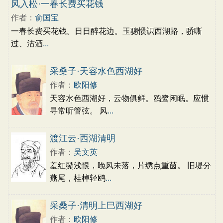
古文观止
辞赋精选
小学文言文
风入松·一春长费买花钱
初中文言文
高中文言文
古诗十九首
作者：
俞国宝
唐诗三百首
古诗三百首
宋词三百首
一春长费买花钱。日日醉花边。玉骢惯识西湖路，骄嘶
过、沽酒
...
采桑子·天容水色西湖好
作者：
欧阳修
天容水色西湖好，云物俱鲜。鸥鹭闲眠。应惯
寻常听管弦。 风
...
渡江云·西湖清明
作者：
吴文英
羞红鬓浅恨，晚风未落，片绣点重茵。 旧堤分
燕尾，桂棹轻鸥
...
采桑子·清明上巳西湖好
作者：
欧阳修