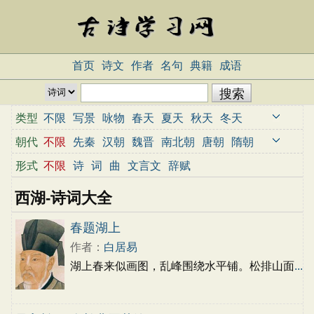
首页
诗文
作者
名句
典籍
成语
类型
不限
写景
咏物
春天
夏天
秋天
冬天
写雨
写雪
写风
写花
梅花
荷花
菊花
朝代
不限
先秦
汉朝
魏晋
南北朝
唐朝
隋朝
柳树
月亮
山水
写山
写水
长江
黄河
宋朝
元朝
明朝
清朝
近代
当代
形式
不限
诗
词
曲
文言文
辞赋
儿童
写鸟
写马
田园
边塞
地名
抒情
西湖-诗词大全
爱国
离别
送别
思乡
思念
爱情
励志
哲理
闺怨
悼亡
写人
老师
母亲
友情
春题湖上
战争
读书
惜时
婉约
豪放
诗经
民谣
作者：
白居易
节日
春节
元宵节
寒食节
清明节
端午节
湖上春来似画图，乱峰围绕水平铺。松排山面
...
七夕节
中秋节
重阳节
忧国忧民
咏史怀古
宋词精选
小学古诗
初中古诗
高中古诗