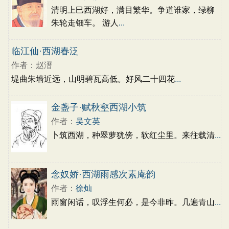
清明上巳西湖好，满目繁华。争道谁家，绿柳
朱轮走钿车。 游人
...
临江仙·西湖春泛
作者：赵溍
堤曲朱墙近远，山明碧瓦高低。好风二十四花
...
金盏子·赋秋壑西湖小筑
作者：
吴文英
卜筑西湖，种翠萝犹傍，软红尘里。来往载清
...
念奴娇·西湖雨感次素庵韵
作者：
徐灿
雨窗闲话，叹浮生何必，是今非昨。几遍青山
...