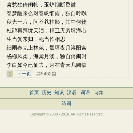
含愁独倚闺帏，玉炉烟断香微
春梦醒来么对春帆细雨，独自吟哦
秋光一片，问苍苍桂影，其中何物
杜鹃再拜忧天泪，精卫无穷填海心
生当复来归，死当长相思
细雨春芜上林苑，颓垣夜月洛阳宫
杨柳风柔，海棠月淡，独自倚阑时
李白如今已仙去，月在青天几圆缺
1
下一页
共5462篇
首页
历史
知识
汉语
词语
诗集
诗词
Copyright © 2008 - 2018, All Rights Reserved.