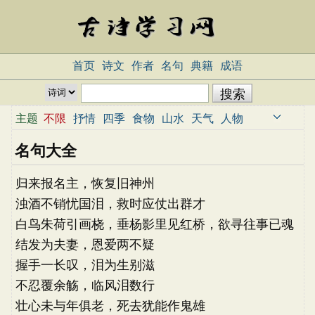
首页
诗文
作者
名句
典籍
成语
主题
不限
抒情
四季
食物
山水
天气
人物
人生
生活
节日
动物
植物
名句大全
归来报名主，恢复旧神州
浊酒不销忧国泪，救时应仗出群才
白鸟朱荷引画桡，垂杨影里见红桥，欲寻往事已魂
结发为夫妻，恩爱两不疑
消
握手一长叹，泪为生别滋
不忍覆余觞，临风泪数行
壮心未与年俱老，死去犹能作鬼雄