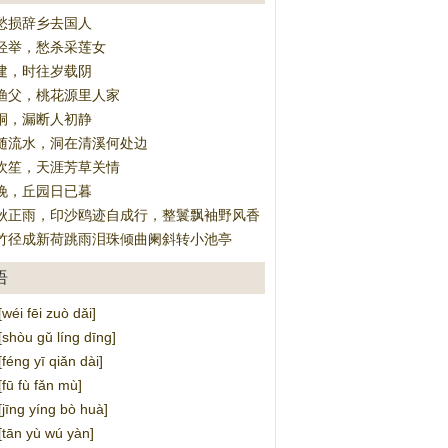
愁损辞乡去国人
轻举，愁杀采莲女
建，时往岁载阴
渔父，桃花源里人家
桐，漏断人初静
随流水，洞在清溪何处边
吹笙，天涯芳草关情
晚，丘园日已暮
秋正雨，印沙鸥迹自成行，整鬟飘袖野风香
竹径成新荷跳雨泪珠倾曲阑斜转小池亭
语
i fēi zuò dǎi]
òu gǔ líng dīng]
ng yī qiǎn dài]
 fù fǎn mù]
ng yíng bò huà]
ān yù wú yàn]