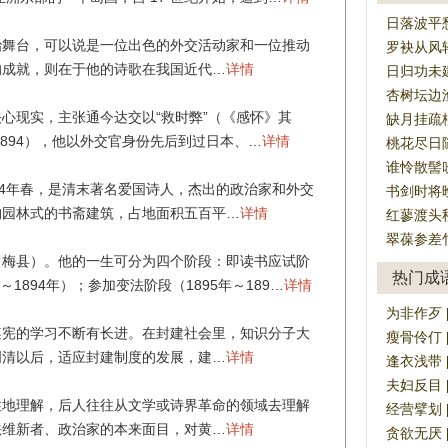
日落波平
治舞台，可以说是一位出色的外交活动家和一位推动
罗袂从风
的成就，则在于他的诗歌在我国近代…
详情
日归功未
杏树坛边
心现实，主张通今达交以“救时弊”（《感怀》其
缺月挂疏
1894），他以外交官身份先后到过日本、…
详情
桃花尽日
谁怜散髻
84年春，是清末著名爱国诗人，杰出的政治家和外交
书剑时将
构园林式的书斋建筑，占地面积五百平…
详情
红蓼渡头
翠葆参差
州（梅县）。他的一生可分为四个阶段：即读书应试阶
热门成
年～1894年）；参加变法阶段（1895年～189…
详情
为非作歹 [wé
遵宪的学习不断有长进。在封建社会里，知识分子大
瘦骨伶仃 [sh
明清以后，适应封建制度的发展，建…
详情
逢衣浅带 [fé
夫妇反目 [fū
性地理解，后人往往从文学或诗界革命的领域去理解
经营擘划 [jī
法维新者、政治家的本来面目，对黄…
详情
贪欲无厌 [t