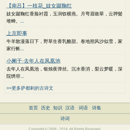
【南吕】一枝花_妓女蹴鞠红
妓女蹴鞠红香脸衬霞，玉润钗横燕。月弯眉敛翠，云亸鬓
堆蝉。
...
上京即事
牛羊散漫落日下，野草生香乳酪甜。卷地朔风沙似雪，家
家行帐
...
小阑干·去年人在凤凰池
去年人在凤凰池，银烛夜弹丝。沉水香消，梨云梦暖，深
院绣帘
...
>>更多萨都剌的古诗文
首页
历史
知识
汉语
词语
诗集
诗词
Copyright © 2008 - 2018, All Rights Reserved.