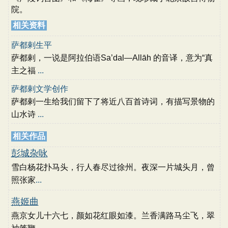
院。
相关资料
萨都剌生平
萨都剌，一说是阿拉伯语Sa’dal—Allāh 的音译，意为“真
主之福
...
萨都剌文学创作
萨都剌一生给我们留下了将近八百首诗词，有描写景物的
山水诗
...
相关作品
彭城杂咏
雪白杨花扑马头，行人春尽过徐州。夜深一片城头月，曾
照张家
...
燕姬曲
燕京女儿十六七，颜如花红眼如漆。兰香满路马尘飞，翠