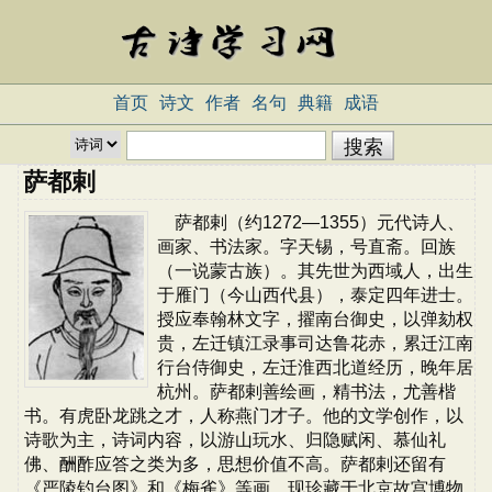
首页
诗文
作者
名句
典籍
成语
萨都剌
萨都剌（约1272—1355）元代诗人、
画家、书法家。字天锡，号直斋。回族
（一说蒙古族）。其先世为西域人，出生
于雁门（今山西代县），泰定四年进士。
授应奉翰林文字，擢南台御史，以弹劾权
贵，左迁镇江录事司达鲁花赤，累迁江南
行台侍御史，左迁淮西北道经历，晚年居
杭州。萨都剌善绘画，精书法，尤善楷
书。有虎卧龙跳之才，人称燕门才子。他的文学创作，以
诗歌为主，诗词内容，以游山玩水、归隐赋闲、慕仙礼
佛、酬酢应答之类为多，思想价值不高。萨都剌还留有
《严陵钓台图》和《梅雀》等画，现珍藏于北京故宫博物