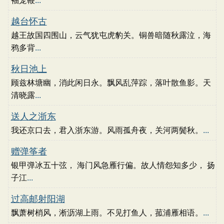
袖笼鞭
...
越台怀古
越王故国四围山，云气犹屯虎豹关。铜兽暗随秋露泣，海
鸦多背
...
秋日池上
顾兹林塘幽，消此闲日永。飘风乱萍踪，落叶散鱼影。天
清晓露
...
送人之浙东
我还京口去，君入浙东游。风雨孤舟夜，关河两鬓秋。
...
赠弹筝者
银甲弹冰五十弦， 海门风急雁行偏。故人情怨知多少， 扬
子江
...
过高邮射阳湖
飘萧树梢风，淅沥湖上雨。不见打鱼人，菰浦雁相语。
...