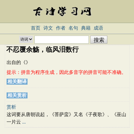
首页
诗文
作者
名句
典籍
成语
不忍覆余觞，临风泪数行
出自
的《
》
提示：拼音为程序生成，因此多音字的拼音可能不准确。
相关翻译
相关赏析
赏析
这词要从唐朝说起，《菩萨蛮》又名《子夜歌》、《巫山
一片云
...