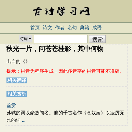
首页
诗文
作者
名句
典籍
成语
秋光一片，问苍苍桂影，其中何物
出自
的《
》
提示：拼音为程序生成，因此多音字的拼音可能不准确。
相关翻译
相关赏析
鉴赏
苏轼的词以豪放闻名。他的千古名作《念奴娇》以凌厉无
比的词
...