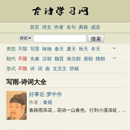
首页
诗文
作者
名句
典籍
成语
类型
不限
写景
咏物
春天
夏天
秋天
冬天
写雨
写雪
写风
写花
梅花
荷花
菊花
朝代
不限
先秦
汉朝
魏晋
南北朝
唐朝
隋朝
柳树
月亮
山水
写山
写水
长江
黄河
宋朝
元朝
明朝
清朝
近代
当代
形式
不限
诗
词
曲
文言文
辞赋
儿童
写鸟
写马
田园
边塞
地名
抒情
写雨-诗词大全
爱国
离别
送别
思乡
思念
爱情
励志
哲理
闺怨
悼亡
写人
老师
母亲
友情
好事近·梦中作
战争
读书
惜时
婉约
豪放
诗经
民谣
作者：
秦观
节日
春节
元宵节
寒食节
清明节
端午节
春路雨添花，花动一山春色。行到小溪深处，
...
七夕节
中秋节
重阳节
忧国忧民
咏史怀古
宋词精选
小学古诗
初中古诗
高中古诗