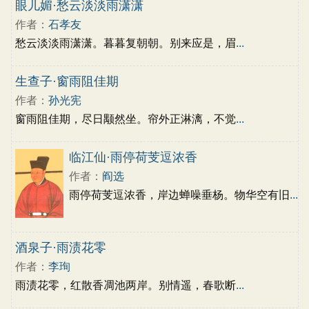
古文观止
辞赋精选
小学文言文
眼儿媚·愁云淡淡雨潇潇
初中文言文
高中文言文
古诗十九首
作者：
石孝友
唐诗三百首
古诗三百首
宋词三百首
愁云淡淡雨潇潇。暮暮复朝朝。别来应是，眉
...
生查子·窗雨阻佳期
作者：
孙光宪
窗雨阻佳期，尽日颙然坐。帘外正淋漓，不觉
...
临江仙·雨停荷芰逗浓香
作者：
阎选
雨停荷芰逗浓香，岸边蝉噪垂杨。物华空有旧
...
酒泉子·雨渍花零
作者：
李珣
雨渍花零，红散香凋池两岸。别情遥，春歌断
...