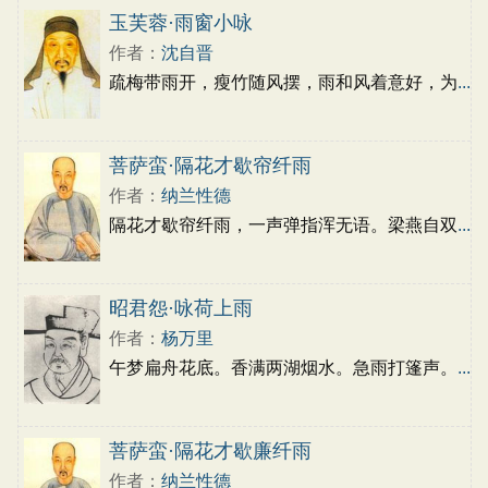
玉芙蓉·雨窗小咏
作者：
沈自晋
疏梅带雨开，瘦竹随风摆，雨和风着意好，为
...
菩萨蛮·隔花才歇帘纤雨
作者：
纳兰性德
隔花才歇帘纤雨，一声弹指浑无语。梁燕自双
...
昭君怨·咏荷上雨
作者：
杨万里
午梦扁舟花底。香满两湖烟水。急雨打篷声。
...
菩萨蛮·隔花才歇廉纤雨
作者：
纳兰性德