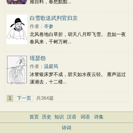
难自料，春愁黯黯
...
白雪歌送武判官归京
作者：
岑参
北风卷地白草折，胡天八月即飞雪。 忽如一夜
春风来，千树万树
...
瑶瑟怨
作者：
温庭筠
冰簟银床梦不成，碧天如水夜云轻。 雁声远过
潇湘去，十二楼
...
1
下一页
共364篇
首页
历史
知识
汉语
词语
诗集
诗词