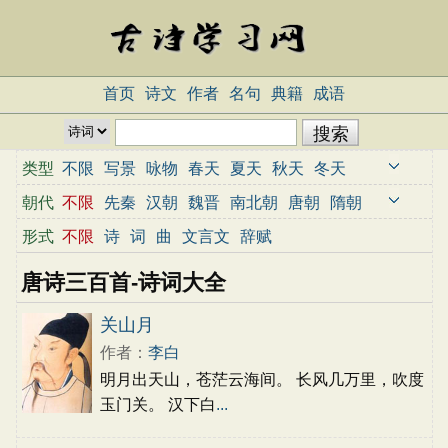
首页
诗文
作者
名句
典籍
成语
类型
不限
写景
咏物
春天
夏天
秋天
冬天
写雨
写雪
写风
写花
梅花
荷花
菊花
朝代
不限
先秦
汉朝
魏晋
南北朝
唐朝
隋朝
柳树
月亮
山水
写山
写水
长江
黄河
宋朝
元朝
明朝
清朝
近代
当代
形式
不限
诗
词
曲
文言文
辞赋
儿童
写鸟
写马
田园
边塞
地名
抒情
唐诗三百首-诗词大全
爱国
离别
送别
思乡
思念
爱情
励志
哲理
闺怨
悼亡
写人
老师
母亲
友情
关山月
战争
读书
惜时
婉约
豪放
诗经
民谣
作者：
李白
节日
春节
元宵节
寒食节
清明节
端午节
明月出天山，苍茫云海间。 长风几万里，吹度
七夕节
中秋节
重阳节
忧国忧民
咏史怀古
玉门关。 汉下白
...
宋词精选
小学古诗
初中古诗
高中古诗