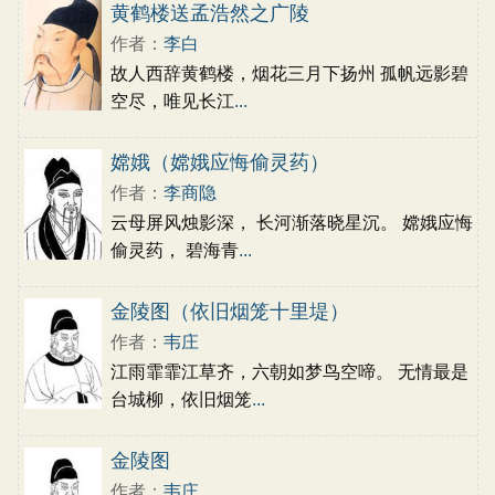
古文观止
辞赋精选
小学文言文
黄鹤楼送孟浩然之广陵
初中文言文
高中文言文
古诗十九首
作者：
李白
唐诗三百首
古诗三百首
宋词三百首
故人西辞黄鹤楼，烟花三月下扬州 孤帆远影碧
空尽，唯见长江
...
嫦娥（嫦娥应悔偷灵药）
作者：
李商隐
云母屏风烛影深， 长河渐落晓星沉。 嫦娥应悔
偷灵药， 碧海青
...
金陵图（依旧烟笼十里堤）
作者：
韦庄
江雨霏霏江草齐，六朝如梦鸟空啼。 无情最是
台城柳，依旧烟笼
...
金陵图
作者：
韦庄