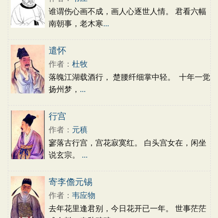
谁谓伤心画不成，画人心逐世人情。 君看六幅
南朝事，老木寒
...
遣怀
作者：
杜牧
落魄江湖载酒行， 楚腰纤细掌中轻。 十年一觉
扬州梦，
...
行宫
作者：
元稹
寥落古行宫，宫花寂寞红。 白头宫女在，闲坐
说玄宗。
...
寄李儋元锡
作者：
韦应物
去年花里逢君别，今日花开已一年。 世事茫茫