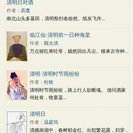
古文观止
辞赋精选
小学文言文
清明日对酒
初中文言文
高中文言文
古诗十九首
作者：
高翥
唐诗三百首
古诗三百首
宋词三百首
南北山头多墓田，清明祭扫各纷然。纸灰飞作
...
临江仙·清明前一日种海棠
作者：
顾太清
万点猩红将吐萼，嫣然回出凡尘。移来古寺种
...
清明·清明时节雨纷纷
作者：
杜牧
清明时节雨纷纷，路上行人欲断魂。 借问酒家
何处有，牧童遥
...
清明日
作者：
温庭筠
清娥画扇中，春树郁金红。出犯繁花露，归穿
...