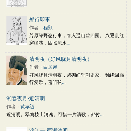
郊行即事
作者：
程颢
芳原绿野恣行事，春入遥山碧四围。 兴逐乱红
穿柳巷，困临流水
...
清明夜（好风胧月清明夜）
作者：
白居易
好风胧月清明夜，碧砌红轩刺史家。 独绕回廊
行复歇，遥听弦
...
湘春夜月·近清明
作者：
黄孝迈
近清明。翠禽枝上消魂。可惜一片清歌，都付
...
渡江云·西湖清明