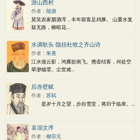
古文观止
辞赋精选
小学文言文
游山西村
初中文言文
高中文言文
古诗十九首
作者：
陆游
唐诗三百首
古诗三百首
宋词三百首
莫笑农家腊酒浑，丰年留客足鸡豚。 山重水复
疑无路，柳暗花
...
水调歌头·隐括杜牧之齐山诗
作者：
朱熹
江水侵云影，鸿雁欲南飞。携壶结客，何处空
翠渺烟霏。尘世难
...
后赤壁赋
作者：
苏轼
是岁十月之望，步自雪堂，将归于临皋。
...
哀溺文序
作者：
柳宗元