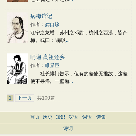
病梅馆记
作者：
龚自珍
江宁之龙蟠，苏州之邓尉，杭州之西溪，皆产
梅。或曰：“梅以
...
哨遍·高祖还乡
作者：
睢景臣
社长排门告示，但有的差使无推故，这差
使不寻俗。一壁厢
...
1
下一页
共100篇
首页
历史
知识
汉语
词语
诗集
诗词