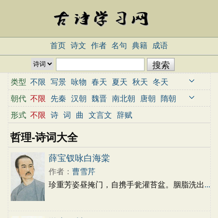
首页
诗文
作者
名句
典籍
成语
类型
不限
写景
咏物
春天
夏天
秋天
冬天
写雨
写雪
写风
写花
梅花
荷花
菊花
朝代
不限
先秦
汉朝
魏晋
南北朝
唐朝
隋朝
柳树
月亮
山水
写山
写水
长江
黄河
宋朝
元朝
明朝
清朝
近代
当代
形式
不限
诗
词
曲
文言文
辞赋
儿童
写鸟
写马
田园
边塞
地名
抒情
哲理-诗词大全
爱国
离别
送别
思乡
思念
爱情
励志
哲理
闺怨
悼亡
写人
老师
母亲
友情
薛宝钗咏白海棠
战争
读书
惜时
婉约
豪放
诗经
民谣
作者：
曹雪芹
节日
春节
元宵节
寒食节
清明节
端午节
珍重芳姿昼掩门，自携手瓮灌苔盆。胭脂洗出
...
七夕节
中秋节
重阳节
忧国忧民
咏史怀古
宋词精选
小学古诗
初中古诗
高中古诗