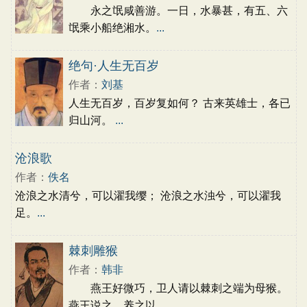
永之氓咸善游。一日，水暴甚，有五、六
氓乘小船绝湘水。
...
绝句·人生无百岁
作者：
刘基
人生无百岁，百岁复如何？ 古来英雄士，各已
归山河。
...
沧浪歌
作者：
佚名
沧浪之水清兮，可以濯我缨； 沧浪之水浊兮，可以濯我
足。
...
棘刺雕猴
作者：
韩非
燕王好微巧，卫人请以棘刺之端为母猴。
燕王说之，养之以
...