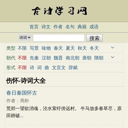
首页
诗文
作者
名句
典籍
成语
类型
不限
写景
咏物
春天
夏天
秋天
冬天
写雨
写雪
写风
写花
梅花
荷花
菊花
朝代
不限
先秦
汉朝
魏晋
南北朝
唐朝
隋朝
柳树
月亮
山水
写山
写水
长江
黄河
宋朝
元朝
明朝
清朝
近代
当代
形式
不限
诗
词
曲
文言文
辞赋
儿童
写鸟
写马
田园
边塞
地名
抒情
伤怀-诗词大全
爱国
离别
送别
思乡
思念
爱情
励志
哲理
闺怨
悼亡
写人
老师
母亲
友情
春日秦国怀古
战争
读书
惜时
婉约
豪放
诗经
民谣
作者：周朴
节日
春节
元宵节
寒食节
清明节
端午节
荒郊一望欲消魂，泾水萦纡傍远村。 牛马放多春草尽，原
七夕节
中秋节
重阳节
忧国忧民
咏史怀古
田耕破
...
宋词精选
小学古诗
初中古诗
高中古诗