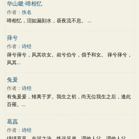
古文观止
辞赋精选
小学文言文
华山畿·啼相忆
初中文言文
高中文言文
古诗十九首
作者：
佚名
唐诗三百首
古诗三百首
宋词三百首
啼相忆，泪如漏刻水，昼夜流不息。
...
萚兮
作者：
诗经
萚兮萚兮，风其吹女。叔兮伯兮，倡予和女。 萚兮萚兮，
风其
...
兔爰
作者：
诗经
有兔爰爰，雉离于罗。我生之初，尚无位我生之后，逢此
百罹。
...
葛藟
作者：
诗经
绵绵葛藟，在河之浒。终远兄弟，谓他人父。谓他人父，