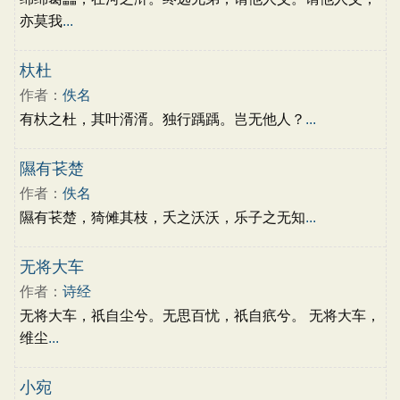
亦莫我
...
杕杜
作者：
佚名
有杕之杜，其叶湑湑。独行踽踽。岂无他人？
...
隰有苌楚
作者：
佚名
隰有苌楚，猗傩其枝，夭之沃沃，乐子之无知
...
无将大车
作者：
诗经
无将大车，祇自尘兮。无思百忧，祇自疧兮。 无将大车，
维尘
...
小宛