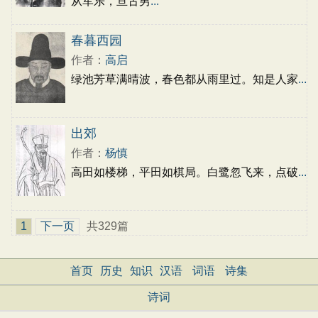
从军乐，亘古男
...
春暮西园
作者：
高启
绿池芳草满晴波，春色都从雨里过。知是人家
...
出郊
作者：
杨慎
高田如楼梯，平田如棋局。白鹭忽飞来，点破
...
1
下一页
共329篇
首页
历史
知识
汉语
词语
诗集
诗词