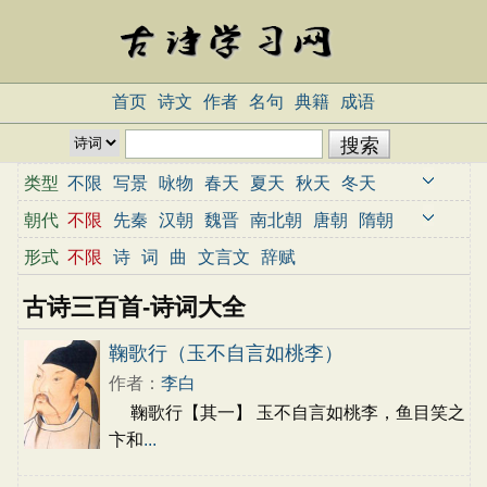
首页
诗文
作者
名句
典籍
成语
类型
不限
写景
咏物
春天
夏天
秋天
冬天
写雨
写雪
写风
写花
梅花
荷花
菊花
朝代
不限
先秦
汉朝
魏晋
南北朝
唐朝
隋朝
柳树
月亮
山水
写山
写水
长江
黄河
宋朝
元朝
明朝
清朝
近代
当代
形式
不限
诗
词
曲
文言文
辞赋
儿童
写鸟
写马
田园
边塞
地名
抒情
古诗三百首-诗词大全
爱国
离别
送别
思乡
思念
爱情
励志
哲理
闺怨
悼亡
写人
老师
母亲
友情
鞠歌行（玉不自言如桃李）
战争
读书
惜时
婉约
豪放
诗经
民谣
作者：
李白
节日
春节
元宵节
寒食节
清明节
端午节
鞠歌行【其一】 玉不自言如桃李，鱼目笑之
七夕节
中秋节
重阳节
忧国忧民
咏史怀古
卞和
...
宋词精选
小学古诗
初中古诗
高中古诗