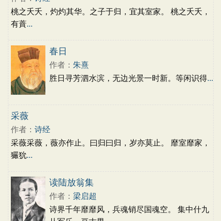
桃之夭夭，灼灼其华。之子于归，宜其室家。 桃之夭夭，
有蕡
...
春日
作者：
朱熹
胜日寻芳泗水滨，无边光景一时新。等闲识得
...
采薇
作者：
诗经
采薇采薇，薇亦作止。曰归曰归，岁亦莫止。 靡室靡家，
玁狁
...
读陆放翁集
作者：
梁启超
诗界千年靡靡风，兵魂销尽国魂空。 集中什九