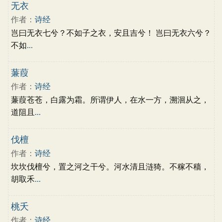
古文观止
辞赋精选
小学文言文
无衣
初中文言文
高中文言文
古诗十九首
作者：
诗经
唐诗三百首
古诗三百首
宋词三百首
岂曰无衣七兮？不如子之衣，安且吉兮！ 岂曰无衣六兮？
不如
...
蒹葭
作者：
诗经
蒹葭苍苍，白露为霜。所谓伊人，在水一方，溯洄从之，
道阻且
...
伐檀
作者：
诗经
坎坎伐檀兮，置之河之干兮。河水清且涟猗。不稼不穑，
胡取禾
...
桃夭
作者：
诗经