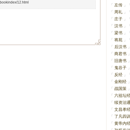
/bookindex/12.html
左传
「
」
周礼
「
」
庄子
「
」
汉书
「
」
梁书
「
」
将苑
「
」
后汉书
「
商君书
「
旧唐书
「
鬼谷子
「
反经
「
」
金刚经
「
战国策
「
六祖坛
「
续资治
「
文昌孝
「
了凡四
「
黄帝内
「