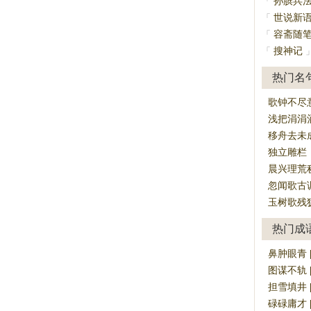
孙膑兵
「
世说新
「
容斋随
「
搜神记
「
热门名
歌钟不尽
浅把涓涓
移舟去未
独立雕栏
晨兴理荒
忽闻歌古
玉树歌残
热门成
鼻肿眼青 [bí
图谋不轨 [tú
担雪填井 [dā
碌碌庸才 [lù