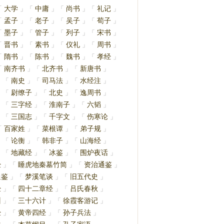
大学
中庸
尚书
礼记
「
」
「
」
「
」
「
」
孟子
老子
吴子
荀子
「
」
「
」
「
」
「
」
墨子
管子
列子
宋书
「
」
「
」
「
」
「
」
晋书
素书
仪礼
周书
「
」
「
」
「
」
「
」
隋书
陈书
魏书
孝经
「
」
「
」
「
」
「
」
南齐书
北齐书
新唐书
「
」
「
」
「
」
南史
司马法
水经注
」
「
」
「
」
「
」
尉缭子
北史
逸周书
」
「
」
「
」
「
」
三字经
淮南子
六韬
」
「
」
「
」
「
」
三国志
千字文
伤寒论
」
「
」
「
」
「
」
百家姓
菜根谭
弟子规
「
」
「
」
「
」
论衡
韩非子
山海经
」
「
」
「
」
「
」
地藏经
冰鉴
围炉夜话
」
「
」
「
」
「
」
经
睡虎地秦墓竹简
资治通鉴
」
「
」
「
」
通鉴
梦溪笔谈
旧五代史
」
「
」
「
」
经
四十二章经
吕氏春秋
」
「
」
「
」
训
三十六计
徐霞客游记
」
「
」
「
」
经
黄帝四经
孙子兵法
」
「
」
「
」