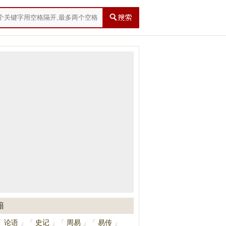
籍
论语
史记
周易
易传
「
」
「
」
「
」
「
」