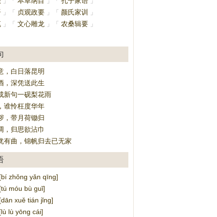
法
本草纲目
孔子家语
」
「
」
「
」
语
贞观政要
颜氏家训
」
「
」
「
」
笔
文心雕龙
农桑辑要
」
「
」
「
」
」
句
意，白日落昆明
酒，深凭送此生
成新句一砚梨花雨
，谁怜枉度华年
秽，带月荷锄归
调，归思欲沾巾
犹有曲，锦帆归去已无家
语
 zhǒng yǎn qīng]
 móu bù guǐ]
n xuě tián jǐng]
 lù yōng cái]