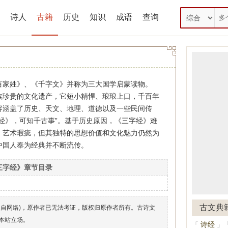
诗人
古籍
历史
知识
成语
查询
姓》、《千字文》并称为三大国学启蒙读物。
族珍贵的文化遗产，它短小精悍、琅琅上口，千百年
容涵盖了历史、天文、地理、道德以及一些民间传
经》，可知千古事”。基于历史原因，《三字经》难
、艺术瑕疵，但其独特的思想价值和文化魅力仍然为
中国人奉为经典并不断流传。
三字经》章节目录
古文典
理自网络)，原作者已无法考证，版权归原作者所有。古诗文
本站立场。
诗经
「
」