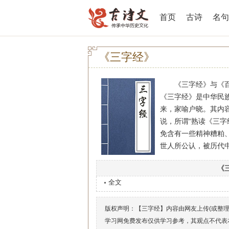
首页
古诗
名句
《三字经》
《三字经》与《百家
《三字经》是中华民
来，家喻户晓。其内
说，所谓“熟读《三字
免含有一些精神糟粕
世人所公认，被历代
《
全文
版权声明：【三字经】内容由网友上传(或整
学习网免费发布仅供学习参考，其观点不代表