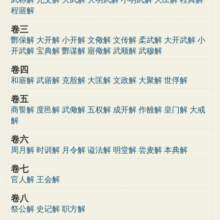
程寤解
卷三
酆保解
大开解
小开解
文儆解
文传解
柔武解
大开武解
小
开武解
宝典解
酆谋解
寤儆解
武顺解
武穆解
卷四
和寤解
武寤解
克殷解
大匡解
文政解
大聚解
世俘解
卷五
商誓解
度邑解
武儆解
五权解
成开解
作雒解
皇门解
大戒
解
卷六
周月解
时训解
月令解
谥法解
明堂解
尝麦解
本典解
卷七
官人解
王会解
卷八
祭公解
史记解
职方解