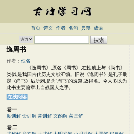
首页
诗文
作者
名句
典籍
成语
逸周书
作者：
佚名
《逸周书》,原名《周书》,在性质上与《尚书》
类似,是我国古代历史文献汇编。旧说《逸周书》是孔子删
定《尚书》后所剩,是为“周书”的逸篇,故得名。今人多以为
此书主要篇章出自战国人之手。
在线阅读
卷一
度训解
命训解
常训解
文酌解
籴匡解
卷二
武称解
允文解
大武解
大明武解
小明武解
大匡解
程典解