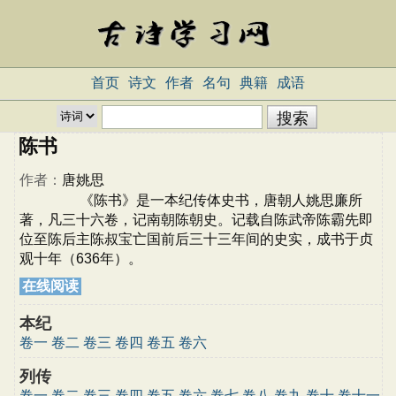
首页
诗文
作者
名句
典籍
成语
陈书
作者：
唐姚思
《陈书》是一本纪传体史书，唐朝人姚思廉所
著，凡三十六卷，记南朝陈朝史。记载自陈武帝陈霸先即
位至陈后主陈叔宝亡国前后三十三年间的史实，成书于贞
观十年（636年）。
在线阅读
本纪
卷一
卷二
卷三
卷四
卷五
卷六
列传
卷一
卷二
卷三
卷四
卷五
卷六
卷七
卷八
卷九
卷十
卷十一