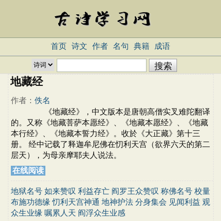
首页
诗文
作者
名句
典籍
成语
地藏经
作者：
佚名
《地藏经》，中文版本是唐朝高僧实叉难陀翻译
的。又称《地藏菩萨本愿经》、《地藏本愿经》、《地藏
本行经》、《地藏本誓力经》。收於《大正藏》第十三
册。 经中记载了释迦牟尼佛在忉利天宫（欲界六天的第二
层天），为母亲摩耶夫人说法。
在线阅读
地狱名号
如来赞叹
利益存亡
阎罗王众赞叹
称佛名号
校量
布施功德缘
忉利天宫神通
地神护法
分身集会
见闻利益
观
众生业缘
嘱累人天
阎浮众生业感