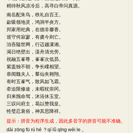
稍待秋风凉冷后，高寻白帝问真源。
南岳配朱鸟，秩礼自百王。
歘吸领地灵，鸿洞半炎方。
邦家用祀典，在德非馨香。
巡守何寂寥，有虞今则亡。
洎吾隘世网，行迈越潇湘。
渴日绝壁出，漾舟清光旁。
祝融五峯尊，峯峯次低昴。
紫盖独不朝，争长嶫相望。
恭闻魏夫人，羣仙夹翱翔。
有时五峯气，散风如飞霜。
牵迫限修途，未暇杖崇冈。
归来觊命驾，沐浴休玉堂。
三叹问府主，曷以赞我皇。
牲璧忍衰俗，神其思降祥。
提示：拼音为程序生成，因此多音字的拼音可能不准确。
dài zōng fū rú hé ？qí lǔ qīng wèi le 。