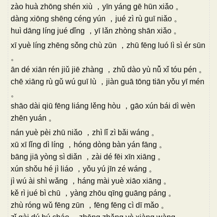
zào huà zhōng shén xiù ，yīn yáng gē hūn xiǎo 。
dàng xiōng shēng céng yún ，jué zì rù guī niǎo 。
huì dāng líng jué dǐng ，yī lǎn zhòng shān xiǎo 。
xī yuè líng zhēng sǒng chù zūn ，zhū fēng luó lì sì ér sūn
。
ān dé xiān rén jiǔ jiē zhàng ，zhǔ dào yù nǚ xǐ tóu pén 。
chē xiāng rù gǔ wú guī lù ，jiàn guā tōng tiān yǒu yī mén
。
shāo dài qiū fēng liáng lěng hòu ，gāo xún bái dì wèn
zhēn yuán 。
nán yuè pèi zhū niǎo ，zhì lǐ zì bǎi wáng 。
xū xī lǐng dì líng ，hóng dòng bàn yán fāng 。
bāng jiā yòng sì diǎn ，zài dé fēi xīn xiāng 。
xún shǒu hé jì liáo ，yǒu yú jīn zé wáng 。
jì wú ài shì wǎng ，háng mài yuè xiāo xiāng 。
kě rì jué bì chū ，yàng zhōu qīng guāng páng 。
zhù róng wǔ fēng zūn ，fēng fēng cì dī mǎo 。