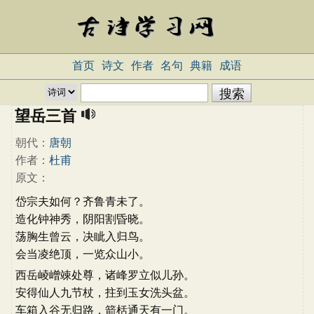
首页
诗文
作者
名句
典籍
成语
望岳三首
朝代：
唐朝
作者：
杜甫
原文：
岱宗夫如何？齐鲁青未了。
造化钟神秀，阴阳割昏晓。
荡胸生曾云，决眦入归鸟。
会当凌绝顶，一览众山小。
西岳崚嶒竦处尊，诸峰罗立似儿孙。
安得仙人九节杖，拄到玉女洗头盆。
车箱入谷无归路，箭栝通天有一门。