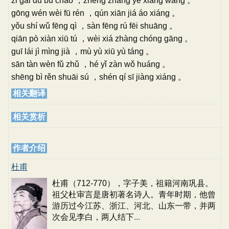
zǐ gài dú bú cháo ，zhēng zhǎng yè xiàng wàng 。
gōng wén wèi fū rén ，qún xiān jiá áo xiáng 。
yǒu shí wǔ fēng qì ，sàn fēng rú fēi shuāng 。
qiān pò xiàn xiū tú ，wèi xiá zhàng chóng gāng 。
guī lái jì mìng jià ，mù yù xiū yù táng 。
sān tàn wèn fǔ zhǔ ，hé yǐ zàn wǒ huáng 。
shēng bì rěn shuāi sú ，shén qí sī jiàng xiáng 。
相关翻译
相关赏析
作者介绍
杜甫
杜甫（712-770），字子美，祖籍河南巩县。
祖父杜审言是唐初著名诗人。青年时期，他曾
游历过今江苏、浙江、河北、山东一带，并两
次会见李白，两人结下
...