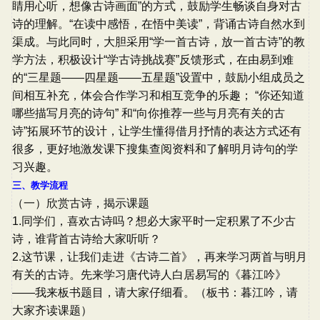
睛用心听，想像古诗画面”的方式，鼓励学生畅谈自身对古
诗的理解。“在读中感悟，在悟中美读”，背诵古诗自然水到
渠成。与此同时，大胆采用“学一首古诗，放一首古诗”的教
学方法，积极设计“学古诗挑战赛”反馈形式，在由易到难
的“三星题――四星题――五星题”设置中，鼓励小组成员之
间相互补充，体会合作学习和相互竞争的乐趣； “你还知道
哪些描写月亮的诗句” 和“向你推荐一些与月亮有关的古
诗”拓展环节的设计，让学生懂得借月抒情的表达方式还有
很多，更好地激发课下搜集查阅资料和了解明月诗句的学
习兴趣。
三、教学流程
（一）欣赏古诗，揭示课题
1.同学们，喜欢古诗吗？想必大家平时一定积累了不少古
诗，谁背首古诗给大家听听？
2.这节课，让我们走进《古诗二首》，再来学习两首与明月
有关的古诗。先来学习唐代诗人白居易写的《暮江吟》
――我来板书题目，请大家仔细看。（板书：暮江吟，请
大家齐读课题）