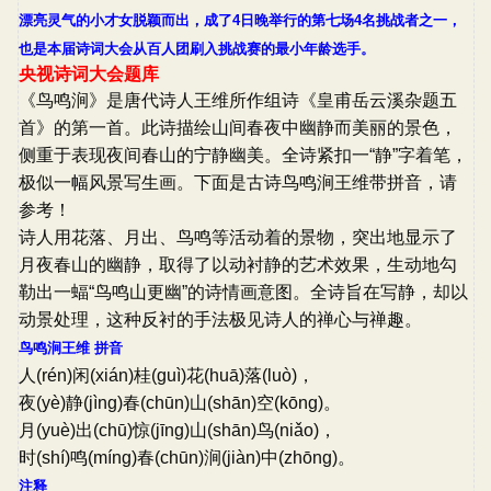
漂亮灵气的小才女脱颖而出，成了4日晚举行的第七场4名挑战者之一，
也是本届诗词大会从百人团刷入挑战赛的最小年龄选手。
央视诗词大会题库
《鸟鸣涧》是唐代诗人王维所作组诗《皇甫岳云溪杂题五
首》的第一首。此诗描绘山间春夜中幽静而美丽的景色，
侧重于表现夜间春山的宁静幽美。全诗紧扣一“静”字着笔，
极似一幅风景写生画。下面是古诗鸟鸣涧王维带拼音，请
参考！
诗人用花落、月出、鸟鸣等活动着的景物，突出地显示了
月夜春山的幽静，取得了以动衬静的艺术效果，生动地勾
勒出一蝠“鸟鸣山更幽”的诗情画意图。全诗旨在写静，却以
动景处理，这种反衬的手法极见诗人的禅心与禅趣。
鸟鸣涧王维 拼音
人(rén)闲(xián)桂(guì)花(huā)落(luò)，
夜(yè)静(jìng)春(chūn)山(shān)空(kōng)。
月(yuè)出(chū)惊(jīng)山(shān)鸟(niǎo)，
时(shí)鸣(míng)春(chūn)涧(jiàn)中(zhōng)。
注释