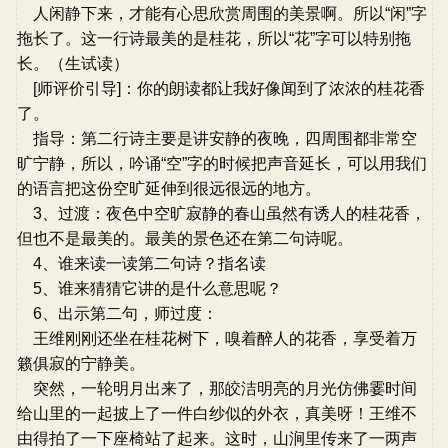
人闲静下来，才能有心思欣赏周围的美景啊。所以“闲”字
拖长了。这一行诗最美的是桂花，所以“花”字可以特别拖
长。（生试读）
[师评价引导]：你的朗读都让我好像闻到了浓浓的桂花香
了。
指导：第二行诗主要是讲安静的夜晚，四周围都非常空
旷宁静，所以，吟诵“空”字的时候把声音延长，可以用我们
的语言把这份空旷延伸到很远很远的地方。
3、过渡：夜色中空旷寂静的春山虽然有诱人的桂花香，
但也不是最美的。最美的景色还在第二句诗呢。
4、谁来读一读第二句诗？指名读
5、谁来猜猜它讲的是什么意思呢？
6、出示第二句，师过度：
王维刚刚还坐在桂花树下，嗅着醉人的花香，享受着万
籁俱寂的宁静美。
突然，一轮明月出来了，那皎洁明亮的月光仿佛霎时间
给山里的一起披上了一件白纱似的外衣，真美呀！王维不
由得拍了一下座椅站了起来。这时，山涧里传来了一两声