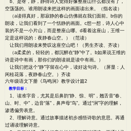
b、是呀，静，静得诗人觉得好像整座山什么都没有了，
空荡荡的。谁用朗读来把这样的画面读出来。（指名读）
（a读得真好，那寂静的春山仿佛就在我们面前。b你的
朗读，让我们看到了一个恬静的画面。c想一想，诗人心中
装的不是一小片山，而是整座山哪。d看着这座山，王维一
定是这样说的：夜静春山空。）（范读）
让我们用朗读来赞叹这座空山吧！（男生齐读、齐读）
（a柔柔的，轻轻的，都沉醉在“静”中了。b如果说王维的
诗是诗中有画，那你们的朗读就是读中有画。）
让我们把这个“静”字留在心中，读好这句诗。（屏显：人
闲桂花落，夜静春山空。）齐读
六年级语文下册《鸟鸣涧》教学设计篇2
教学目标：
1、读准字音，尤其是后鼻韵“静、惊、明”，翘舌音“春、
山、时、中”，边音“落”，鼻声母“鸟”。通过“涧”字的理解，
渗透偏旁表意。
2、理解诗意。通过故事描述初步感悟诗歌的意思。再通
过诵读理解诗意。