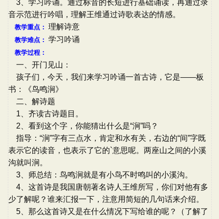
3、学习吟诵。通过标音的长短进行基础诵读，再通过录
音示范进行吟唱，理解王维通过诗歌表达的情感。
理解诗意
教学重点：
学习吟诵
教学难点：
教学过程：
一、开门见山：
孩子们，今天，我们来学习吟诵一首古诗，它是——板
书：《鸟鸣涧》
二、解诗题
1、齐读古诗题目。
2、看到这个字，你能猜出什么是“涧”吗？
指导：“涧”字有三点水，肯定和水有关，右边的“间”字既
表示它的读音，也表示了它的`意思呢。两座山之间的小溪
沟就叫涧。
3、师总结：鸟鸣涧就是有小鸟不时鸣叫的小溪沟。
4、这首诗是我国唐朝著名诗人王维所写，你们对他有多
少了解呢？谁来汇报一下，注意用简短的几句话来介绍。
5、那么这首诗又是在什么情况下写给谁的呢？（了解了