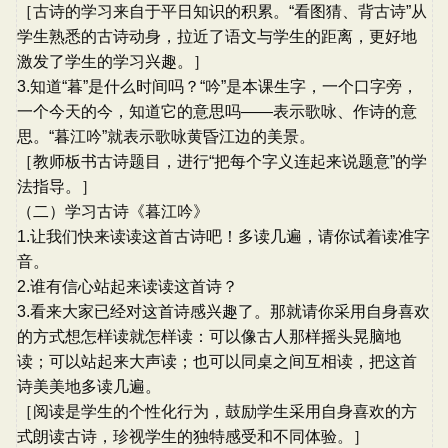
［古诗的学习来自于平日知识的积累。“看图猜、背古诗”从
学生熟悉的古诗动身，拉近了语文与学生的距离，更好地
激发了学生的学习兴趣。］
3.知道“暮”是什么时间吗？“吟”是本课生字，一个口字旁，
一个今天的今，知道它的意思吗――表示歌咏、作诗的意
思。“暮江吟”就表示歌咏黄昏江边的美景。
［教师板书古诗题目，进行“把每个字义连起来说题意”的学
法指导。］
（二）学习古诗《暮江吟》
1.让我们快来读读这首古诗吧！多读几遍，请你试着读准字
音。
2.谁有信心站起来读读这首诗？
3.看来大家已经对这首诗感兴趣了。那就请你采用自身喜欢
的方式想怎样读就怎样读：可以像古人那样摇头晃脑地
读；可以站起来大声读；也可以同桌之间互相读，把这首
诗美美地多读几遍。
［阅读是学生的个性化行为，鼓励学生采用自身喜欢的方
式朗读古诗，珍视学生的独特感受和不同体验。］