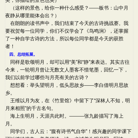
美，你描绘的景色也美）
（这样的景色，给你一种什么感受？——板书：山中月
夜静从哪里能体会出？）
在朗朗的读书声中，我们结束了今天的古诗挑战赛。我
要祝贺每一位同学，你们不仅学会了《鸟鸣涧》，还掌握
了一种自学古诗的方法，所以每位同学都是今天的获胜
者！
四、总结拓展。
同样是歌颂明月，却可以用“美”和“静”来表达。其实古往
今来，一轮明月曾让无数文人墨客不惜笔墨，回忆一下，
我们以前学过哪些与月亮有关的古诗？
想想看：举头望明月，低头思故乡——李白借明月思故
乡。
王维以月为友，在《竹里馆》中留下了“深林人不知，明
月来相照”的千古名句。
海上生明月，天涯共此时。———张九龄描写了海上
月。
同学们，古人云：“腹有诗书气自华”！感兴趣的同学课下