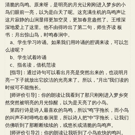
清脆的鸟鸣。原来呀，是明亮的月光让刚刚进入梦乡的小
鸟们眼前一亮，以为是白天了呢。这充满生机的鸟鸣声让
这片寂静的山涧显得更加空灵，更加春意盎然了。王维深
深地爱上了这里。他不由得吟出了第二句，师生齐读 板
书：月出惊山鸟，时鸣春涧中。
a、学生学习吟诵。如果我们用吟诵的腔调来读，可以怎
么读呢？
b、学生试着吟诵
c、指名读，借机范读
[指导]：通过诗句可以看出月亮是突然出来的，也说明月
亮一下子就放出它皎洁的光亮来了。所以，“月出”我们读的
时候可不能拖长。
[师评价引导]：你的朗读让我看到了那只刚刚进入梦乡突
然突然被明亮的月光惊醒，以为是天亮了的小鸟。
第四行诗是诗人最喜欢的鸟鸣，所以“鸣”字拖长，而小鸟
的叫声不时啼鸣在春涧里，所以诗人把“中”字拖长，让我们
仿佛听到了那断断续续的，或悠长或清脆的鸟鸣声。
[师评价引导2]：你的朗读让我听到了小鸟欢快的鸣叫。