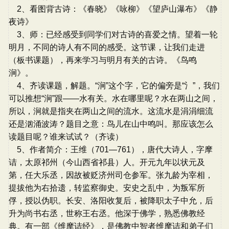
2、看图背古诗：《春晓》《咏柳》《望庐山瀑布》《静
夜诗》
3、师：已经感受到同学们对古诗的喜爱之情。望着一轮
明月，不同的诗人有不同的感受。这节课，让我们走进
（板书课题），再来学习与明月有关的古诗。《鸟鸣
涧》。
4、齐读课题，解题。“涧”这个字，它的偏旁是“氵”，我们
可以推想“涧”跟——水有关。水在哪里呢？水在两山之间，
所以，涧就是指夹在两山之间的流水。这流水是涓涓细流
还是汹涌波涛？题目之意：鸟儿在山中鸣叫。那应该怎么
读题目呢？谁来试试？（齐读）
5、作者简介：王维（701—761），唐代大诗人，字摩
诘，太原祁州（今山西省祁县）人。开元九年以状元及
第，任大乐丞，因故被贬济州司仓参军。张九龄为宰相，
提拔他为右拾遗，转监察御史。安史之乱中，为叛军所
俘，授以伪职。长安、洛阳收复后，被降职太子中允，后
升为尚书右丞，世称王右丞。他深于佛学，熟悉佛教经
典。有一部《维摩诘经》，是佛教中智者维摩诘和弟子们