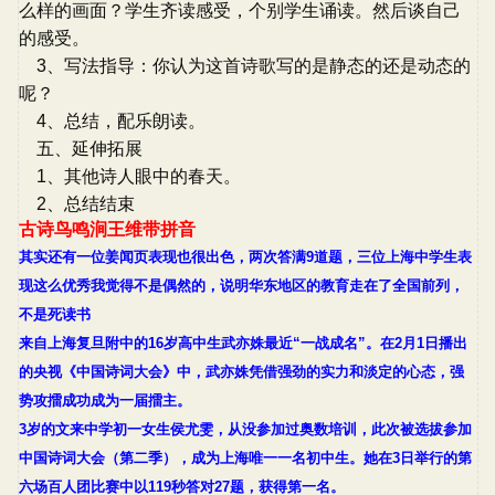
么样的画面？学生齐读感受，个别学生诵读。然后谈自己
的感受。
3、写法指导：你认为这首诗歌写的是静态的还是动态的
呢？
4、总结，配乐朗读。
五、延伸拓展
1、其他诗人眼中的春天。
2、总结结束
古诗鸟鸣涧王维带拼音
其实还有一位姜闻页表现也很出色，两次答满9道题，三位上海中学生表
现这么优秀我觉得不是偶然的，说明华东地区的教育走在了全国前列，
不是死读书
来自上海复旦附中的16岁高中生武亦姝最近“一战成名”。在2月1日播出
的央视《中国诗词大会》中，武亦姝凭借强劲的实力和淡定的心态，强
势攻擂成功成为一届擂主。
3岁的文来中学初一女生侯尤雯，从没参加过奥数培训，此次被选拔参加
中国诗词大会（第二季），成为上海唯一一名初中生。她在3日举行的第
六场百人团比赛中以119秒答对27题，获得第一名。