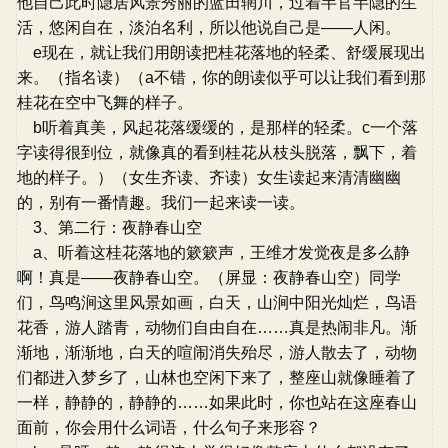
他自己此时隐居风景秀丽的蓝田辋川，过着半官半隐的生
活，悠闲自在，淡泊名利，所以他说自己是——人闲。
e现在，就让我们用朗读把桂花落地的轻柔、舒缓展现出
来。（指名读）（a不错，你的朗读似乎可以让我们看到那
桂花在空中飞舞的样子。
b听着真美，风起花落缓缓的，是那样的轻柔。c一个落
字读得很到位，就像真的看到桂花从枝头脱落，飘下，着
地的样子。）（女生齐读、齐读）女生读起来清清幽幽
的，别有一番情趣。我们一起来读一读。
3、第二行：夜静春山空
a、听着这桂花落地的簌簌声，王维才发觉夜是多么静
啊！真是——夜静春山空。（屏显：夜静春山空）同学
们，鸟鸣涧这里风景如画，白天，山涧中阳光灿烂，鸟语
花香，游人踏青，动物们自由自在……真是热闹非凡。渐
渐地，渐渐地，白天的喧闹消失殆尽，游人散去了，动物
们都进入梦乡了，山林也空闲下来了，整座山就像睡着了
一样，静静的，静静的……如果此时，你也站在这座春山
面前，你会用什么词语，什么句子来形容？