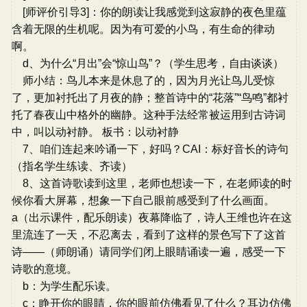
[师评价引导3]：你的朗读让我感觉到这寂静的夜色里蕴
含着无限的生机呢。因为有可爱的小鸟，有生命的律动
啊。
d、为什么“月出”会“惊山鸟”？（学生思考，自由谈谈）
师小结：鸟儿本来是休息了的，因为月光让鸟儿受惊
了，更加衬托出了月夜的静；整首诗中的“花落”“鸟鸣”都衬
托了春夜山中格外的幽静。这种手法经常被运用到古诗词
中，叫以动衬静。 板书：以动衬静
7、咱们连起来吟诵一下，好吗？CAI：标好音长的诗句
（指名学生练读、齐读）
8、这首诗歌读到这里，老师也想读一下，在老师读的时
候你看大屏幕，想象一下自己眼前感受到了什么画面。
a（出示课件，配乐朗读）夜幕降临了，诗人王维也许在这
里流连了一天，不忍离去，看到了这样的景色写下了这首
诗——（师朗诵）请同学们闭上眼睛诵读一遍，感受一下
诗歌的意境。
b：为学生配乐读。
c：睁开你的眼睛，你的眼前仿佛看见了什么？耳边仿佛