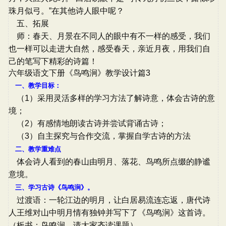
珠月似弓。”在其他诗人眼中呢？
五、拓展
师：春天、月景在不同人的眼中有不一样的感受，我们
也一样可以走进大自然，感受春天，亲近月夜，用我们自
己的笔写下精彩的诗篇！
六年级语文下册《鸟鸣涧》教学设计篇3
一、教学目标：
（1）采用灵活多样的学习方法了解诗意，体会古诗的意
境；
（2）有感情地朗读古诗并尝试背诵古诗；
（3）自主探究与合作交流，掌握自学古诗的方法
二、教学重难点
体会诗人看到的春山由明月、落花、鸟鸣所点缀的静谧
意境。
三、学习古诗《鸟鸣涧》。
过渡语：一轮江边的明月，让白居易流连忘返，唐代诗
人王维对山中明月情有独钟并写下了《鸟鸣涧》这首诗。
（板书：鸟鸣涧，请大家齐读课题）