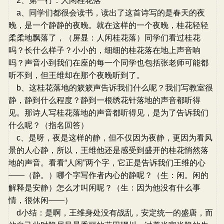
2、第一行：人闲桂花落
a、同学们都很会读书，读出了这首诗写的是春天的夜
晚，是一个静静的夜晚。就在这样的一个夜晚，桂花轻轻
柔柔地飘落了，（屏显：人闲桂花落）同学们看过桂花
吗？长什么样子？小小的，细细的桂花落在地上声音响
吗？声音小到我们在座的每一个同学也包括张老师可能都
听不到，但王维却在那个夜晚听到了。
b、这桂花落地的簌簌声告诉我们什么呢？我们写教室很
静，静到什么程度？静到一根绣花针落地的声音都听得
见。那诗人写桂花落地的声音都听得见，是为了告诉我们
什么呢？（指名回答）
c、是呀，夜是这样的静，但不仅因为夜静，更因为看风
景的人心静，所以，王维他还是感受到盛开的桂花悄然落
地的声音。看看“人闲”两个字，它正是告诉我们王维的心
——（静。）哪个字写作者内心的静呢？（生：闲。闲的
解释是安静）怎么才叫闲呢？（生：因为他没有什么事
情，很休闲——）
d小结：是啊，王维身处没有战乱，安定统一的盛唐，而