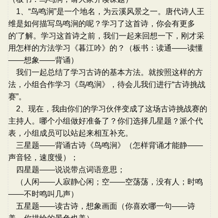
1、“鸟鸣涧”是一个地名，为云溪风景之一。唐代诗人王
维是如何描写鸟鸣涧的呢？学习了这首诗，你会有更多
的'了解。学习这首诗之前，我们一起来回想一下，刚才采
用怎样的方法学习《暮江吟》的？（板书：读通——读懂
——想象——背诵）
我们一起总结了学习古诗的基本方法。就按照这样的方
法，小组合作学习《鸟鸣涧》，待会儿我们进行“古诗挑战
赛”。
2、现在，我由你们的学习伙伴变成了这场古诗挑战赛的
主持人。哪个小组做好准备了？你们选择几星题？派个代
表，小组成员可以站起来相互补充。
三星题——背诵古诗《鸟鸣涧》（怎样背诵才能静——
声音轻，速度慢）；
四星题——说说带点词语意思；
（人闲——人寂静心闲；空——空荡荡，没有人；时鸣
——不时鸣叫几声）
五星题——读古诗，想象画面（你喜欢哪一句——诗