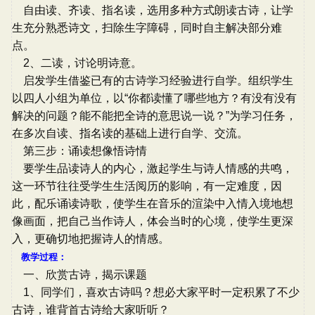
自由读、齐读、指名读，选用多种方式朗读古诗，让学
生充分熟悉诗文，扫除生字障碍，同时自主解决部分难
点。
2、二读，讨论明诗意。
启发学生借鉴已有的古诗学习经验进行自学。组织学生
以四人小组为单位，以“你都读懂了哪些地方？有没有没有
解决的问题？能不能把全诗的意思说一说？”为学习任务，
在多次自读、指名读的基础上进行自学、交流。
第三步：诵读想像悟诗情
要学生品读诗人的内心，激起学生与诗人情感的共鸣，
这一环节往往受学生生活阅历的影响，有一定难度，因
此，配乐诵读诗歌，使学生在音乐的渲染中入情入境地想
像画面，把自己当作诗人，体会当时的心境，使学生更深
入，更确切地把握诗人的情感。
教学过程：
一、欣赏古诗，揭示课题
1、同学们，喜欢古诗吗？想必大家平时一定积累了不少
古诗，谁背首古诗给大家听听？