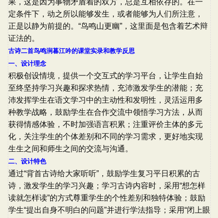
果，这是因为事物矛盾着的双方，总是互相依存的。在一
定条件下，动之所以能够发生，或者能够为人们所注意，
正是以静为前提的。“鸟鸣山更幽”，这里面是包含着艺术辩
证法的。
古诗二首鸟鸣涧暮江吟的课堂实录和教学反思
一、设计理念
积极创设情境，提供一个交互式的学习平台，让学生自始
至终坚持学习兴趣和探求热情，充沛激发学生的潜能；充
沛发挥学生在语文学习中的主动性和发明性，灵活运用多
种教学战略，鼓励学生在合作交流中领悟学习方法，从而
获得情感体验，不时加强语言积累；注重评价主体的多元
化，关注学生的个体差别和不同的学习需求，更好地实现
生生之间和师生之间的交流与沟通。
二、设计特色
通过“背首古诗给大家听听”，鼓励学生复习平日积累的古
诗，激发学生的学习兴趣；学习古诗内容时，采用“想怎样
读就怎样读”的方式尊重学生的个性差别和独特体验；鼓励
学生“提出自身不明白的问题”并进行学法指导；采用“闭上眼