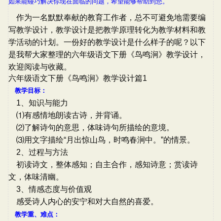
如果能碰巧解决你现在面临的问题，希望能够帮助到您。
作为一名默默奉献的教育工作者，总不可避免地需要编
写教学设计，教学设计是把教学原理转化为教学材料和教
学活动的计划。一份好的教学设计是什么样子的呢？以下
是我帮大家整理的六年级语文下册《鸟鸣涧》教学设计，
欢迎阅读与收藏。
六年级语文下册《鸟鸣涧》教学设计篇1
教学目标：
1、知识与能力
⑴有感情地朗读古诗，并背诵。
⑵了解诗句的意思，体味诗句所描绘的意境。
⑶用文字描绘“月出惊山鸟，时鸣春涧中。”的情景。
2、过程与方法
初读诗文，整体感知；自主合作，感知诗意；赏读诗
文，体味清幽。
3、情感态度与价值观
感受诗人内心的安宁和对大自然的喜爱。
教学重、难点：