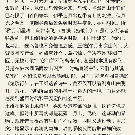
了。因此，当月亮升起，给这夜幕笼罩的空谷，带来皎洁
银辉的时候，竟使山鸟惊觉起来。鸟惊，当然是由于它们
已习惯于山谷的静默，似乎连月出也带有新的刺激。但月
光之明亮，使幽谷前后景象顿时发生变化，亦可想见。所
谓“月明星稀，乌鹊南飞”（曹操《短歌行》）是可以供读者
联想的。但王维所处的是盛唐时期，不同于建安时代的兵
荒马乱，连鸟兽也不免惶惶之感。王维的“月出惊山鸟”，大
背景是安定统一的盛唐社会，鸟虽惊，但决不是“绕树三
匝，无枝可依”。它们并不飞离春涧，甚至根本没有起飞，
只是在林木间偶而发出叫声。“时鸣春涧中”，它们与其说
是“惊”，不如说是对月出感到新鲜。因而，如果对照曹操的
《短歌行》，在王维这首诗中，倒不仅可以看到春山由明
月、落花、鸟鸣所点缀的那样一种迷人的环境，而且还能
感受到盛唐时代和平安定的社会气氛。
王维在他的山水诗里，喜欢创造静谧的意境，这首诗也是
这样。但诗中所写的却是花落、月出、鸟鸣，这些动的景
物，既使诗显得富有生机而不枯寂，同时又通过动，更加
突出地显示了春涧的幽静。动的景物反而能取得静的效