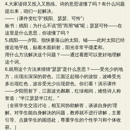
4.大家读得又投入又熟练。诗的意思读懂了吗？有什么问题
提出来，咱们一起解决。
――（课件变红字“残阳、瑟瑟、可怜”）
板书：残阳；为什么不说“照”而用“铺”呢；瑟瑟可怜――在
这里是什么意思，你读懂了吗？
5.残阳――夕阳。指快要落山的太阳。铺――此时太阳已经
接近地平线，贴着水面斜射，阳光非常平缓柔和。
用什么方法解决这个问题？――通过看图可以更好地理解
这个词。
6.就用这个方法来猜猜“瑟瑟”是什么意思？――受光少的地
方，出现出深深的碧色。江面泛起细小的波纹，波峰受光
多出现红色，波谷受光少出现碧色。你们看！演示课件
――夕阳照射下，江面波光粼粼，红绿相间，难怪诗人称
誉道：“半江瑟瑟半江红。”
［全班学生交流讨论，相互间协助解答，谈谈自身的'理
解。对学生能自身解决的问题，教师就不进行讲解，主要
引导、点拨学生的困惑处，尊重学生的个性学习和个体收
获。］