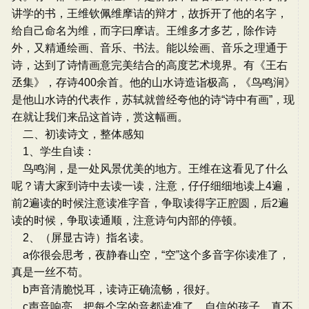
讲学的书，王维钦佩维摩诘的辩才，故拆开了他的名字，
给自己命名为维，而字曰摩诘。王维多才多艺，除作诗
外，又精通绘画、音乐、书法。能以绘画、音乐之理通于
诗，达到了诗情画意完美结合的高度艺术境界。有《王右
丞集》，存诗400余首。他的山水诗造诣极高，《鸟鸣涧》
是他山水诗的代表作，苏轼就曾经夸他的诗“诗中有画”，现
在就让我们来品这首诗，赏这幅画。
二、初读诗文，整体感知
1、学生自读：
鸟鸣涧，是一处风景优美的地方。王维在这看见了什么
呢？请大家到诗中去读一读，注意，仔仔细细地读上4遍，
前2遍读的时候注意读准字音，争取读得字正腔圆，后2遍
读的时候，争取读通顺，注意诗句内部的停顿。
2、（屏显古诗）指名读。
a你很会思考，夜静春山空，“空”这个多音字你读准了，
真是一丝不苟。
b声音清脆悦耳，读诗正确流畅，很好。
c声音响亮，把每个字的音都读准了，自信的孩子，真不