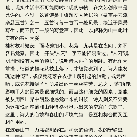
蕉，现实生活中不可能同时出现的事物，在文艺创作中是
允许的。不过，这首诗是王维题友人所居的《皇甫岳云溪
杂题五首》之一。五首诗每一首写一处风景，接近于风景
写生，而不同于一般的写意画，因此，以解释为山中此时
实有的春桂为妥。
桂树枝叶繁茂，而花瓣细小。花落，尤其是在夜间，并不
容易觉察。因此，开头“人闲”二字不能轻易看过。“人闲”说
明周围没有人事的烦扰，说明诗人内心的闲静。有此作为
前提，细微的桂花从枝上落下，才被觉察到了。诗人能发
现这种“落”，或仅凭花落在衣襟上所引起的触觉，或凭声
响，或凭花瓣飘坠时所发出的一丝丝芬芳。总之，“落”所能
影响于人的因素是很细微的。而当这种细微的因素，竟能
被从周围世界中明显地感觉出来的时候，诗人则又不禁要
为这夜晚的静谧和由静谧格外显示出来的空寂而惊叹了。
这里，诗人的心境和春山的环境气氛，是互相契合而又互
相作用的。
在这春山中，万籁都陶醉在那种夜的色调、夜的宁静里