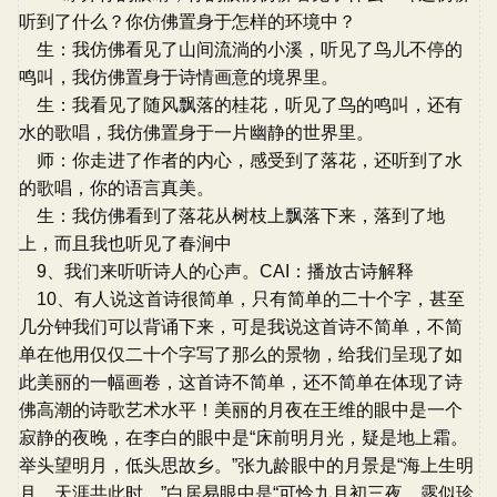
听到了什么？你仿佛置身于怎样的环境中？
生：我仿佛看见了山间流淌的小溪，听见了鸟儿不停的
鸣叫，我仿佛置身于诗情画意的境界里。
生：我看见了随风飘落的桂花，听见了鸟的鸣叫，还有
水的歌唱，我仿佛置身于一片幽静的世界里。
师：你走进了作者的内心，感受到了落花，还听到了水
的歌唱，你的语言真美。
生：我仿佛看到了落花从树枝上飘落下来，落到了地
上，而且我也听见了春涧中
9、我们来听听诗人的心声。CAI：播放古诗解释
10、有人说这首诗很简单，只有简单的二十个字，甚至
几分钟我们可以背诵下来，可是我说这首诗不简单，不简
单在他用仅仅二十个字写了那么的景物，给我们呈现了如
此美丽的一幅画卷，这首诗不简单，还不简单在体现了诗
佛高潮的诗歌艺术水平！美丽的月夜在王维的眼中是一个
寂静的夜晚，在李白的眼中是“床前明月光，疑是地上霜。
举头望明月，低头思故乡。”张九龄眼中的月景是“海上生明
月，天涯共此时。”白居易眼中是“可怜九月初三夜，露似珍