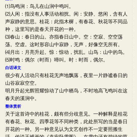
⑴鸟鸣涧：鸟儿在山涧中鸣叫。
⑵人闲：指没有人事活动相扰。闲：安静、悠闲，含有人
声寂静的意思。桂花：此指木樨，有春花、秋花等不同品
种，这里写的是春天开花的一种。
⑶春山：春日的山。亦指春日山中。空：空寂、空空荡
荡。空虚。这时形容山中寂静，无声，好像空无所有。
⑷月出：月亮升起。惊：惊动，扰乱。山鸟：山中的鸟。
⑸时鸣：偶尔（时而）啼叫。时：时而，偶尔。
白话译文
很少有人活动只有桂花无声地飘落，夜里一片静谧春日的
山谷寂寂空空。
明月升起光辉照耀惊动了山中栖鸟，不时地高飞鸣叫在这
春天的溪涧中。
整体赏析
关于这首诗中的桂花，颇有些分歧意见。一种解释是桂花
有春花、秋花、四季花等不同种类，此处所写的当是春日
开花的一种。另一种意见认为文艺创作不一定要照搬生
活，传说王维画的《袁安卧雪图》，在雪中还有碧绿的芭