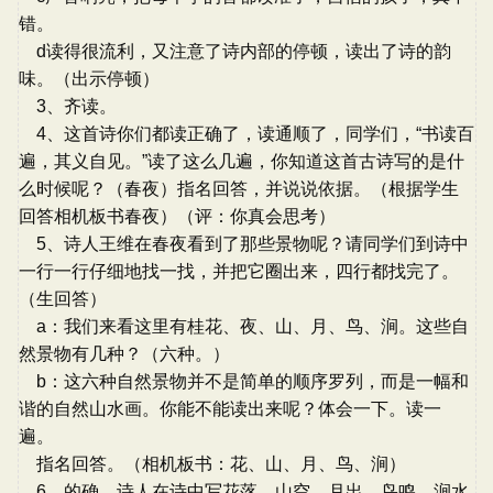
错。
d读得很流利，又注意了诗内部的停顿，读出了诗的韵
味。（出示停顿）
3、齐读。
4、这首诗你们都读正确了，读通顺了，同学们，“书读百
遍，其义自见。”读了这么几遍，你知道这首古诗写的是什
么时候呢？（春夜）指名回答，并说说依据。（根据学生
回答相机板书春夜）（评：你真会思考）
5、诗人王维在春夜看到了那些景物呢？请同学们到诗中
一行一行仔细地找一找，并把它圈出来，四行都找完了。
（生回答）
a：我们来看这里有桂花、夜、山、月、鸟、涧。这些自
然景物有几种？（六种。）
b：这六种自然景物并不是简单的顺序罗列，而是一幅和
谐的自然山水画。你能不能读出来呢？体会一下。读一
遍。
指名回答。（相机板书：花、山、月、鸟、涧）
6、的确，诗人在诗中写花落、山空、月出、鸟鸣、涧水