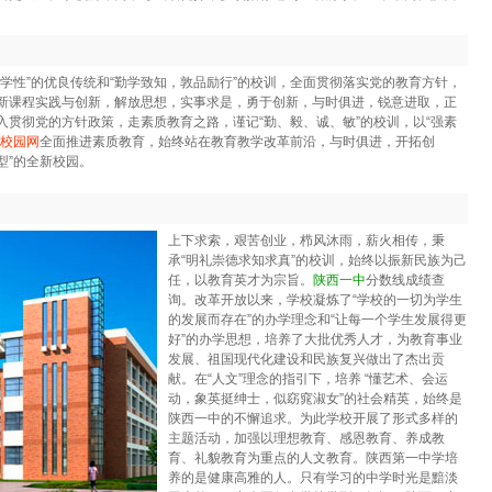
学性”的优良传统和“勤学致知，敦品励行”的校训，全面贯彻落实党的教育方针，
新课程实践与创新，解放思想，实事求是，勇于创新，与时俱进，锐意进取，正
贯彻党的方针政策，走素质教育之路，谨记“勤、毅、诚、敏”的校训，以“强素
校园网
全面推进素质教育，始终站在教育教学改革前沿，与时俱进，开拓创
型”的全新校园。
上下求索，艰苦创业，栉风沐雨，薪火相传，秉
承“明礼崇德求知求真”的校训，始终以振新民族为己
任，以教育英才为宗旨。
陕西一中
分数线成绩查
询。改革开放以来，学校凝炼了“学校的一切为学生
的发展而存在”的办学理念和“让每一个学生发展得更
好”的办学思想，培养了大批优秀人才，为教育事业
发展、祖国现代化建设和民族复兴做出了杰出贡
献。在“人文”理念的指引下，培养 “懂艺术、会运
动，象英挺绅士，似窈窕淑女”的社会精英，始终是
陕西一中的不懈追求。为此学校开展了形式多样的
主题活动，加强以理想教育、感恩教育、养成教
育、礼貌教育为重点的人文教育。陕西第一中学培
养的是健康高雅的人。只有学习的中学时光是黯淡