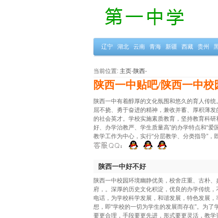
辽宁
湖北
云南
青海
新疆
西藏
贵州
当前位置:
主页
-
陕西
-
陕西一中贴吧/陕西一中校
陕西一中有着醇厚的文化氛围和悠久的育人传统
屈不挠、勇于奋进的精神，兼收并蓄、厚积薄发
的社会英才。学校实施素质教育，坚持教育科研
好、办学治教严、学生质量高”的办学特点和“爱
教学工作为中心，实行“分层教学、分类指导”
陕西一中好不好
陕西一中校园环境幽静优美，校舍庄重、古朴、
府，。深厚的历史文化积淀，优良的办学传统，
电话，为学校科学发展，和谐发展，特色发展，
想，即“学校的一切为学生的发展而存在”。为了
要更合理，手段要更先进，形式要更灵活，教学