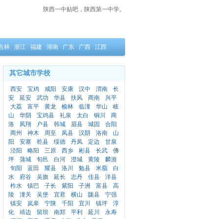
陕西一中贴吧，陕西第一中学。
吉林
浙江
福建
湖南
广东
广西
江西
其它城市学校
西安
宝鸡
咸阳
安康
汉中
渭南
长
安
延安
武功
华县
扶风
商南
兴平
大荔
富平
黄龙
榆林
临潼
华山
岐
山
华阴
宝鸡县
礼泉
太白
铜川
商
洛
凤翔
户县
韩城
眉县
城固
合阳
商州
神木
周至
凤县
汉阴
洛南
山
阳
安塞
乾县
绥德
丹凤
定边
甘泉
泾阳
略阳
三原
西乡
彬县
长武
佛
坪
蒲城
旬邑
白河
澄城
黄陵
麟游
旬阳
蓝田
耀县
洛川
勉县
米脂
白
水
府谷
吴旗
延长
志丹
佳县
洋县
柞水
镇巴
子长
紫阳
子洲
富县
高
陵
潼关
吴堡
宜君
横山
陇县
宁强
镇安
岚皋
宁陕
千阳
宜川
镇坪
淳
化
靖边
留坝
南郑
平利
延川
永寿