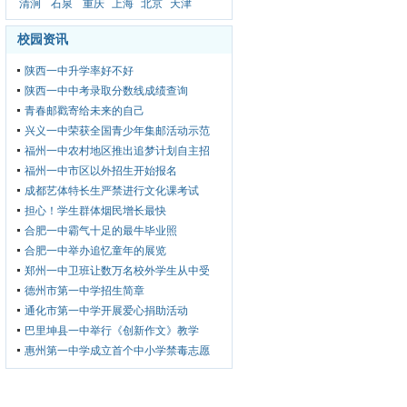
清涧
石泉
重庆
上海
北京
天津
校园资讯
陕西一中升学率好不好
陕西一中中考录取分数线成绩查询
青春邮戳寄给未来的自己
兴义一中荣获全国青少年集邮活动示范
福州一中农村地区推出追梦计划自主招
福州一中市区以外招生开始报名
成都艺体特长生严禁进行文化课考试
担心！学生群体烟民增长最快
合肥一中霸气十足的最牛毕业照
合肥一中举办追忆童年的展览
郑州一中卫班让数万名校外学生从中受
德州市第一中学招生简章
通化市第一中学开展爱心捐助活动
巴里坤县一中举行《创新作文》教学
惠州第一中学成立首个中小学禁毒志愿