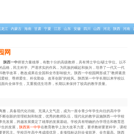
黑龙江
内蒙古
海南
甘肃
宁夏
江苏
山东
安徽
四川
山西
河北
陕西
河南
园网
。
陕西一中
师资力量雄厚，有数十分的高级教师，具有博士学位/硕士学位。以不
的品格，民主科学、严谨求实的作风，为民族的崛起和振兴，培养了一代又一代
和教学改革，教改成果在全国和全市影响较大。陕西一中校园网形成了“教师素质
国爱校、尊师爱生、朴实勤奋、改革创新”的校风。陕西第一中学长期以来学校以
，既面向全体学生，又重视优生培养，长期以来保持了较高的教学质量。
典雅，具备现代化功能、充满人文气息，成为一座令青少年学生向往的高中学
不断创新的管理机制和制度，优秀的教师队伍，现代化的教学设施陕西一中学校
率先发展，跨越发展奠定了雄厚的发展基础。学校具有明确的办学理念和教育思
学生的发展，
陕西第一中学
在教育教学上加大改革力度，要求教材要更科学，课程
要更民主。学校历年高中考成绩优异，多项指标达到全省前茅、全市最高。陕西