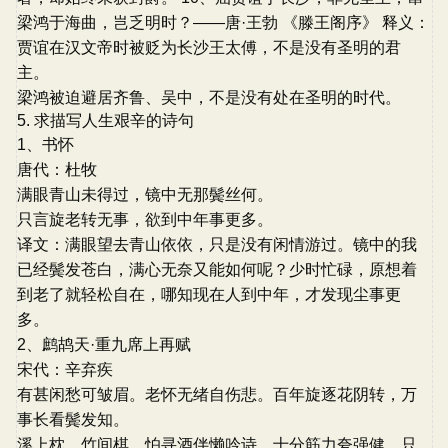
梁鸿于海曲，岂乏明时？——唐·王勃 《滕王阁序》 释义：
贾谊在汉文帝时被贬为长沙王太傅，不是没有圣明的君
主。
梁鸿被迫避居齐鲁、吴中，不是没有处在圣明的时代。
5. 求描写人生艰辛的诗句
1、书怀
唐代：杜牧
满眼青山未得过，镜中无那鬓丝何。
只言旋老转无事，欲到中年事更多。
译文：满眼望去青山依依，只是没有闲情游过。镜中的我
已经鬓发苍白，满心无奈又能如何呢？少时忙碌，原想着
到老了就轻松自在，哪知现在人到中年，才发现尘事更
多。
2、鹧鸪天·重九席上再赋
宋代：辛弃疾
有甚闲愁可皱眉。老怀无绪自伤悲。百年旋逐花阴转，万
事长看鬓发知。
溪上枕，竹间棋。怕寻酒伴懒吟诗。十分筋力夸强健，只