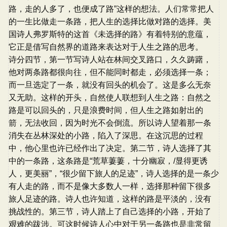
路，走的人多了，也便成了路”这样的想法。人们常常把人
的一生比做走一条路，把人生的选择比做对路的选择。美
国诗人弗罗斯特的这首《未选择的路》有着特别的意蕴，
它正是借写自然界的道路来表达对于人生之路的思考。
诗分四节，第一节写诗人站在林间交叉路口，久久踌躇，
他对两条路都很向往，但不能同时都走，必须选择一条；
而一旦选定了一条，就没有回头的机会了。这是多么无奈
又无助。这样的开头，自然使人联想到人生之路：自然之
路是可以回头的，只是浪费时间，但人生之路如射出的
箭，无法收回，因为时光不会倒流。所以诗人望着那一条
消失在丛林深处的小路，陷入了深思。在这沉思的过程
中，他心里也许已经作出了决定。第二节，诗人选择了其
中的一条路，这条路是“荒草萋萋，十分幽寂，/显得更诱
人，更美丽”，“很少留下旅人的足迹”，诗人选择的是一条少
有人走的路，而不是像大多数人一样，选择那种留下很多
旅人足迹的路。诗人也许知道，这样的路是平淡的，没有
挑战性的。第三节，诗人踏上了自己选择的小路，开始了
艰难的跋涉。可这时候诗人心中对于另一条路也是非常留