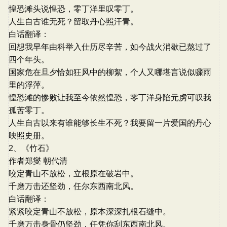
惶恐滩头说惶恐，零丁洋里叹零丁。
人生自古谁无死？留取丹心照汗青。
白话翻译：
回想我早年由科举入仕历尽辛苦，如今战火消歇已熬过了
四个年头。
国家危在旦夕恰如狂风中的柳絮，个人又哪堪言说似骤雨
里的浮萍。
惶恐滩的惨败让我至今依然惶恐，零丁洋身陷元虏可叹我
孤苦零丁。
人生自古以来有谁能够长生不死？我要留一片爱国的丹心
映照史册。
2、《竹石》
作者郑燮 朝代清
咬定青山不放松，立根原在破岩中。
千磨万击还坚劲，任尔东西南北风。
白话翻译：
紧紧咬定青山不放松，原本深深扎根石缝中。
千磨万击身骨仍坚劲，任凭你刮东西南北风。