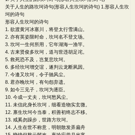
关于人生的路坎坷诗句(形容人生坎坷的诗句) 1.形容人生坎
坷的诗句
形容人生坎坷的诗句
1. 欲渡黄河冰塞川，将登太行雪满山。
2. 亦有英姿限时命，坎坷名不登文场。
3. 坎坷一生何所用，它年湖海一渔竿。
4. 古来贤俊多坎坷，道与世违胡足诧。
5. 救死恐不及，岂复悲坎坷。
6. 多经坎坷增交谊，遂判云龙断夙因。
7. 今逢又坎坷，令子驰风尘。
8. 君亦晚坎坷，有句怨弃遗。
9. 如今三见子，坎坷为逐臣。
10. 今成一丈夫，坎坷愁风尘。
11. 未信此身长坎坷，细看造物实玄微。
12. 禀生坎坷今当泰，积善初终志不移。
13. 戒奚勿躁步，世路方坎坷。
14. 人生在世不称意，明朝散发弄扁舟
15. 晓镜但愁云鬓改，夜吟应觉月光寒。