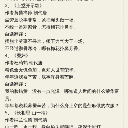
3、《上堂开示颂》
作者黄櫱禅师 朝代唐
尘劳迥脱事非常，紧把绳头做一场。
不经一番寒彻骨，怎得梅花扑鼻香。
白话翻译：
摆脱尘劳事不寻常，须下力气大干一场。
不经过彻骨寒冷，哪有梅花扑鼻芳香。
4、《蚕妇》
作者杜荀鹤 朝代唐
粉色全无饥色加，岂知人世有荣华。
年年道我蚕辛苦，底事浑身着苎麻。
白话翻译：
我的脸蜡黄，没有一点光泽，哪知道人世间的什么荣华富
贵。
年年都说我养蚕辛苦，为什么身上穿的是苎麻做的衣服？
5、《长相思·山一程》
作者纳兰性德 朝代清
山一程，水一程，身向榆关那畔行，夜深千帐灯。