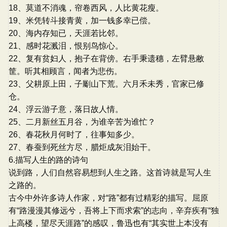
18、莫道不消魂，帘卷西风，人比黄花瘦。
19、米凭转斗接青黄，加一钱多幸已偿。
20、海内存知已，天涯若比邻。
21、感时花溅泪，恨别鸟惊心。
22、复有贫妇人，抱子在背傍。右手秉遗穗，左臂悬敝
筐。听其相顾言，闻者为悲伤。
23、父耕原上田，子劚山下荒。六月禾未秀，官家已修
仓。
24、浮云游子意，落日故人情。
25、二月新丝五月谷，为谁辛苦为谁忙？
26、春花秋月何时了，往事知多少。
27、春蚕到死丝方尽，腊炬成灰泪始干。
6.描写人生的路的诗句
说到路，人们自然容易想到人生之路。这首诗就是写人生
之路的。
古今中外许多诗人作家，对“路”都有过精彩的描写。屈原
有“路漫漫其修远兮，吾将上下而求索”的志向，辛弃疾有“独
上高楼，望尽天涯路”的感叹，鲁迅也有“其实世上本没有