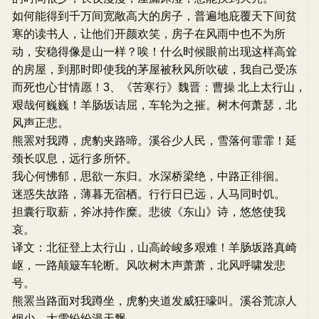
如何能得到千万间宽敞高大的房子，普遍地庇覆天下间贫
寒的读书人，让他们开颜欢笑，房子在风雨中也不为所
动，安稳得像是山一样？唉！什么时候眼前出现这样高耸
的房屋，到那时即使我的茅屋被秋风所吹破，我自己受冻
而死也心甘情愿！3、《苦寒行》魏晋：曹操 北上太行山，
艰哉何巍巍！羊肠坂诘屈，车轮为之摧。树木何萧瑟，北
风声正悲。
熊罴对我蹲，虎豹夹路啼。溪谷少人民，雪落何霏霏！延
颈长叹息，远行多所怀。
我心何怫郁，思欲一东归。水深桥梁绝，中路正徘徊。
迷惑失故路，薄暮无宿栖。行行日已远，人马同时饥。
担囊行取薪，斧冰持作糜。悲彼《东山》诗，悠悠使我
哀。
译文：北征登上太行山，山高岭峻多艰难！羊肠坂路真崎
岖，一路颠簸车轮断。风吹树木声萧萧，北风呼啸发悲
号。
熊罴当路面对我蹲坐，虎豹夹道发威狂嚎叫。溪谷荒凉人
烟少，大雪纷纷漫天飘。