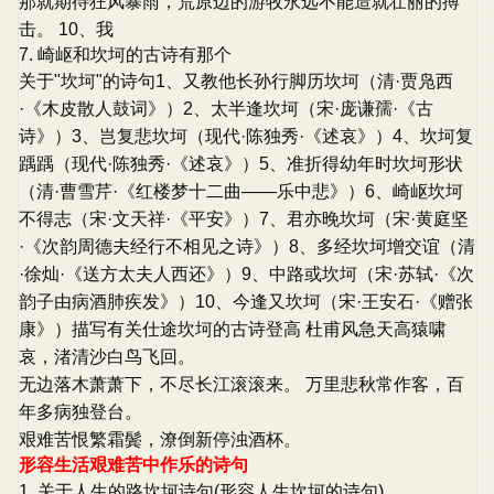
那就期待狂风暴雨，荒原边的游牧永远不能造就壮丽的搏
击。 10、我
7. 崎岖和坎坷的古诗有那个
关于"坎坷"的诗句1、又教他长孙行脚历坎坷（清·贾凫西
·《木皮散人鼓词》）2、太半逢坎坷（宋·庞谦孺·《古
诗》）3、岂复悲坎坷（现代·陈独秀·《述哀》）4、坎坷复
踽踽（现代·陈独秀·《述哀》）5、准折得幼年时坎坷形状
（清·曹雪芹·《红楼梦十二曲——乐中悲》）6、崎岖坎坷
不得志（宋·文天祥·《平安》）7、君亦晚坎坷（宋·黄庭坚
·《次韵周德夫经行不相见之诗》）8、多经坎坷增交谊（清
·徐灿·《送方太夫人西还》）9、中路或坎坷（宋·苏轼·《次
韵子由病酒肺疾发》）10、今逢又坎坷（宋·王安石·《赠张
康》）描写有关仕途坎坷的古诗登高 杜甫风急天高猿啸
哀，渚清沙白鸟飞回。
无边落木萧萧下，不尽长江滚滚来。 万里悲秋常作客，百
年多病独登台。
艰难苦恨繁霜鬓，潦倒新停浊酒杯。
形容生活艰难苦中作乐的诗句
1. 关于人生的路坎坷诗句(形容人生坎坷的诗句)