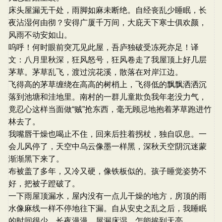
床头屋漏无干处，雨脚如麻未断绝。自经丧乱少睡眠，长
夜沾湿何由彻？安得广厦千万间，大庇天下寒士俱欢颜，
风雨不动安如山。
呜呼！何时眼前突兀见此屋，吾庐独破受冻死亦足！译
文：八月里秋深，狂风怒号，狂风卷走了我屋顶上好几层
茅草。茅草乱飞，渡过浣花溪，散落在对岸江边。
飞得高的茅草缠绕在高高的树梢上，飞得低的飘飘洒洒沉
落到池塘和洼地里。南村的一群儿童欺负我年老没力气，
竟忍心这样当面做“贼”抢东西，毫无顾忌地抱着茅草跑进竹
林去了。
我嘴唇干燥也喝止不住，回来后拄着拐杖，独自叹息。一
会儿风停了，天空中乌云像墨一样黑，深秋天空阴沉迷蒙
渐渐黑下来了。
布被盖了多年，又冷又硬，像铁板似的。孩子睡觉姿势不
好，把被子蹬破了。
一下雨屋顶漏水，屋内没有一点儿干燥的地方，房顶的雨
水像麻线一样不停地往下漏。自从安史之乱之后，我睡眠
的时间很少，长夜漫漫，屋漏床湿，怎能挨到天亮。