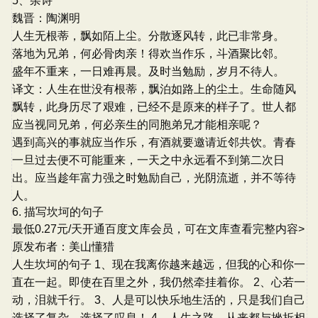
5、杂诗
魏晋：陶渊明
人生无根蒂，飘如陌上尘。分散逐风转，此已非常身。
落地为兄弟，何必骨肉亲！得欢当作乐，斗酒聚比邻。
盛年不重来，一日难再晨。及时当勉励，岁月不待人。
译文：人生在世没有根蒂，飘泊如路上的尘土。生命随风
飘转，此身历尽了艰难，已经不是原来的样子了。世人都
应当视同兄弟，何必亲生的同胞弟兄才能相亲呢？
遇到高兴的事就应当作乐，有酒就要邀请近邻共饮。青春
一旦过去便不可能重来，一天之中永远看不到第二次日
出。应当趁年富力强之时勉励自己，光阴流逝，并不等待
人。
6. 描写坎坷的句子
最低0.27元/天开通百度文库会员，可在文库查看完整内容>
原发布者：美山懂猎
人生坎坷的句子 1、现在我离你越来越远，但我的心和你一
直在一起。即使在百里之外，我仍然牵挂着你。 2、心若一
动，泪就千行。 3、人是可以快乐地生活的，只是我们自己
选择了复杂，选择了叹息！ 4、人生之路，从来都与挫折相