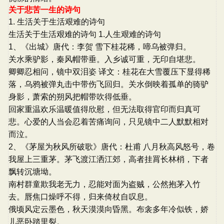
关于悲苦一生的诗句
1. 生活关于生活艰难的诗句
生活关于生活艰难的诗句 1.人生艰难的诗句
1、《出城》唐代：李贺 雪下桂花稀，啼乌被弹归。
关水乘驴影，秦风帽带垂。入乡诚可重，无印自堪悲。
卿卿忍相问，镜中双泪姿 译文：桂花在大雪覆压下显得稀
落，乌鸦被弹丸击中带伤飞回归。关水倒映着孤单的骑驴
身影，萧索的朔风把帽带吹得低垂。
回家重温欢乐温暖值得欣慰，但无法取得官印而归真可
悲。心爱的人当会忍着苦痛询问，只见镜中二人默默相对
而泣。
2、《茅屋为秋风所破歌》唐代：杜甫 八月秋高风怒号，卷
我屋上三重茅。茅飞渡江洒江郊，高者挂罥长林梢，下者
飘转沉塘坳。
南村群童欺我老无力，忍能对面为盗贼，公然抱茅入竹
去。唇焦口燥呼不得，归来倚杖自叹息。
俄顷风定云墨色，秋天漠漠向昏黑。布衾多年冷似铁，娇
儿恶卧踏里裂。