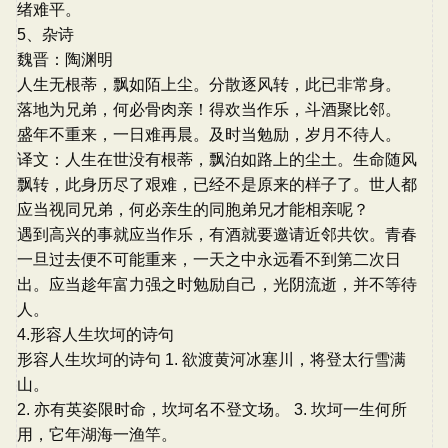
绪难平。
5、杂诗
魏晋：陶渊明
人生无根蒂，飘如陌上尘。分散逐风转，此已非常身。
落地为兄弟，何必骨肉亲！得欢当作乐，斗酒聚比邻。
盛年不重来，一日难再晨。及时当勉励，岁月不待人。
译文：人生在世没有根蒂，飘泊如路上的尘土。生命随风
飘转，此身历尽了艰难，已经不是原来的样子了。世人都
应当视同兄弟，何必亲生的同胞弟兄才能相亲呢？
遇到高兴的事就应当作乐，有酒就要邀请近邻共饮。青春
一旦过去便不可能重来，一天之中永远看不到第二次日
出。应当趁年富力强之时勉励自己，光阴流逝，并不等待
人。
4.形容人生坎坷的诗句
形容人生坎坷的诗句 1. 欲渡黄河冰塞川，将登太行雪满
山。
2. 亦有英姿限时命，坎坷名不登文场。 3. 坎坷一生何所
用，它年湖海一渔竿。