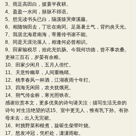
3、雨足高田白，披蓑半夜耕。
4、盈盈一水间，脉脉不得语。
5、想见读书头已白，隔溪猿哭瘴溪藤。
6、相随饷田去，丁壮在南冈。足蒸暑土气，背灼炎天光。
7、我居北海君南海，寄雁传书谢不能。
8、同是天涯沦落人，相逢何必曾相识。
9、田家输税尽，拾此充饥肠。今我何功德，曾不事农桑。
吏禄三百石，岁晏有余粮。
10、田家少闲月，五月人倍忙。
11、天意怜幽草，人间重晚晴。
12、桃李春风一杯酒，江湖夜雨十年灯。
13、四海无闲田，农夫犹饿死。
14、朔气传金柝，寒光照铁衣。
感谢欣赏本文，更多优美的诗句请关注：描写生活无奈的
诗句 对生活绝望的话15、室中更无人，惟有乳下孙。有孙
母未去，出入无完裙。
16、时挑野菜和根煮，旋斫生柴带叶烧。
17、怒发冲冠，凭栏处，潇潇雨歇。