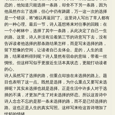
恋的，他知道只能选择一条路，却舍不下另一条路，因为
他虽然作出了选择，但心中仍有踌躇，万一这一次的选择
是一个错误，将“难以再返回”了。这里诗人写出了常人都有
的一种心理。最后一节，诗人遥想将来对往事的回顾：在
一个小树林中，选择了其中一条路，从此决定了自己一生
的路。这里，诗人并没有沿着第三节的诗意写下去，没有
告诉读者他选择的那条路结果怎样，而是写未选择的路，
留下想像的空间，让读者自己去体会。是的，人生的道
路，结果谁料得到呢？诗人显然有宿命的意味，带着一丝
惆怅。但这样写似乎更接近生活本真状态，更能打动读者
的心。
诗人虽然写了选择的路，但重点却放在未选择的路上。题
目也表明了这一点。既然是选择，为什么重点又要写未选
择呢？其实未选择也就是选择。正是生活中许多人对于选
择的不满，才更加产生了对未选择的怀恋。所以这首诗中
诗人念念不忘的是那一条未选择的路，而不是已经选择的
路。这也正是人生的真实写照。这样写来给这首诗增加了
忧郁的情绪。