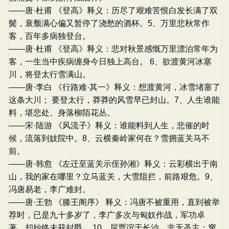
——唐·杜甫 《登高》释义：历尽了艰难苦恨白发长满了双
鬓，衰颓满心偏又暂停了浇愁的酒杯。5、万里悲秋常作
客，百年多病独登台。
——唐·杜甫 《登高》释义：悲对秋景感慨万里漂泊常年为
客，一生当中疾病缠身今日独上高台。 6、欲渡黄河冰塞
川，将登太行雪满山。
——唐·李白 《行路难·其一》释义：想渡黄河，冰雪堵塞了
这条大川； 要登太行，莽莽的风雪早已封山。7、人生谁能
料，堪悲处、身落柳陌花丛。
——宋·陆游 《风流子》释义：谁能料到人生，悲催的时
候，流落到妓院中。8、云横秦岭家何在？雪拥蓝关马不
前。
——唐·韩愈 《左迁至蓝关示侄孙湘》释义：云彩横出于南
山，我的家在哪里？立马蓝关，大雪阻拦，前路艰危。9、
冯唐易老，李广难封。
——唐·王勃 《滕王阁序》 释义：冯唐不被重用，直到被举
荐时，已是九十多岁了，李广多次与匈奴作战，军功卓
著，却始终未获封爵。 10、屈贾谊于长沙，非无圣主；窜