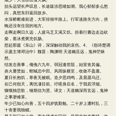
抬头远望长声叹息，长途跋涉思绪如潮。我心郁郁多么愁
闷，真想东归返回故乡。
水深桥断难前进，大军徘徊半路上。行军迷路失方向，傍
晚还没有住宿的地方。
走啊走啊日久远，人疲马乏又渴又饥。担着行囊边走边砍
柴，凿冰煮粥充饥肠。
想起那篇《东山》诗，深深触动我的哀伤。4、《怨诗楚调
示庞主簿邓治中》魏晋：陶渊明 天道幽且远，鬼神茫昧
然。
结发念善事，僶俛六九年。弱冠逢世阻，始室丧其偏。
炎火屡焚如，螟蜮恣中田。风雨纵横至，收敛不盈廛。
夏日长抱饥，寒夜无被眠。造夕思鸡鸣，及晨愿乌迁。
在己何怨天，离忧凄目前。吁嗟身后名，于我若浮烟。
慷慨独悲歌，锺期信为贤。译文：天道幽深而玄远，鬼神
之事渺难算。
年少已知心向善，五十四岁犹勤勉。二十岁上遭时乱，三
十丧妻我独鳏。