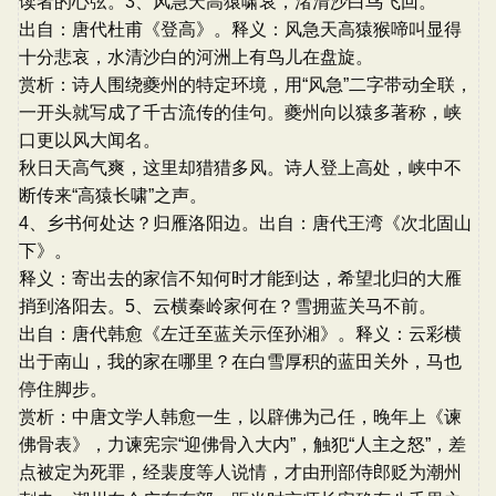
读者的心弦。3、风急天高猿啸哀，渚清沙白鸟飞回。
出自：唐代杜甫《登高》。释义：风急天高猿猴啼叫显得
十分悲哀，水清沙白的河洲上有鸟儿在盘旋。
赏析：诗人围绕夔州的特定环境，用“风急”二字带动全联，
一开头就写成了千古流传的佳句。夔州向以猿多著称，峡
口更以风大闻名。
秋日天高气爽，这里却猎猎多风。诗人登上高处，峡中不
断传来“高猿长啸”之声。
4、乡书何处达？归雁洛阳边。出自：唐代王湾《次北固山
下》。
释义：寄出去的家信不知何时才能到达，希望北归的大雁
捎到洛阳去。5、云横秦岭家何在？雪拥蓝关马不前。
出自：唐代韩愈《左迁至蓝关示侄孙湘》。释义：云彩横
出于南山，我的家在哪里？在白雪厚积的蓝田关外，马也
停住脚步。
赏析：中唐文学人韩愈一生，以辟佛为己任，晚年上《谏
佛骨表》，力谏宪宗“迎佛骨入大内”，触犯“人主之怒”，差
点被定为死罪，经裴度等人说情，才由刑部侍郎贬为潮州