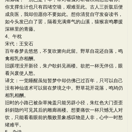
你支撑生计也只有四堵空墙，艰难至此。古人三折肱后便
成良医，我却但愿你不要如此。想你清贫自守发奋读书，
如今头发已白了罢，隔着充满瘴气的山溪，猿猴哀鸣攀援
深林里的青藤。
4、午枕
宋代：王安石
百年春梦去悠悠，不复吹箫向此留。野草自花还自落，鸣
禽相乳亦相酬。
旧蹊埋没开新径，朱户欹斜见画楼。欲把一杯无伴侣，眼
看兴废使人愁。
译文：一觉睡醒虽短暂梦中却仿佛已过百年，只可以自己
没有神仙道术可以留在梦境之中。野草花开花落，鸣鸠仍
相乳相酬。
旧时的小路已被杂草掩盖只能另辟小径，朱红色大门歪歪
斜斜隐约可见其后的雕廊画楼。想要痛饮一杯只憾无人对
饮，只能看着眼前的颓败景象感叹物是人非，心中一时愁
绪难平。