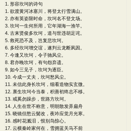
1. 形容坎坷的诗句
1. 欲渡黄河冰塞川，将登太行雪满山。
2. 亦有英姿限时命，坎坷名不登文场。
3. 坎坷一生何所用，它年湖海一渔竿。
4. 古来贤俊多坎坷，道与世违胡足诧。
5. 救死恐不及，岂复悲坎坷。
6. 多经坎坷增交谊，遂判云龙断夙因。
7. 今逢又坎坷，令子驰风尘。
8. 君亦晚坎坷，有句怨弃遗。
9. 如今三见子，坎坷为逐臣。
10. 今成一丈夫，坎坷愁风尘。
11. 未信此身长坎坷，细看造物实玄微。
12. 禀生坎坷今当泰，积善初终志不移。
13. 戒奚勿躁步，世路方坎坷。
14. 人生在世不称意，明朝散发弄扁舟
15. 晓镜但愁云鬓改，夜吟应觉月光寒。
16. 感时花溅泪，恨别鸟惊心。
17. 云横秦岭家何在，雪拥蓝关马不前