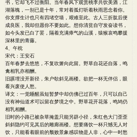
书，它却飞不过衡阳。当年春风下观赏桃李共饮美酒，江
湖落魄，一别已是十年，常对着孤灯听着秋雨思念着你。
你支撑生计也只有四堵空墙，艰难至此。古人三折肱后便
成良医，我却但愿你不要如此。想你清贫自守发奋读书，
如今头发已白了罢，隔着充满瘴气的山溪，猿猴哀鸣攀援
深林里的青藤。
4、午枕
宋代：王安石
百年春梦去悠悠，不复吹箫向此留。野草自花还自落，鸣
禽相乳亦相酬。
旧蹊埋没开新径，朱户欹斜见画楼。欲把一杯无伴侣，眼
看兴废使人愁。
译文：一觉睡醒虽短暂梦中却仿佛已过百年，只可以自己
没有神仙道术可以留在梦境之中。野草花开花落，鸣鸠仍
相乳相酬。
旧时的小路已被杂草掩盖只能另辟小径，朱红色大门歪歪
斜斜隐约可见其后的雕廊画楼。想要痛饮一杯只憾无人对
饮，只能看着眼前的颓败景象感叹物是人非，心中一时愁