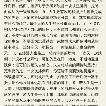
伴而行。然而，挫折对于强者来说是一块块垫脚石，是通
向成功的一级级阶梯。 5、人生必有坎坷和挫折！挫折是成
功的先导，不怕挫折比渴望成功更可贵。 6、其实根本就没
有什么"假如"，每个人的人生都不可重新设计。 7、不要以
别人的标准作为自己的目标，只有你自己知道什么最适合
你；不要将最贴心的人视若当然，请珍惜他们，如同对待
你的生命；不要因为沉湎过去，或憧憬未来而使时间从指
缝中溜走；过好今天、把握当下，你便精彩了生命的每一
天。 8、在漫漫人生路上，总有许多的坎坷；一次又一次跌
倒，并没有什么可怕；可怕的是在同一地点，不断地重复
跌倒；最可怕的是失去信心，失去对成功的期待与坚持；
更重要的是，一次次摔倒后，你还能不能顽强地爬起来，
继续坚持下去，直到成功为止。如果受了重击后便一蹶不
振，那么你只能永远趴在胜利者的脚下。 9、若人生是一片
大海，那就期待惊涛骇浪，浅滩上的航程永远不能抵达美
丽的彼岸；若人生是一片山川，那就期待峻岭绝顶，山脚
下的登攀永远不能领略秀丽的风景；若人生是一片草原，