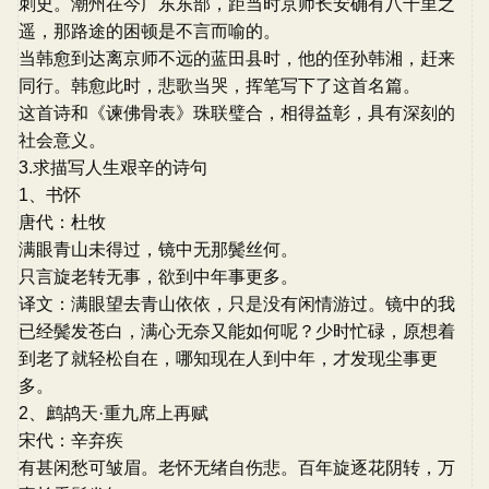
刺史。潮州在今广东东部，距当时京师长安确有八千里之
遥，那路途的困顿是不言而喻的。
当韩愈到达离京师不远的蓝田县时，他的侄孙韩湘，赶来
同行。韩愈此时，悲歌当哭，挥笔写下了这首名篇。
这首诗和《谏佛骨表》珠联璧合，相得益彰，具有深刻的
社会意义。
3.求描写人生艰辛的诗句
1、书怀
唐代：杜牧
满眼青山未得过，镜中无那鬓丝何。
只言旋老转无事，欲到中年事更多。
译文：满眼望去青山依依，只是没有闲情游过。镜中的我
已经鬓发苍白，满心无奈又能如何呢？少时忙碌，原想着
到老了就轻松自在，哪知现在人到中年，才发现尘事更
多。
2、鹧鸪天·重九席上再赋
宋代：辛弃疾
有甚闲愁可皱眉。老怀无绪自伤悲。百年旋逐花阴转，万