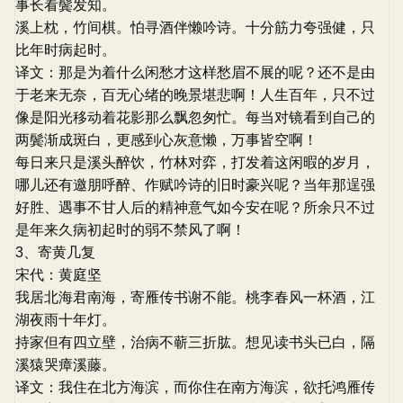
事长看鬓发知。
溪上枕，竹间棋。怕寻酒伴懒吟诗。十分筋力夸强健，只
比年时病起时。
译文：那是为着什么闲愁才这样愁眉不展的呢？还不是由
于老来无奈，百无心绪的晚景堪悲啊！人生百年，只不过
像是阳光移动着花影那么飘忽匆忙。每当对镜看到自己的
两鬓渐成斑白，更感到心灰意懒，万事皆空啊！
每日来只是溪头醉饮，竹林对弈，打发着这闲暇的岁月，
哪儿还有邀朋呼醉、作赋吟诗的旧时豪兴呢？当年那逞强
好胜、遇事不甘人后的精神意气如今安在呢？所余只不过
是年来久病初起时的弱不禁风了啊！
3、寄黄几复
宋代：黄庭坚
我居北海君南海，寄雁传书谢不能。桃李春风一杯酒，江
湖夜雨十年灯。
持家但有四立壁，治病不蕲三折肱。想见读书头已白，隔
溪猿哭瘴溪藤。
译文：我住在北方海滨，而你住在南方海滨，欲托鸿雁传