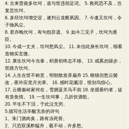
4. 古来贤俊多坎坷，道与世违胡足诧。 5. 救死恐不及，岂
复悲坎坷。
6. 多经坎坷增交谊，遂判云龙断夙因。 7. 今逢又坎坷，令
子驰风尘。
8. 君亦晚坎坷，有句怨弃遗。 9. 如今三见子，坎坷为逐
臣。
10. 今成一丈夫，坎坷愁风尘。 11. 未信此身长坎坷，细看
造物实玄微。
12. 禀生坎坷今当泰，积善初终志不移。 13. 戒奚勿躁步，
世路方坎坷。
14. 人生在世不称意，明朝散发弄扁舟 15. 晓镜但愁云鬓
改，夜吟应觉月光寒。 16. 感时花溅泪，恨别鸟惊心。
17. 云横秦岭家何在，雪拥蓝关马不前 18. 坐观垂钓者，徒
有羡鱼情。 19. 一生坎坷事，几折饮酒歌。
20. 平生不下泪，于此泣无穷。
5.描写生活辛酸无奈的诗句
1、朱门酒肉臭，路有冻死骨。
2、只恐双溪舴艋舟，载不动，许多愁。