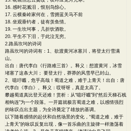
16. 感时花溅泪，恨别鸟惊心。
17. 云横秦岭家何在，雪拥蓝关马不前
18. 坐观垂钓者，徒有羡鱼情。
19. 一生坎坷事，几折饮酒歌。
20. 平生不下泪，于此泣无穷。
2.路虽坎坷的诗词
路虽坎坷的诗词有：1、欲渡黄河冰塞川，将登太行雪满
山。
出自：唐代李白《行路难三首》。释义：想渡黄河，冰雪
堵塞了这条大川； 要登太行，莽莽的风雪早已封山。
2、噫吁嚱，危乎高哉！蜀道之难，难于上青天！出自：唐
代李白《李白》。释义：哎呀呀，真是太高了。
攀越蜀道真比登天还难！赏析：从“噫吁嚱”到“然后天梯石栈
相钩连”为一个段落。一开篇就极言蜀道之难，以感情强烈
的咏叹点出主题，为全诗奠定了雄放的基调。
以下随着感情的起伏和自然场景的变化，“蜀道之难，难于
上青天”的咏叹反复出现，像一首乐曲的主旋律一样激荡着