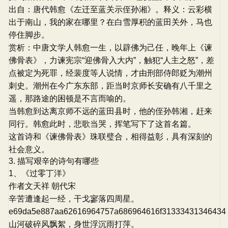
出自：唐代韩愈《左迁至蓝关示侄孙湘》。释义：云彩横
出于南山，我的家在哪里？在白雪厚积的蓝田关外，马也
停住脚步。
赏析：中唐文学人韩愈一生，以辟佛为己任，晚年上《谏
佛骨表》，力谏宪宗“迎佛骨入大内”，触犯“人主之怒”，差
点被定为死罪，经裴度等人说情，才由刑部侍郎贬为潮州
刺史。潮州在今广东东部，距当时京师长安确有八千里之
遥，那路途的困顿是不言而喻的。
当韩愈到达离京师不远的蓝田县时，他的侄孙韩湘，赶来
同行。韩愈此时，悲歌当哭，挥笔写下了这首名篇。
这首诗和《谏佛骨表》珠联璧合，相得益彰，具有深刻的
社会意义。
3. 描写艰辛的诗句有哪些
1、《过零丁洋》
作者文天祥 朝代宋
辛苦遭逢起一经，干戈寥落四周星。
e69da5e887aa62616964757a686964616f31333431346434
山河破碎风飘絮，身世浮沉雨打萍。