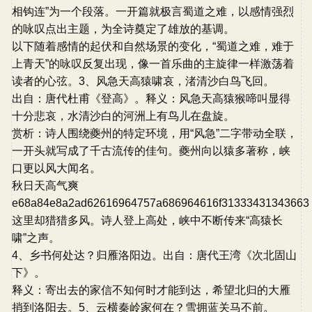
相钩连”为一个段落。一开篇就极言蜀道之难，以感情强烈
的咏叹点出主题，为全诗奠定了雄放的基调。
以下随着感情的起伏和自然场景的变化，“蜀道之难，难于
上青天”的咏叹反复出现，像一首乐曲的主旋律一样激荡着
读者的心弦。3、风急天高猿啸哀，渚清沙白鸟飞回。
出自：唐代杜甫《登高》。释义：风急天高猿猴啼叫显得
十分悲哀，水清沙白的河洲上有鸟儿在盘旋。
赏析：诗人围绕夔州的特定环境，用“风急”二字带动全联，
一开头就写成了千古流传的佳句。夔州向以猿多著称，峡
口更以风大闻名。
秋日天高气爽
e68a84e8a2ad62616964757a686964616f3133343134366
这里却猎猎多风。诗人登上高处，峡中不断传来“高猿长
啸”之声。
4、乡书何处达？归雁洛阳边。出自：唐代王湾《次北固山
下》。
释义：寄出去的家信不知何时才能到达，希望北归的大雁
捎到洛阳去。5、云横秦岭家何在？雪拥蓝关马不前。