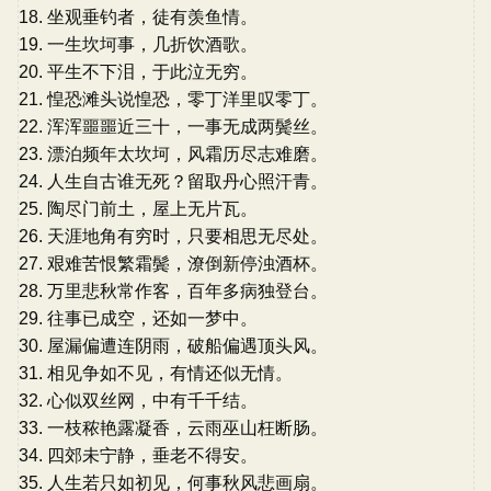
18. 坐观垂钓者，徒有羡鱼情。
19. 一生坎坷事，几折饮酒歌。
20. 平生不下泪，于此泣无穷。
21. 惶恐滩头说惶恐，零丁洋里叹零丁。
22. 浑浑噩噩近三十，一事无成两鬓丝。
23. 漂泊频年太坎坷，风霜历尽志难磨。
24. 人生自古谁无死？留取丹心照汗青。
25. 陶尽门前土，屋上无片瓦。
26. 天涯地角有穷时，只要相思无尽处。
27. 艰难苦恨繁霜鬓，潦倒新停浊酒杯。
28. 万里悲秋常作客，百年多病独登台。
29. 往事已成空，还如一梦中。
30. 屋漏偏遭连阴雨，破船偏遇顶头风。
31. 相见争如不见，有情还似无情。
32. 心似双丝网，中有千千结。
33. 一枝秾艳露凝香，云雨巫山枉断肠。
34. 四郊未宁静，垂老不得安。
35. 人生若只如初见，何事秋风悲画扇。