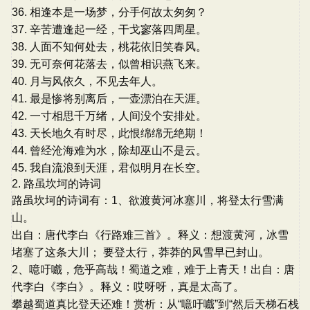
36. 相逢本是一场梦，分手何故太匆匆？
37. 辛苦遭逢起一经，干戈寥落四周星。
38. 人面不知何处去，桃花依旧笑春风。
39. 无可奈何花落去，似曾相识燕飞来。
40. 月与风依久，不见去年人。
41. 最是惨将别离后，一壶漂泊在天涯。
42. 一寸相思千万绪，人间没个安排处。
43. 天长地久有时尽，此恨绵绵无绝期！
44. 曾经沧海难为水，除却巫山不是云。
45. 我自流浪到天涯，君似明月在长空。
2. 路虽坎坷的诗词
路虽坎坷的诗词有：1、欲渡黄河冰塞川，将登太行雪满
山。
出自：唐代李白《行路难三首》。释义：想渡黄河，冰雪
堵塞了这条大川； 要登太行，莽莽的风雪早已封山。
2、噫吁嚱，危乎高哉！蜀道之难，难于上青天！出自：唐
代李白《李白》。释义：哎呀呀，真是太高了。
攀越蜀道真比登天还难！赏析：从“噫吁嚱”到“然后天梯石栈