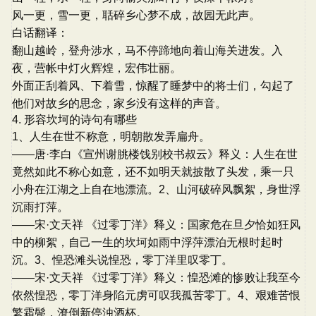
风一更，雪一更，聒碎乡心梦不成，故园无此声。
白话翻译：
翻山越岭，登舟涉水，马不停蹄地向着山海关进发。入
夜，营帐中灯火辉煌，宏伟壮丽。
外面正刮着风、下着雪，惊醒了睡梦中的将士们，勾起了
他们对故乡的思念，家乡没有这样的声音。
4. 形容坎坷的诗句有哪些
1、人生在世不称意，明朝散发弄扁舟。
——唐·李白《宣州谢朓楼饯别校书叔云》释义：人生在世
竟然如此不称心如意，还不如明天就披散了头发，乘一只
小舟在江湖之上自在地漂流。2、山河破碎风飘絮，身世浮
沉雨打萍。
——宋·文天祥 《过零丁洋》释义：国家危在旦夕恰如狂风
中的柳絮，自己一生的坎坷如雨中浮萍漂泊无根时起时
沉。3、惶恐滩头说惶恐，零丁洋里叹零丁。
——宋·文天祥 《过零丁洋》释义：惶恐滩的惨败让我至今
依然惶恐，零丁洋身陷元虏可叹我孤苦零丁。4、艰难苦恨
繁霜鬓，潦倒新停浊酒杯。