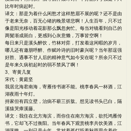
比年时病起时。
译文：那是为着什么闲愁才这样愁眉不展的呢？还不是由
于老来无奈，百无心绪的晚景堪悲啊！人生百年，只不过
像是阳光移动着花影那么飘忽匆忙。每当对镜看到自己的
两鬓渐成斑白，更感到心灰意懒，万事皆空啊！
每日来只是溪头醉饮，竹林对弈，打发着这闲暇的岁月，
哪儿还有邀朋呼醉、作赋吟诗的旧时豪兴呢？当年那逞强
好胜、遇事不甘人后的精神意气如今安在呢？所余只不过
是年来久病初起时的弱不禁风了啊！
3、寄黄几复
宋代：黄庭坚
我居北海君南海，寄雁传书谢不能。桃李春风一杯酒，江
湖夜雨十年灯。
持家但有四立壁，治病不蕲三折肱。想见读书头已白，隔
溪猿哭瘴溪藤。
译文：我住在北方海滨，而你住在南方海滨，欲托鸿雁传
书，它却飞不过衡阳。当年春风下观赏桃李共饮美酒，江
湖落魄，一别已是十年，常对着孤灯听着秋雨思念着你。