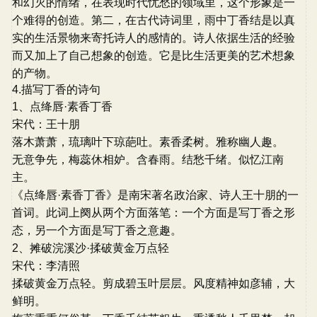
和幻灭的情绪，在表现时代忧愁的领域里，这个形象是一
个难得的创造。第二，在古代诗词里，雨中丁香结是以真
实的生活景物来寄托诗人的感情的。诗人依据生活的经验
而又加上了自己想象的创造。它是比生活更美的艺术想象
的产物。
4.描写丁香的诗句
1、点绛唇·素香丁香
宋代：王十朋
落木萧萧，琉璃叶下琼葩吐。素香柔树。雅称幽人趣。
无意争先，梅蕊休相妒。含春雨。结愁千绪。似忆江南
主。
《点绛唇·素香丁香》是南宋著名政治家、诗人王十朋的一
首词。此词上阕从两个方面落笔：一个方面是写丁香之形
态，另一个方面是写丁香之意趣。
2、摊破浣溪沙·揉破黄金万点轻
宋代：李清照
揉破黄金万点轻。剪成碧玉叶层层。风度精神如彦辅，大
鲜明。