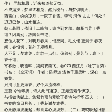
作） 屏却相思，近来知道都无益。
不成抛掷，梦里终相觅。醒后楼台，与梦俱明灭。
西窗白，纷纷凉月，一院丁香雪。李珣 河传 去去！何处？
迢迢巴楚，山水相连。
朝云暮雨，依旧十二峰前，猿声到客船。愁肠岂异丁香
结？因离别，故国音书绝。
想佳人花下，对明月春风，恨应同。毛文锡 更漏子 春夜
阑，春恨切，花外子规啼月。
人不见，梦难凭，红纱一点灯。偏怨别，是芳节，庭下丁
香千结。
宵雾散，晓霞晖，梁间双燕飞。卷070.西江月（咏丁香菊）
书名：《全宋词》 作者：陈师道 浅色千重柔叶，深心一点
娇黄。
只消可意更须香。好个风流模样。
玉蕊 今谁攀折，诗人此日凄凉。正须蛮素作伊凉。
与插钗傍鬓上。集紫竹斋前辈咏丁香诗句抒怀 丕夫 （一）
书案临窗日月长，丁香花谢梦难香。
心潮静海波澜起，却喜素心淡淡芳。（二） 鸡鸣唤起旧愁