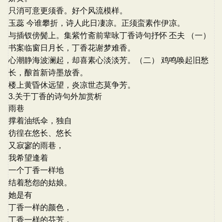
只消可意更须香。好个风流模样。
玉蕊 今谁攀折，诗人此日凄凉。正须蛮素作伊凉。
与插钗傍鬓上。集紫竹斋前辈咏丁香诗句抒怀 丕夫 （一）
书案临窗日月长，丁香花谢梦难香。
心潮静海波澜起，却喜素心淡淡芳。（二） 鸡鸣唤起旧愁
长，酿首新诗墨放香。
楼上黄昏休远望，炎凉世态莫争芳。
3.关于丁香的诗句外加赏析
雨巷
撑着油纸伞，独自
彷徨在悠长、悠长
又寂寥的雨巷，
我希望逢着
一个丁香一样地
结着愁怨的姑娘。
她是有
丁香一样的颜色，
丁香一样的芬芳，