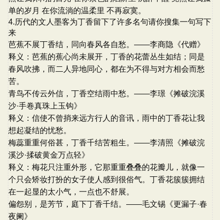
单的岁月 在你流淌的温柔里 不再寂寞。
4.历代的文人墨客为丁香留下了许多名句请你搜集一句写下
来
芭蕉不展丁香结，同向春风各自愁。——李商隐《代赠》
释义：芭蕉的蕉心尚未展开，丁香的花蕾丛生如结；同是
春风吹拂，而二人异地同心，都在为不得与对方相会而愁
苦。
青鸟不传云外信，丁香空结雨中愁。——李璟《摊破浣溪
沙·手卷真珠上玉钩》
释义：信使不曾捎来远方行人的音讯，雨中的丁香花让我
想起凝结的忧愁。
梅蕊重重何俗甚，丁香千结苦粗生。——李清照《摊破浣
溪沙·揉破黄金万点轻》
释义：梅花只注重外形，它那重重叠叠的花瓣儿，就像一
个只会矫妆打扮的女子使人感到很俗气。丁香花簇簇拥结
在一起显的太小气，一点也不舒展。
偏怨别，是芳节，庭下丁香千结。——毛文锡《更漏子·春
夜阑》