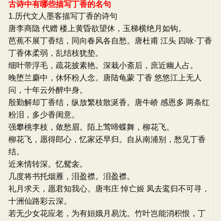
古诗中有哪些描写丁香的名句
1.历代文人墨客描写丁香的诗句
唐李商隐 代赠 楼上黄昏欲望休，玉梯横绝月如钩。
芭蕉不展丁香结，同向春风各自愁。唐杜甫 江头 四咏·丁香
丁香体柔弱，乱结枝犹垫。
细叶带浮毛，疏花披素艳。深栽小斋后，庶近幽人占。
晚堕兰麝中，休怀粉人念。唐陆龟蒙 丁香 悠悠江上无人
问，十年云外醉中身。
殷勤解却丁香结，纵放繁枝散涎香。唐牛峤 感恩多 两条红
粉泪，多少香闺意。
强攀桃李枝，敛愁眉。陌上莺啼蝶舞，柳花飞。
柳花飞，愿得郎心，忆家还早归。自从南浦别，愁见丁香
结。
近来情转深。忆鸳衾。
几度将书托烟雁，泪盈襟。泪盈襟。
礼月求天，愿君知我心。唐韦庄 悼亡姬 凤去鸾归不可寻，
十洲仙路彩云深。
若无少女花应老，为有姮娥月易沈。竹叶岂能消积恨，丁