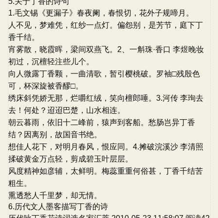
5.关于丁香的诗句
1.毛文锡《更漏子》春夜阑，春恨切，花外子规啼月。
人不见，梦难凭，红纱一点灯。偏怨别，是芳节，庭下丁
香千结。
宵雾散，晓霞晖，梁间双燕飞。2、一斛珠·香口 李煜晚妆
初过，沉檀轻注些儿个。
向人微露丁香颗，一曲清歌，暂引樱桃破。罗袖□残殷色
可，杯深旋被香醪□。
绣床斜凭娇无那，烂嚼红绒，笑向檀郎唾。3.河传 李珣去
去！何处？迢迢巴楚，山水相连。
朝云暮雨，依旧十二峰前，猿声到客船。愁肠岂异丁香
结？因离别，故国音书绝。
想佳人花下，对明月春风，恨应同。4.摊破浣溪沙 李清照
揉破黄金万点轻，剪成碧玉叶层层。
风度精神如彦辅，太鲜明。梅蕊重重何俗甚，丁香千结苦
粗生。
熏透愁人千里梦，却无情。
6.历代文人墨客描写丁香的诗