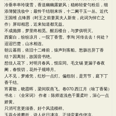
冷垂串串玲珑雪，香送幽幽露簌风；稳称轻奁匀粉后，细
添簿鬓洗妆中；最怜千结朝来坼，十二阑干玉一丛。近代
王国维 点绛唇（时王之前妻莫夫人新丧，此词为悼亡之
作）屏却相思，近来知道都无益。
不成抛掷，梦里终相觅。醒后楼台，与梦俱明灭。
西窗白，纷纷凉月，一院丁香雪。李珣 河传去去！何处？
迢迢巴楚，山水相连。
朝云暮雨，依旧十二峰前，猿声到客船。愁肠岂异丁香
结？因离别，故国音书绝。
想佳人花下，对明月春风，恨应同。毛文锡 更漏子春夜
阑，春恨切，花外子规啼月。
人不见，梦难凭，红纱一点灯。偏怨别，是芳节，庭下丁
香千结。
宵雾散，晓霞晖，梁间双燕飞。卷070.西江月（咏丁香菊）
书名：《全宋词》 作者：陈师道浅色千重柔叶，深心一点
娇黄。
只消可意更须香。好个风流模样。
玉蕊今谁攀折，诗人此日凄凉。正须蛮素作伊凉。