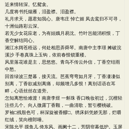
近来情转深。忆鸳衾。
几度将书托烟雁，泪盈襟。泪盈襟。
礼月求天，愿君知我心。唐韦庄 悼亡姬 凤去鸾归不可寻，
十洲仙路彩云深。
若无少女花应老，为有姮娥月易沈。竹叶岂能消积恨，丁
香空解结同心。
湘江水阔苍梧远，何处相思弄舜琴。南唐中主李璟 摊破浣
溪沙 手卷真珠上玉钩，依前春恨锁重楼。
风里落花谁是主，思悠悠。青鸟不传云外信，丁香空结雨
中愁。
回首绿波三楚暮，接天流。芭蕉弯弯如月牙，丁香凄凄似
别离，丁香欲减别离痛，却频增几多恨！离别话语在耳
畔，心语丝丝在道旁。
怎知离愁恰难渡！南唐李煜 一斛珠 香口晚妆初过，沉檀轻
注些儿个。向人微露丁香颗，一曲清歌，暂引樱桃破。
罗袖□残殷色可，杯深旋被香醪□。绣床斜凭娇无那，烂嚼
红绒，笑向檀郎唾。
宋陈允平 摸鱼儿 倚东风、画阑十二，芳阴帘幕低护。玉屏