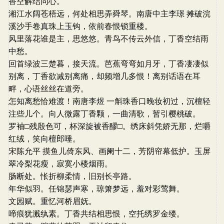
香空解结同心。
湘江水阔苍梧远，何处相思弄舜琴。南唐中主李璟 摊破浣
溪沙手卷真珠上玉钩，依前春恨锁重楼。
风里落花谁是主，思悠悠。青鸟不传云外信，丁香空结雨
中愁。
回首绿波三楚暮，接天流。芭蕉弯弯如月牙，丁香凄凄似
别离，丁香欲减别离痛，却频增几多恨！离别话语在耳
畔，心语丝丝在道旁。
怎知离愁恰难渡！南唐李煜 一斛珠香口晚妆初过，沉檀轻
注些儿个。向人微露丁香颗，一曲清歌，暂引樱桃破。
罗袖□残殷色可，杯深旋被香醪□。绣床斜凭娇无那，烂嚼
红绒，笑向檀郎唾。
宋陈允平 摸鱼儿倚东风、画阑十二，芳阴帘幕低护。玉屏
翠冷梨花瘦，寂寞小楼烟雨。
肠断处。怅折柳柔情，旧别长亭路。
年华似羽。任锦瑟声寒，琼箫梦远，羞对彩莺舞。
文园赋。重忆河桥眉妩。
啼痕犹溅纨素。丁香共结相思恨，空托绣罗金缕。