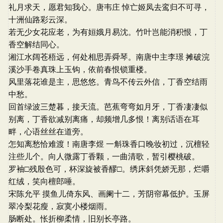
礼月求天，愿君知我心。唐韦庄 悼亡姬凤去鸾归不可寻，
十洲仙路彩云深。
若无少女花应老，为有姮娥月易沈。竹叶岂能消积恨，丁
香空解结同心。
湘江水阔苍梧远，何处相思弄舜琴。南唐中主李璟 摊破浣
溪沙手卷真珠上玉钩，依前春恨锁重楼。
风里落花谁是主，思悠悠。青鸟不传云外信，丁香空结雨
中愁。
回首绿波三楚暮，接天流。芭蕉弯弯如月牙，丁香凄凄似
别离，丁香欲减别离痛，却频增几多恨！离别话语在耳
畔，心语丝丝在道旁。
怎知离愁恰难渡！南唐李煜 一斛珠香口晚妆初过，沉檀轻
注些儿个。向人微露丁香颗，一曲清歌，暂引樱桃破。
罗袖□残殷色可，杯深旋被香醪□。绣床斜凭娇无那，烂嚼
红绒，笑向檀郎唾。
宋陈允平 摸鱼儿倚东风、画阑十二，芳阴帘幕低护。玉屏
翠冷梨花瘦，寂寞小楼烟雨。
肠断处。怅折柳柔情，旧别长亭路。