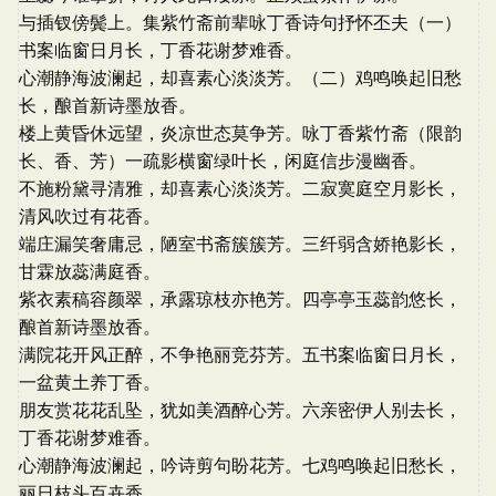
与插钗傍鬓上。集紫竹斋前辈咏丁香诗句抒怀丕夫（一）
书案临窗日月长，丁香花谢梦难香。
心潮静海波澜起，却喜素心淡淡芳。（二）鸡鸣唤起旧愁
长，酿首新诗墨放香。
楼上黄昏休远望，炎凉世态莫争芳。咏丁香紫竹斋（限韵
长、香、芳）一疏影横窗绿叶长，闲庭信步漫幽香。
不施粉黛寻清雅，却喜素心淡淡芳。二寂寞庭空月影长，
清风吹过有花香。
端庄漏笑奢庸忌，陋室书斋簇簇芳。三纤弱含娇艳影长，
甘霖放蕊满庭香。
紫衣素稿容颜翠，承露琼枝亦艳芳。四亭亭玉蕊韵悠长，
酿首新诗墨放香。
满院花开风正醉，不争艳丽竞芬芳。五书案临窗日月长，
一盆黄土养丁香。
朋友赏花花乱坠，犹如美酒醉心芳。六亲密伊人别去长，
丁香花谢梦难香。
心潮静海波澜起，吟诗剪句盼花芳。七鸡鸣唤起旧愁长，
丽日枝头百卉香。