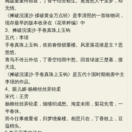
梅蕊重重何俗甚，丁香千结苦粗生。熏透愁人千里梦，却
无情。
《摊破浣溪沙·揉破黄金万点轻》是李清照的一首咏物词，
现存最早的版本收录在《花草粹编》中
3、摊破浣溪沙·手卷真珠上玉钩
五代：李璟
手卷真珠上玉钩，依前春恨锁重楼。风里落花谁是主？思
悠悠。
青鸟不传云外信，丁香空结雨中愁。回首绿波三楚暮，接
天流。
《摊破浣溪沙·手卷真珠上玉钩》是五代十国时期南唐中主
李璟的作品。
4、眼儿媚·杨柳丝丝弄轻柔
宋代：王雱
杨柳丝丝弄轻柔，烟缕织成愁。海棠未雨，梨花先雪，一
半春休。
而今往事难重省，归梦绕秦楼。相思只在，丁香枝上，豆
蔻梢头。