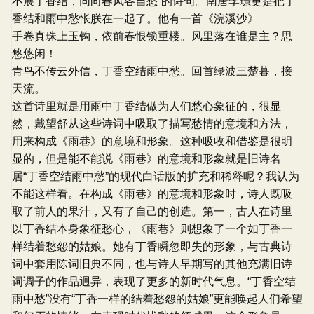
不展丁香结，同向春风各自愁”的诗句。南唐李璟更是把丁
香结和雨中愁怅朕在一起了。他有一首《浣溪沙》
手卷真珠上玉钩，依前春恨锁重楼。风里落在谁是主？思
悠悠闲！
青鸟不传云外信，丁香空结雨中愁。回首绿波三楚暮，接
天流。
这首诗里就是用雨中丁香结做为人们愁心象征的，很显
然，戴望舒从这些诗词中吸取了描写愁情的意境和方法，
用来构成《雨巷》的意境和形象。这种吸收和借鉴是很明
显的，但是能不能说《雨巷》的意境和形象就是旧诗名
居“丁香空结雨中愁”的现代白话版的扩充和稀释呢？我认为
不能这样看。在构成《雨巷》的意境和形象时，诗人既吸
取了前人的果汁，又有了自己的创造。第一，古人在诗里
以丁香结本身象征愁心，《雨巷》则想象了一个如丁香一
样结着愁怨的姑娘。她有丁香瞬忽即失的形象，与古典诗
词中套用陈词旧典不同，也与诗人早期写的其他充满旧诗
词调子的作品迥异，表现了更多的新时代气息。“丁香空结
雨中愁”没有“丁香一样的结着愁怨的姑娘”更能唤起人们希望