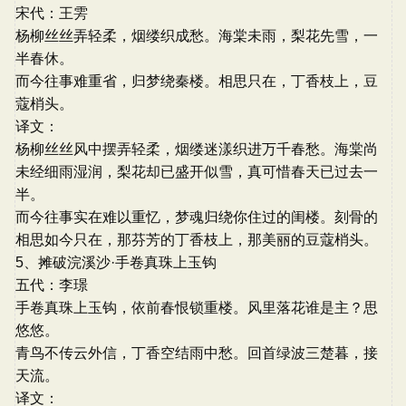
宋代：王雱
杨柳丝丝弄轻柔，烟缕织成愁。海棠未雨，梨花先雪，一
半春休。
而今往事难重省，归梦绕秦楼。相思只在，丁香枝上，豆
蔻梢头。
译文：
杨柳丝丝风中摆弄轻柔，烟缕迷漾织进万千春愁。海棠尚
未经细雨湿润，梨花却已盛开似雪，真可惜春天已过去一
半。
而今往事实在难以重忆，梦魂归绕你住过的闺楼。刻骨的
相思如今只在，那芬芳的丁香枝上，那美丽的豆蔻梢头。
5、摊破浣溪沙·手卷真珠上玉钩
五代：李璟
手卷真珠上玉钩，依前春恨锁重楼。风里落花谁是主？思
悠悠。
青鸟不传云外信，丁香空结雨中愁。回首绿波三楚暮，接
天流。
译文：