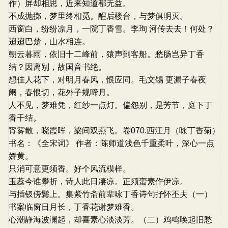
作）屏却相思，近来知道都无益。
不成抛掷，梦里终相觅。醒后楼台，与梦俱明灭。
西窗白，纷纷凉月，一院丁香雪。李珣 河传去去！何处？
迢迢巴楚，山水相连。
朝云暮雨，依旧十二峰前，猿声到客船。愁肠岂异丁香
结？因离别，故国音书绝。
想佳人花下，对明月春风，恨应同。毛文锡 更漏子春夜
阑，春恨切，花外子规啼月。
人不见，梦难凭，红纱一点灯。偏怨别，是芳节，庭下丁
香千结。
宵雾散，晓霞晖，梁间双燕飞。卷070.西江月（咏丁香菊）
书名：《全宋词》 作者：陈师道浅色千重柔叶，深心一点
娇黄。
只消可意更须香。好个风流模样。
玉蕊今谁攀折，诗人此日凄凉。正须蛮素作伊凉。
与插钗傍鬓上。集紫竹斋前辈咏丁香诗句抒怀丕夫（一）
书案临窗日月长，丁香花谢梦难香。
心潮静海波澜起，却喜素心淡淡芳。（二）鸡鸣唤起旧愁