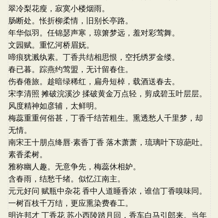
翠冷梨花瘦，寂寞小楼烟雨。
肠断处。怅折柳柔情，旧别长亭路。
年华似羽。任锦瑟声寒，琼箫梦远，羞对彩莺舞。
文园赋。重忆河桥眉妩。
啼痕犹溅纨素。丁香共结相思恨，空托绣罗金缕。
春已暮。踪燕约莺盟，无计留春住。
伤春倦旅。趁暗绿稀红，扁舟短棹，载酒送春去。
宋李清照 摊破浣溪沙 揉破黄金万点轻，剪成碧玉叶层层。
风度精神如彦辅，太鲜明。
梅蕊重重何俗甚，丁香千结苦粗生。熏透愁人千里梦，却
无情。
南宋王十朋点绛唇·素香丁香 落木萧萧，琉璃叶下琼葩吐。
素香柔树。
雅称幽人趣。无意争先，梅蕊休相妒。
含春雨，结愁千绪。似忆江南主。
元元好问 赋瓶中杂花 香中人道睡香浓，谁信丁香嗅味同。
一树百枝千万结，更应熏染费春工。
明许邦才 丁香花 苏小西陵踏月回，香车白马引郎来。当年