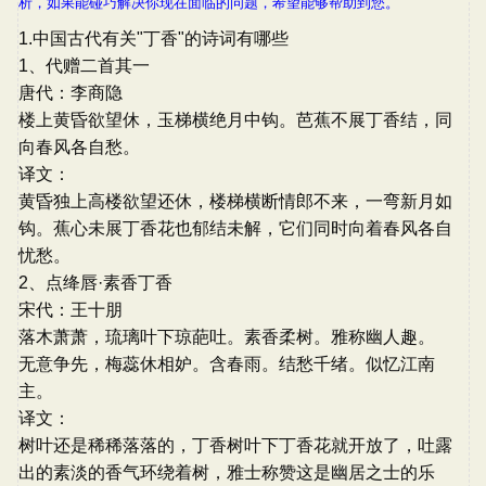
析，如果能碰巧解决你现在面临的问题，希望能够帮助到您。
1.中国古代有关"丁香"的诗词有哪些
1、代赠二首其一
唐代：李商隐
楼上黄昏欲望休，玉梯横绝月中钩。芭蕉不展丁香结，同
向春风各自愁。
译文：
黄昏独上高楼欲望还休，楼梯横断情郎不来，一弯新月如
钩。蕉心未展丁香花也郁结未解，它们同时向着春风各自
忧愁。
2、点绛唇·素香丁香
宋代：王十朋
落木萧萧，琉璃叶下琼葩吐。素香柔树。雅称幽人趣。
无意争先，梅蕊休相妒。含春雨。结愁千绪。似忆江南
主。
译文：
树叶还是稀稀落落的，丁香树叶下丁香花就开放了，吐露
出的素淡的香气环绕着树，雅士称赞这是幽居之士的乐