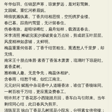
年华似羽。任锦瑟声寒，琼箫梦远，羞对彩莺舞。
文园赋。重忆河桥眉妩。
啼痕犹溅纨素。丁香共结相思恨，空托绣罗金缕。
春已暮。踪燕约莺盟，无计留春住。
伤春倦旅。趁暗绿稀红，扁舟短棹，载酒送春去。
宋李清照 摊破浣溪沙揉破黄金万点轻，剪成碧玉叶层层。
风度精神如彦辅，太鲜明。
梅蕊重重何俗甚，丁香千结苦粗生。熏透愁人千里梦，却
无情。
南宋王十朋点绛唇·素香丁香落木萧萧，琉璃叶下琼葩吐。
素香柔树。
雅称幽人趣。无意争先，梅蕊休相妒。
含春雨，结愁千绪。似忆江南主。
元元好问 赋瓶中杂花香中人道睡香浓，谁信丁香嗅味同。
一树百枝千万结，更应熏染费春工。
明许邦才 丁香花苏小西陵踏月回，香车白马引郎来。当年
剩绾同心结，此日春风为剪开。
清陈至言 咏白丁香花几树瑶花小院东，分明素女傍帘栊；