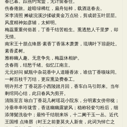
春已暮。踪燕约莺盟，无计留春住。
伤春倦旅。趁暗绿稀红，扁舟短棹，载酒送春去。
宋李清照 摊破浣溪沙揉破黄金万点轻，剪成碧玉叶层层。
风度精神如彦辅，太鲜明。
梅蕊重重何俗甚，丁香千结苦粗生。熏透愁人千里梦，却
无情。
南宋王十朋点绛唇·素香丁香落木萧萧，琉璃叶下琼葩吐。
素香柔树。
雅称幽人趣。无意争先，梅蕊休相妒。
含春雨，结愁千绪。似忆江南主。
元元好问 赋瓶中杂花香中人道睡香浓，谁信丁香嗅味同。
一树百枝千万结，更应熏染费春工。
明许邦才 丁香花苏小西陵踏月回，香车白马引郎来。当年
剩绾同心结，此日春风为剪开。
清陈至言 咏白丁香花几树瑶花小院东，分明素女傍帘栊；
冷垂串串玲珑雪，香送幽幽露簌风；稳称轻奁匀粉后，细
添簿鬓洗妆中；最怜千结朝来坼，十二阑干玉一丛。近代
王国维 点绛唇（时王之前妻莫夫人新丧，此词为悼亡之