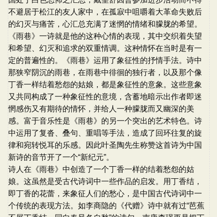
不避居于松江的友人家中，在孤寂中咀嚼着大革命失败后
的幻灭与痛苦，心汇总充满了迷惘的情绪和朦胧的希望。
《雨巷》一诗就是他的这种心情的表现，其中交织着失望
和希望、幻灭和追求的双重情调。这种情怀在当时是有一
定的普遍性的。《雨巷》运用了象征性的抒情手法。诗中
那狭窄阴沉的雨巷，在雨巷中徘徊的独行者，以及那个像
丁香一样结着愁怨的姑娘，都是象征性的意象。这些意象
又共同构成了一种象征性的意境，含蓄地暗示出作者即迷
惘感伤又有期待的情怀，并给人一种朦胧而又幽深的美
感。富于音乐性是《雨巷》的另一个突出的艺术特色。诗
中运用了复沓、叠句、重唱等手法，造成了回环往复的旋
律和宛转悦耳的乐感。因此叶圣陶先生称赞这首诗为中国
新诗的音节开了一个“新纪元”。
诗人在《雨巷》中创造了一个丁香一样的结着愁怨的姑
娘。这虽然是受古代诗词中一些作品的启发。用丁香结，
即丁香的花蕾，来象征人们的愁心，是中国古代诗词中一
个传统的表现方法。如李商隐的《代赠》诗中就有过“芭蕉