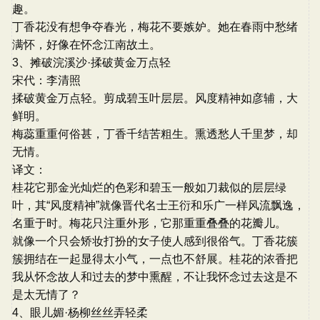
趣。
丁香花没有想争夺春光，梅花不要嫉妒。她在春雨中愁绪
满怀，好像在怀念江南故土。
3、摊破浣溪沙·揉破黄金万点轻
宋代：李清照
揉破黄金万点轻。剪成碧玉叶层层。风度精神如彦辅，大
鲜明。
梅蕊重重何俗甚，丁香千结苦粗生。熏透愁人千里梦，却
无情。
译文：
桂花它那金光灿烂的色彩和碧玉一般如刀裁似的层层绿
叶，其“风度精神”就像晋代名士王衍和乐广一样风流飘逸，
名重于时。梅花只注重外形，它那重重叠叠的花瓣儿。
就像一个只会矫妆打扮的女子使人感到很俗气。丁香花簇
簇拥结在一起显得太小气，一点也不舒展。桂花的浓香把
我从怀念故人和过去的梦中熏醒，不让我怀念过去这是不
是太无情了？
4、眼儿媚·杨柳丝丝弄轻柔