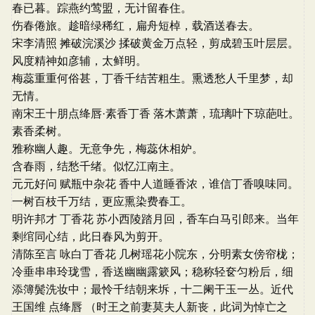
春已暮。踪燕约莺盟，无计留春住。
伤春倦旅。趁暗绿稀红，扁舟短棹，载酒送春去。
宋李清照 摊破浣溪沙 揉破黄金万点轻，剪成碧玉叶层层。
风度精神如彦辅，太鲜明。
梅蕊重重何俗甚，丁香千结苦粗生。熏透愁人千里梦，却
无情。
南宋王十朋点绛唇·素香丁香 落木萧萧，琉璃叶下琼葩吐。
素香柔树。
雅称幽人趣。无意争先，梅蕊休相妒。
含春雨，结愁千绪。似忆江南主。
元元好问 赋瓶中杂花 香中人道睡香浓，谁信丁香嗅味同。
一树百枝千万结，更应熏染费春工。
明许邦才 丁香花 苏小西陵踏月回，香车白马引郎来。当年
剩绾同心结，此日春风为剪开。
清陈至言 咏白丁香花 几树瑶花小院东，分明素女傍帘栊；
冷垂串串玲珑雪，香送幽幽露簌风；稳称轻奁匀粉后，细
添簿鬓洗妆中；最怜千结朝来坼，十二阑干玉一丛。近代
王国维 点绛唇 （时王之前妻莫夫人新丧，此词为悼亡之