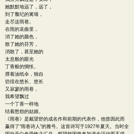
她默默地远了，远了，
到了颓圮的篱墙，
走尽这雨巷。
在雨的哀曲里，
消了她的颜色，
散了她的芬芳，
消散了，甚至她的
太息般的眼光
丁香般的惆怅。
撑着油纸伞，独自
彷徨在悠长、悠长
又寂寥的雨巷，
我希望飘过
一个丁香一样地
结着愁怨的姑娘。
《雨巷》是戴望舒的成名作和前期的代表作，他曾因此而
赢得了“雨巷诗人”的雅号。这首诗写于1927年夏天。当时全
国处于白色恐怖之汇总，戴望舒因曾参加进步活动而不得