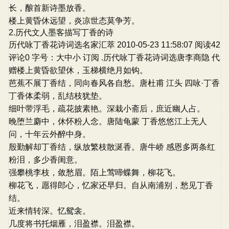
长，酿首新诗墨放香。
楼上黄昏休远望，炎凉世态莫争芳。
2.历代文人墨客描写丁香的诗
历代咏丁香花诗词选名家汇萃 2010-05-23 11:58:07 阅读42
评论0 字号：大中小 订阅 .历代咏丁香花诗词选唐李商隐 代
赠楼上黄昏欲望休，玉梯横绝月如钩。
芭蕉不展丁香结，同向春风各自愁。唐杜甫 江头 四咏·丁香
丁香体柔弱，乱结枝犹垫。
细叶带浮毛，疏花披素艳。深栽小斋后，庶近幽人占。
晚堕兰麝中，休怀粉人念。唐陆龟蒙 丁香悠悠江上无人
问，十年云外醉中身。
殷勤解却丁香结，纵放繁枝散涎香。唐牛峤 感恩多两条红
粉泪，多少香闺意。
强攀桃李枝，敛愁眉。陌上莺啼蝶舞，柳花飞。
柳花飞，愿得郎心，忆家还早归。自从南浦别，愁见丁香
结。
近来情转深。忆鸳衾。
几度将书托烟雁，泪盈襟。泪盈襟。