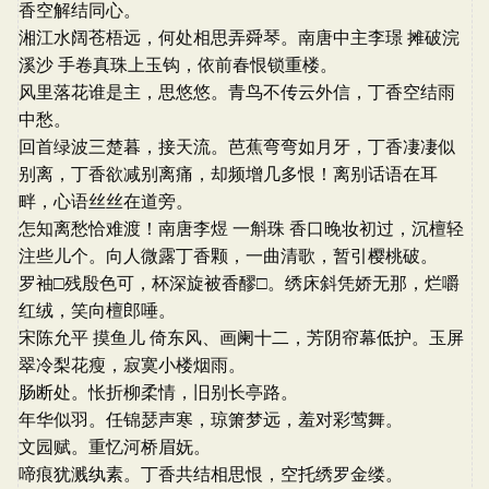
香空解结同心。
湘江水阔苍梧远，何处相思弄舜琴。南唐中主李璟 摊破浣
溪沙 手卷真珠上玉钩，依前春恨锁重楼。
风里落花谁是主，思悠悠。青鸟不传云外信，丁香空结雨
中愁。
回首绿波三楚暮，接天流。芭蕉弯弯如月牙，丁香凄凄似
别离，丁香欲减别离痛，却频增几多恨！离别话语在耳
畔，心语丝丝在道旁。
怎知离愁恰难渡！南唐李煜 一斛珠 香口晚妆初过，沉檀轻
注些儿个。向人微露丁香颗，一曲清歌，暂引樱桃破。
罗袖□残殷色可，杯深旋被香醪□。绣床斜凭娇无那，烂嚼
红绒，笑向檀郎唾。
宋陈允平 摸鱼儿 倚东风、画阑十二，芳阴帘幕低护。玉屏
翠冷梨花瘦，寂寞小楼烟雨。
肠断处。怅折柳柔情，旧别长亭路。
年华似羽。任锦瑟声寒，琼箫梦远，羞对彩莺舞。
文园赋。重忆河桥眉妩。
啼痕犹溅纨素。丁香共结相思恨，空托绣罗金缕。