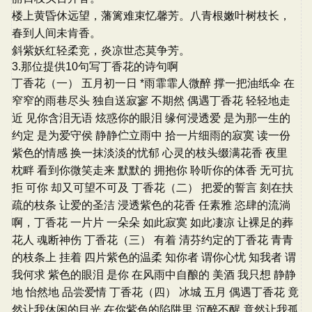
楼上黄昏休远望，藩篱难束忆馨芳。八青根嫩叶树枝长，
春到人间未肯香。
斜紫妖红轻柔竞，炎凉世态莫争芳。
3.那位提供10句写丁香花的诗句啊
丁香花（一） 五月初一日 *雨霏霏人微醉 撑一把油纸伞 在
窄窄的雨巷尽头 独自送寂寥 不期然 偶遇丁香花 轻轻地走
近 见你含泪无语 炫惑你的眼泪 缘何浸透爱 是为那一生的
约定 是为爱守侯 静静伫立雨中 拾一片细雨的寂寞 读一份
紫色的情感 换一抹淡淡的忧郁 心灵的枝头缀满花香 夜里
枕畔 看到你微笑走来 默默的 拥抱你 聆听你的体香 无可抗
拒 可你 却又可望不可及 丁香花（二） 把爱的誓言 刻在扶
疏的枝条 让爱的圣洁 浸透紫色的花香 任素雅 恣肆的流淌
啊，丁香花 一片片 一朵朵 如此寂寞 如此凄凉 让裸足的葬
花人 魂断神伤 丁香花（三） 有着 清芬约定的丁香花 青青
的枝条上 挂着 四片紫色的温柔 知你者 谓你心忧 知我者 谓
我何求 紫色的眼泪 是你 在风雨中自酿的 美酒 我只想 静静
地 怡然地 品尝爱情 丁香花（四） 冰城 五月 偶遇丁香花 竟
然让我休闲的目光 在你紫色的陷阱里 沉醉不醒 竟然让我孤