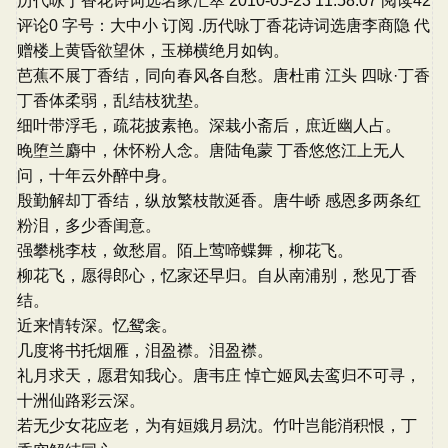
历代咏丁香花诗词选名家汇萃 2010-05-23 11:58:07 阅读42
评论0 字号：大中小 订阅 .历代咏丁香花诗词选唐李商隐 代
赠楼上黄昏欲望休，玉梯横绝月如钩。
芭蕉不展丁香结，同向春风各自愁。唐杜甫 江头 四咏·丁香
丁香体柔弱，乱结枝犹垫。
细叶带浮毛，疏花披素艳。深栽小斋后，庶近幽人占。
晚堕兰麝中，休怀粉人念。唐陆龟蒙 丁香悠悠江上无人
问，十年云外醉中身。
殷勤解却丁香结，纵放繁枝散涎香。唐牛峤 感恩多两条红
粉泪，多少香闺意。
强攀桃李枝，敛愁眉。陌上莺啼蝶舞，柳花飞。
柳花飞，愿得郎心，忆家还早归。自从南浦别，愁见丁香
结。
近来情转深。忆鸳衾。
几度将书托烟雁，泪盈襟。泪盈襟。
礼月求天，愿君知我心。唐韦庄 悼亡姬凤去鸾归不可寻，
十洲仙路彩云深。
若无少女花应老，为有姮娥月易沈。竹叶岂能消积恨，丁