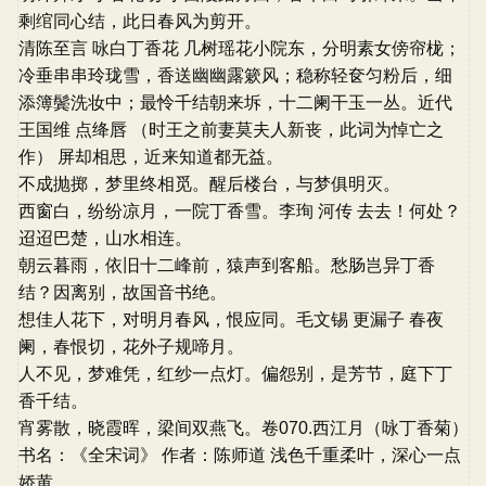
剩绾同心结，此日春风为剪开。
清陈至言 咏白丁香花 几树瑶花小院东，分明素女傍帘栊；
冷垂串串玲珑雪，香送幽幽露簌风；稳称轻奁匀粉后，细
添簿鬓洗妆中；最怜千结朝来坼，十二阑干玉一丛。近代
王国维 点绛唇 （时王之前妻莫夫人新丧，此词为悼亡之
作） 屏却相思，近来知道都无益。
不成抛掷，梦里终相觅。醒后楼台，与梦俱明灭。
西窗白，纷纷凉月，一院丁香雪。李珣 河传 去去！何处？
迢迢巴楚，山水相连。
朝云暮雨，依旧十二峰前，猿声到客船。愁肠岂异丁香
结？因离别，故国音书绝。
想佳人花下，对明月春风，恨应同。毛文锡 更漏子 春夜
阑，春恨切，花外子规啼月。
人不见，梦难凭，红纱一点灯。偏怨别，是芳节，庭下丁
香千结。
宵雾散，晓霞晖，梁间双燕飞。卷070.西江月（咏丁香菊）
书名：《全宋词》 作者：陈师道 浅色千重柔叶，深心一点
娇黄。