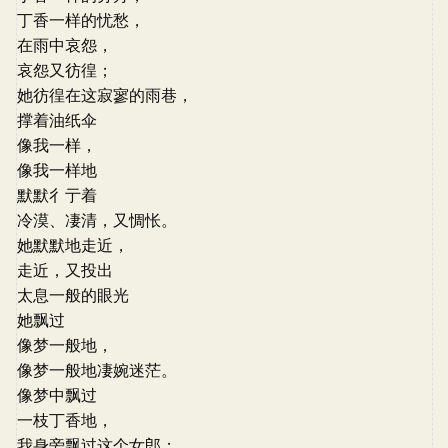
丁香一样的忧愁，
在雨中哀怨，
哀怨又彷徨；
她彷徨在这寂寥的雨巷，
撑着油纸伞
像我一样，
像我一样地
默默彳亍着
冷漠、凄清，又惆怅。
她默默地走近，
走近，又投出
太息一般的眼光
她飘过
像梦一般地，
像梦一般地凄婉迷茫。
像梦中飘过
一枝丁香地，
我身旁飘过这个女郎；