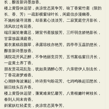
长，酿首新诗墨放香。
楼上黄昏休远望，炎凉世态莫争芳。咏丁香紫竹斋（限韵
长、香、芳）一疏影横窗绿叶长，闲庭信步漫幽香。
不施粉黛寻清雅，却喜素心淡淡芳。二寂寞庭空月影长，
清风吹过有花香。
端庄漏笑奢庸忌，陋室书斋簇簇芳。三纤弱含娇艳影长，
甘霖放蕊满庭香。
紫衣素稿容颜翠，承露琼枝亦艳芳。四亭亭玉蕊韵悠长，
酿首新诗墨放香。
满院花开风正醉，不争艳丽竞芬芳。五书案临窗日月长，
一盆黄土养丁香。
朋友赏花花乱坠，犹如美酒醉心芳。六亲密伊人别去长，
丁香花谢梦难香。
心潮静海波澜起，吟诗剪句盼花芳。七鸡鸣唤起旧愁长，
丽日枝头百卉香。
楼上黄昏休远望，藩篱难束忆馨芳。八青根嫩叶树枝长，
春到人间未肯香。
斜紫妖红轻柔竞，炎凉世态莫争芳。