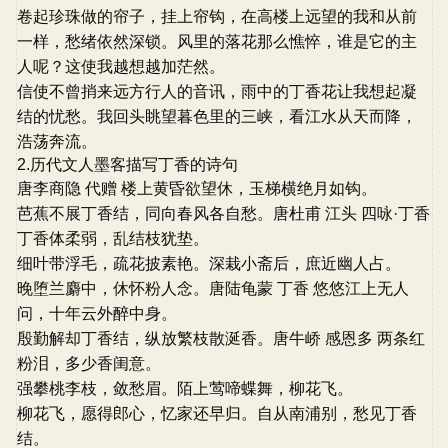
卷起珍珠做的帘子，挂上帘钩，在高楼上远望的我和从前
一样，愁绪依然深锁。风里的落花那么憔悴，谁是它的主
人呢？这使我越想越加茫然。
信使不曾捎来远方行人的音讯，雨中的丁香花让我想起凝
结的忧愁。我回头眺望暮色里的三峡，看江水从天而降，
浩荡奔流。
2.历代文人墨客描写丁香的诗句
唐李商隐 代赠 楼上黄昏欲望休，玉梯横绝月如钩。
芭蕉不展丁香结，同向春风各自愁。唐杜甫 江头 四咏·丁香
丁香体柔弱，乱结枝犹垫。
细叶带浮毛，疏花披素艳。深栽小斋后，庶近幽人占。
晚堕兰麝中，休怀粉人念。唐陆龟蒙 丁香 悠悠江上无人
问，十年云外醉中身。
殷勤解却丁香结，纵放繁枝散涎香。唐牛峤 感恩多 两条红
粉泪，多少香闺意。
强攀桃李枝，敛愁眉。陌上莺啼蝶舞，柳花飞。
柳花飞，愿得郎心，忆家还早归。自从南浦别，愁见丁香
结。