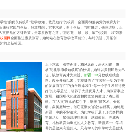
学性”的优良传统和“勤学致知，敦品励行”的校训，全面贯彻落实党的教育方针，
新课程实践与创新，解放思想，实事求是，勇于创新，与时俱进，锐意进取，正
贯彻党的方针政策，走素质教育之路，谨记“勤、毅、诚、敏”的校训，以“强素
校园网
全面推进素质教育，始终站在教育教学改革前沿，与时俱进，开拓创
型”的全新校园。
上下求索，艰苦创业，栉风沐雨，薪火相传，秉
承“明礼崇德求知求真”的校训，始终以振新民族为己
任，以教育英才为宗旨。
新疆一中
分数线成绩查
询。改革开放以来，学校凝炼了“学校的一切为学生
的发展而存在”的办学理念和“让每一个学生发展得更
好”的办学思想，培养了大批优秀人才，为教育事业
发展、祖国现代化建设和民族复兴做出了杰出贡
献。在“人文”理念的指引下，培养 “懂艺术、会运
动，象英挺绅士，似窈窕淑女”的社会精英，始终是
新疆一中的不懈追求。为此学校开展了形式多样的
主题活动，加强以理想教育、感恩教育、养成教
育、礼貌教育为重点的人文教育。新疆第一中学培
养的是健康高雅的人。只有学习的中学时光是黯淡