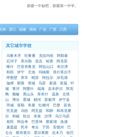
新疆一中贴吧，新疆第一中学。
吉林
浙江
福建
湖南
广东
广西
江西
其它城市学校
乌鲁木齐
吐鲁番
克拉玛依
阿勒泰
石河子
库尔勒
昌吉
哈密
阿克苏
喀什
巴音布鲁克
阿拉山口
布尔津
和田
伊宁
天池
玛纳斯
塔什库尔干
呼图壁
库车
昭苏
阿拉尔
淖毛湖
伽师
鄯善
塔城
乌苏
新源
富蕴
叶
城
青河
阿图什
福海
吉木萨尔
阿克
陶
额敏
黑山头
库米什
温泉
北塔
山
博乐
霍城
精河
莫索湾
伊宁县
拜城
策勒
阜康
红柳河
巴楚
若羌
托克逊
乌恰
阿瓦提
和静
和布克赛
尔
和硕
轮台
米泉
沙湾
乌兰乌苏
裕民
阿合奇
巴里坤
蔡家湖
洛浦
麦盖提
民丰
奇台
于田
安德河
巴
仑台
察布查尔
霍尔果斯
吉木乃
哈巴