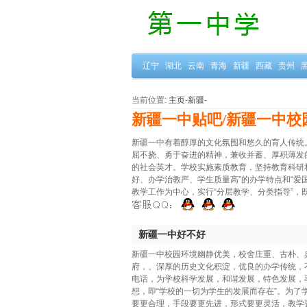
辽宁
湖北
云南
青海
新疆
西藏
贵州
当前位置:
主页
-
新疆
-
新疆一中贴吧/新疆一中校
新疆一中有着醇厚的文化氛围和悠久的育人传统
屈不挠、勇于奋进的精神，兼收并蓄、厚积薄发
的社会英才。学校实施素质教育，坚持教育科研
好、办学治教严、学生质量高”的办学特点和“爱
教学工作为中心，实行“分层教学、分类指导”
新疆一中好不好
新疆一中校园环境幽静优美，校舍庄重、古朴、
府，。深厚的历史文化积淀，优良的办学传统，
电话，为学校科学发展，和谐发展，特色发展，
想，即“学校的一切为学生的发展而存在”。为了
要更合理，手段要更先进，形式要更灵活，教学