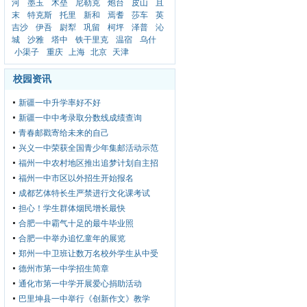
河
墨玉
木垒
尼勒克
炮台
皮山
且
末
特克斯
托里
新和
焉耆
莎车
英
吉沙
伊吾
尉犁
巩留
柯坪
泽普
沁
城
沙雅
塔中
铁干里克
温宿
乌什
小渠子
重庆
上海
北京
天津
校园资讯
新疆一中升学率好不好
新疆一中中考录取分数线成绩查询
青春邮戳寄给未来的自己
兴义一中荣获全国青少年集邮活动示范
福州一中农村地区推出追梦计划自主招
福州一中市区以外招生开始报名
成都艺体特长生严禁进行文化课考试
担心！学生群体烟民增长最快
合肥一中霸气十足的最牛毕业照
合肥一中举办追忆童年的展览
郑州一中卫班让数万名校外学生从中受
德州市第一中学招生简章
通化市第一中学开展爱心捐助活动
巴里坤县一中举行《创新作文》教学