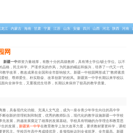
黑龙江
内蒙古
海南
甘肃
宁夏
江苏
山东
安徽
四川
山西
河北
陕西
河南
园网
。
新疆一中
师资力量雄厚，有数十分的高级教师，具有博士学位/硕士学位。以不
的品格，民主科学、严谨求实的作风，为民族的崛起和振兴，培养了一代又一代
和教学改革，教改成果在全国和全市影响较大。新疆一中校园网形成了“教师素质
国爱校、尊师爱生、朴实勤奋、改革创新”的校风。新疆第一中学长期以来学校以
，既面向全体学生，又重视优生培养，长期以来保持了较高的教学质量。
典雅，具备现代化功能、充满人文气息，成为一座令青少年学生向往的高中学
不断创新的管理机制和制度，优秀的教师队伍，现代化的教学设施新疆一中学校
率先发展，跨越发展奠定了雄厚的发展基础。学校具有明确的办学理念和教育思
学生的发展，
新疆第一中学
在教育教学上加大改革力度，要求教材要更科学，课程
要更民主。学校历年高中考成绩优异，多项指标达到全省前茅、全市最高。新疆