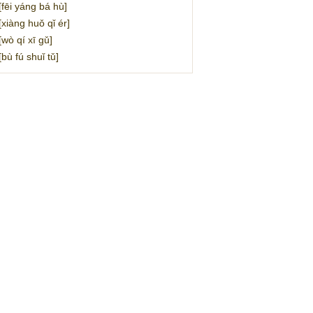
i yáng bá hù]
àng huǒ qǐ ér]
 qí xī gǔ]
 fú shuǐ tǔ]