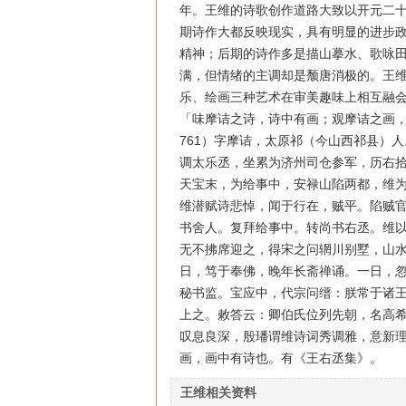
年。王维的诗歌创作道路大致以开元二十
期诗作大都反映现实，具有明显的进步
精神；后期的诗作多是描山摹水、歌咏
满，但情绪的主调却是颓唐消极的。王
乐、绘画三种艺术在审美趣味上相互融
「味摩诘之诗，诗中有画；观摩诘之画，
761）字摩诘，太原祁（今山西祁县）
调太乐丞，坐累为济州司仓参军，历右
天宝末，为给事中，安禄山陷两都，维
维潜赋诗悲悼，闻于行在，贼平。陷贼
书舍人。复拜给事中。转尚书右丞。维
无不拂席迎之，得宋之问辋川别墅，山
日，笃于奉佛，晚年长斋禅诵。一日，
秘书监。宝应中，代宗问缙：朕常于诸
上之。敕答云：卿伯氏位列先朝，名高
叹息良深，殷璠谓维诗词秀调雅，意新
画，画中有诗也。有《王右丞集》。
王维相关资料