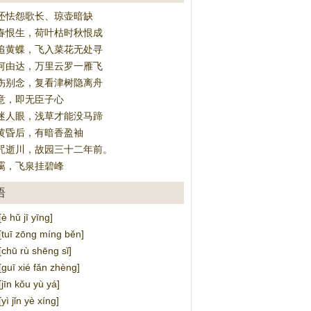
还怯怨歌长、琼壶暗缺
春恨生，荷叶枯时秋恨成
追黄蝶，飞入菜花无处寻
何由达，万里云罗一雁飞
伤别念，复看津树隐离舟
意，即无臣子心
迷人眼，浅草才能没马蹄
黄昏后，有暗香盈袖
咒逝川，故园三十二年前。
霭，飞泉挂碧峰
语
hǔ jī yīng]
ī zōng míng běn]
ū rù shēng sǐ]
ī xié fǎn zhèng]
n kǒu yù yá]
 jǐn yè xíng]