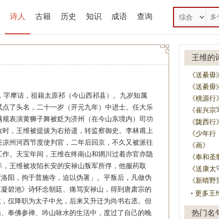
诗人
古籍
历史
知识
成语
查询
王维的
《送綦毋潜
《送綦毋
），字摩诘，祖籍太原祁（今山西祁县）。九岁知属
《桃源行
试点了头名，二十一岁（开元九年）中进士。任大乐
《崔兴宗
越规表演黄狮子舞被贬为济州（在今山东境内）司功
《陇西行
政时，王维被提拔为右拾遗，转监察御史。李林甫上
《少年行
任凉州河西节度使判官，二年后回京，不久又被派往
《画》
工作。天宝年间，王维在终南山和辋川过着亦官亦隐
《奉和圣
年，王维被攻陷长安的安禄山叛军所俘，他服药取
《送康太
置洛阳，拘于普施寺，迫以伪署」。平叛后，凡做伪
《新晴野
《凝碧池》诗怀念朝廷、痛骂安禄山，得到唐肃宗的
更多王
救，仅降职为太子中允，后来又升迁为尚书右丞。但
隐、奉佛参禅、吟山咏水的生活中，度过了自己的晚
热门名