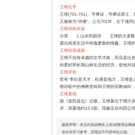
王维生平
王维(701-761)，字摩诘，号摩诘居
又被称为“诗佛”。公元701年，生于蒲州(
王维诗歌评述
分类 1.山水田园诗 王维的大多数
露出闲居生活中闲逸萧散的情趣。王维
王维绘画成就
王维不但有卓越的文学才能，而且是出
的爱好和长期山林生活的经历，使他对
王维评价
世有“李白是天才，杜甫是地才，王维是
维诗歌中的佛教意味和王维的宗教倾向
王维墓地
据《蓝田县志》记载，王维墓位于辋川乡
岸，原墓地约13.3亩。现被压在向阳公
版权声明：本文内容由网友上传(或整理自网
布仅供学习参考，其观点不代表本站立场。