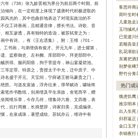
六年（738）张九龄罢相为界分为前后两个时期。前
客思吟商
政治倾向，在一定程度上体现了盛唐时代积极进取的
荷叶生时
田园风光的，其中也曲折地表达了对现实政治的不
儿童急走
维不仅工诗善画，且精通音律，擅长书法。诗歌、音
玉珰缄札
会、相互渗透，具有独特的造诣，被苏轼誉之为：
已觉逝川
画中有诗。」有《王右丞集》。附：王维（701－
若顺吾皇
人。工书画，与弟缙俱有俊才。开元九年，进士擢第，
乱花渐欲
拾遗、监察御史、左补阙、库部郎中。拜吏部郎中。
东篱把酒
为贼所得。服药阳瘖，拘于菩提寺，禄山宴凝碧池。
别梦依稀
官三等定罪。特原之，责授太子中允，迁中庶子、中
野竹分青
以诗名盛于开元、天宝间，宁薛诸王驸马豪贵之门，
水绝胜。与道友裴迪，浮舟往来，弹琴赋诗，啸咏终
热门成
忽索笔作书数纸，别弟缙及平生亲故，舍笔而卒，赠
饿虎饥鹰 [è 
王坐闻维乐章，今存几何，缙集诗六卷、文四卷，表
推宗明本 [tu
希代，抗行周雅，长揖楚辞，诗家归美，克成编录。
出入生死 [ch
理惬，在泉成珠，著壁成绘。苏轼亦云，维诗中有
归邪返正 [gu
金口玉牙 [jī
衣锦夜行 [yì