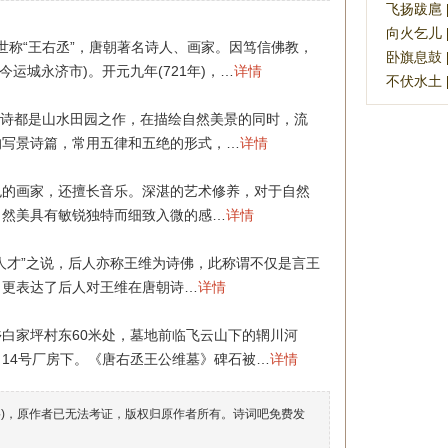
飞扬跋扈 [fē
向火乞儿 [xi
士，世称“王右丞”，唐朝著名诗人、画家。因笃信佛教，
卧旗息鼓 [wò
今运城永济市)。开元九年(721年)，…
详情
不伏水土 [bù
诗都是山水田园之作，在描绘自然美景的同时，流
的写景诗篇，常用五律和五绝的形式，…
详情
色的画家，还擅长音乐。深湛的艺术修养，对于自然
自然美具有敏锐独特而细致入微的感…
详情
人才”之说，后人亦称王维为诗佛，此称谓不仅是言王
，更表达了后人对王维在唐朝诗…
详情
白家坪村东60米处，墓地前临飞云山下的辋川河
司14号厂房下。《唐右丞王公维墓》碑石被…
详情
络)，原作者已无法考证，版权归原作者所有。诗词吧免费发