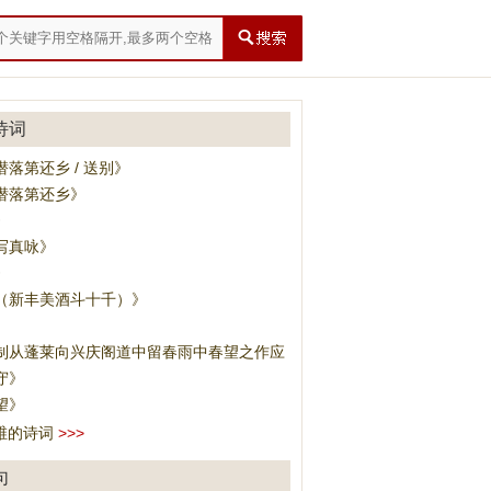
诗词
落第还乡 / 送别》
潜落第还乡》
》
写真咏》
》
（新丰美酒斗十千）》
制从蓬莱向兴庆阁道中留春雨中春望之作应制》
守》
望》
维的诗词
>>>
句