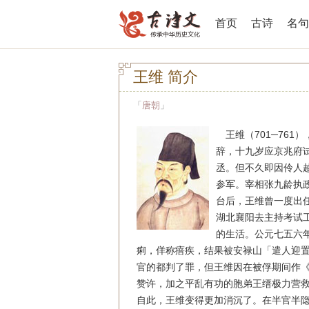
首页
古诗
名句
王维 简介
「
唐朝
」
王维（701─761
辞，十九岁应京兆府
丞。但不久即因伶人
参军。宰相张九龄执
台后，王维曾一度出
湖北襄阳去主持考试
的生活。公元七五六
痢，佯称瘖疾，结果被安禄山「遣人迎
官的都判了罪，但王维因在被俘期间作
赞许，加之平乱有功的胞弟王缙极力营
自此，王维变得更加消沉了。在半官半