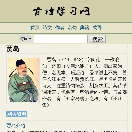
首页
诗文
作者
名句
典籍
成语
贾岛
贾岛（779～843）字阆仙，一作浪
仙，范阳（今河北涿县）人。初出家为
僧，名无本。后还俗，屡举进士不第。曾
任长江主簿，人称贾长江。是著名的苦吟
诗人。注重诗句锤炼，刻意求工。其诗情
调凄苦，也偶有一些清新的小诗。与孟郊
齐名，有「郊寒岛瘦」之称。有《长江
集》。
相关资料
贾岛介绍