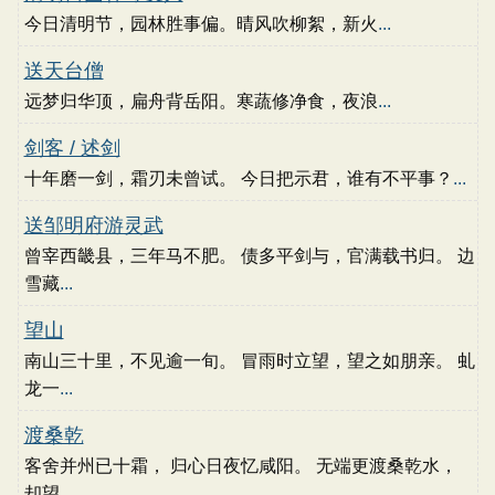
今日清明节，园林胜事偏。晴风吹柳絮，新火
...
送天台僧
远梦归华顶，扁舟背岳阳。寒蔬修净食，夜浪
...
剑客 / 述剑
十年磨一剑，霜刃未曾试。 今日把示君，谁有不平事？
...
送邹明府游灵武
曾宰西畿县，三年马不肥。 债多平剑与，官满载书归。 边
雪藏
...
望山
南山三十里，不见逾一旬。 冒雨时立望，望之如朋亲。 虬
龙一
...
渡桑乾
客舍并州已十霜， 归心日夜忆咸阳。 无端更渡桑乾水，
却望
...