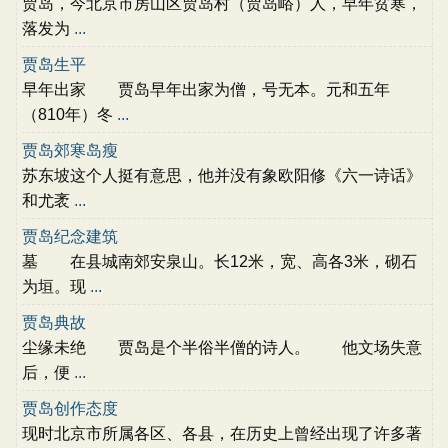
贾岛，今北京市房山区贾岛村（贾岛峪）人，早年贫寒，
落发为
...
贾岛生平
早年出家 贾岛早年出家为僧，号无本。元和五年
（810年）冬
...
贾岛郊寒岛瘦
苏东坡这个人挺有意思，他并没有象欧阳修《六一诗话》
和尤袤
...
贾岛纪念建筑
墓 在县城南郊安泉山。长12米，宽、高各3米，砌石
为垣。现
...
贾岛典故
尘缘未绝 贾岛是个半俗半僧的诗人。 他文场失意
后，便
...
贾岛创作态度
现时北京市所属各区、各县，在历史上曾经出现了许多著