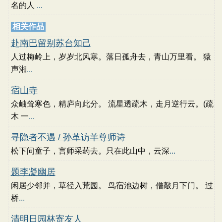
名的人
...
相关作品
赴南巴留别苏台知己
人过梅岭上，岁岁北风寒。落日孤舟去，青山万里看。 猿
声湘
...
宿山寺
众岫耸寒色，精庐向此分。 流星透疏木，走月逆行云。(疏
木 一
...
寻隐者不遇 / 孙革访羊尊师诗
松下问童子，言师采药去。只在此山中，云深
...
题李凝幽居
闲居少邻并，草径入荒园。 鸟宿池边树，僧敲月下门。 过
桥
...
清明日园林寄友人