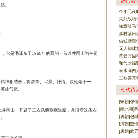
热门名
歌还。
今年元夜
夫死战场
知章骑马
。
孤村落日
借钱塘潮
无人知此
》，它是毛泽东于1965年的写的一首以井冈山为主题
黄云万里
和气吹绿
春水满四
工欲善其
践精神相结合，将叙事、写景、抒情、议论熔于一
的英雄气概。
朝代诗
[宋朝]张
[南北朝]
部队上井冈山，开辟了工农武装割据道路，并沿着这条农
[唐朝]包
利。
[清朝]查
[唐朝]武