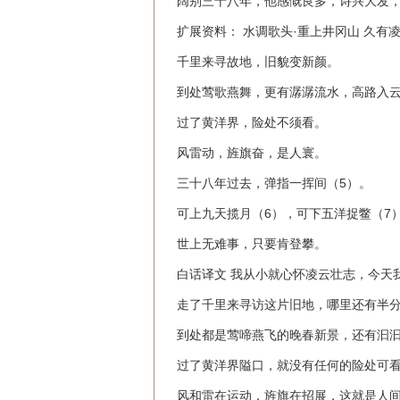
阔别三十八年，他感慨良多，诗兴大发
扩展资料： 水调歌头·重上井冈山 久有
千里来寻故地，旧貌变新颜。
到处莺歌燕舞，更有潺潺流水，高路入
过了黄洋界，险处不须看。
风雷动，旌旗奋，是人寰。
三十八年过去，弹指一挥间（5）。
可上九天揽月（6），可下五洋捉鳖（7
世上无难事，只要肯登攀。
白话译文 我从小就心怀凌云壮志，今天
走了千里来寻访这片旧地，哪里还有半
到处都是莺啼燕飞的晚春新景，还有汩
过了黄洋界隘口，就没有任何的险处可
风和雷在运动，旌旗在招展，这就是人