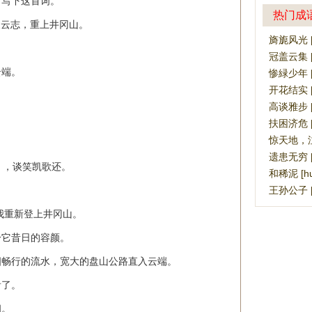
，写下这首词。
热门成
凌云志，重上井冈山。
旖旎风光 [yǐ
冠盖云集 [gu
云端。
惨緑少年 [cǎ
开花结实 [kā
高谈雅步 [gā
扶困济危 [fú
惊天地，泣鬼神 
遗患无穷 [yí
），谈笑凯歌还。
和稀泥 [huò
王孙公子 [w
我重新登上井冈山。
分它昔日的容颜。
汩畅行的流水，宽大的盘山公路直入云端。
看了。
间。