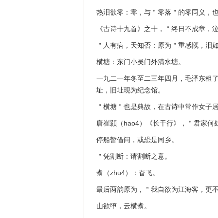
热泪欲零：零，与＂零落＂的零同义，
《古诗十九首》之十，＂终日不成章，
＂人有病，天知否：原为＂重感慨，泪
横塘：东门小吴门外清水塘。
一九二一年冬至二三年四月，毛泽东租
址，旧址现为纪念馆。
＂横塘＂也是典故，在古诗中常作女子
唐崔颢（hao4）《长干行》，＂君家何
停船暂借问，或恐是同乡。
＂凭割断：请割断之意。
翥（zhu4）：奋飞。
最后两韵原为，＂我自欲为江海客，更
山欲堕，云横翥。