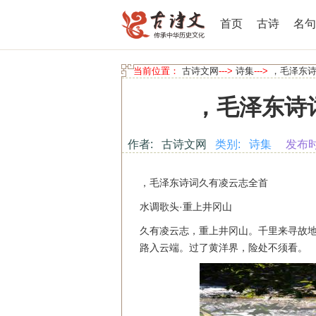
首页
古诗
名句
当前位置：
古诗文网
--->
诗集
--->
，毛泽东
，毛泽东诗
作者: 古诗文网
类别: 诗集
发布时间:
，毛泽东诗词久有凌云志全首
水调歌头·重上井冈山
久有凌云志，重上井冈山。千里来寻故
路入云端。过了黄洋界，险处不须看。