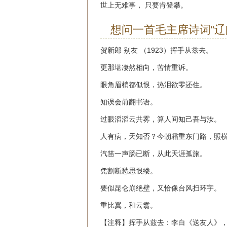
世上无难事， 只要肯登攀。
想问一首毛主席诗词“辽
贺新郎 别友 （1923）挥手从兹去。
更那堪凄然相向，苦情重诉。
眼角眉梢都似恨，热泪欲零还住。
知误会前翻书语。
过眼滔滔云共雾，算人间知己吾与汝。
人有病，天知否？今朝霜重东门路，照
汽笛一声肠已断，从此天涯孤旅。
凭割断愁思恨缕。
要似昆仑崩绝壁，又恰像台风扫环宇。
重比翼，和云翥。
【注释】挥手从兹去：李白《送友人》