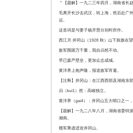
＂【题解】一九二三年四月，湖南省长
毛离开长沙去武汉，转上海，然后赴广
运。
这首词是与妻子杨开慧分别时所作。
西江月.井冈山（1928 秋）山下旌旗在
敌军围困万千重，我自岿然不动。
早已森严壁垒，更加众志成城。
黄洋界上炮声隆，报道敌军宵遁。
【注释】井冈山：在江西西部及湖南东
岿（kui1）然：高峻独立。
黄洋界（gai4）：井冈山五大哨口之
【题解】一九二八年八月，湖南省委特
湘南。
赣军乘虚进攻井冈山。