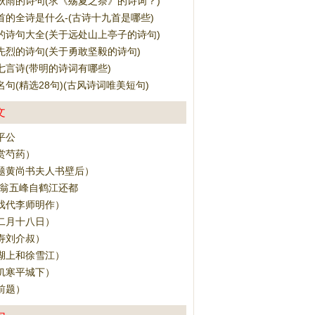
秋雨的诗句(求《殇夏之祭》的诗词？)
首的全诗是什么-(古诗十九首是哪些)
的诗句大全(关于远处山上亭子的诗句)
先烈的诗句(关于勇敢坚毅的诗句)
七言诗(带明的诗词有哪些)
句(精选28句)(古风诗词唯美短句)
文
平公
赏芍药）
题黄尚书夫人书壁后）
送翁五峰自鹤江还都
戏代李师明作）
二月十八日）
寿刘介叔）
湖上和徐雪江）
饥寒平城下）
前题）