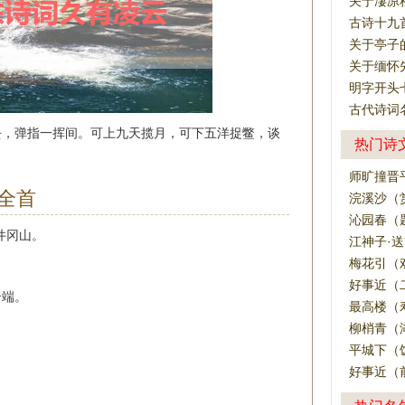
关于凄凉
古诗十九
关于亭子
关于缅怀
明字开头
古代诗词名
去，弹指一挥间。可上九天揽月，可下五洋捉鳖，谈
热门诗
师旷撞晋
全首
浣溪沙（
沁园春（
井冈山。
江神子·
梅花引（
好事近（
云端。
最高楼（
柳梢青（
平城下（
好事近（