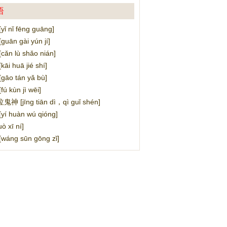
语
 nǐ fēng guāng]
ān gài yún jí]
n lù shǎo nián]
i huā jié shí]
o tán yǎ bù]
 kùn jì wēi]
[jīng tiān dì，qì guǐ shén]
 huàn wú qióng]
 xī ní]
áng sūn gōng zǐ]