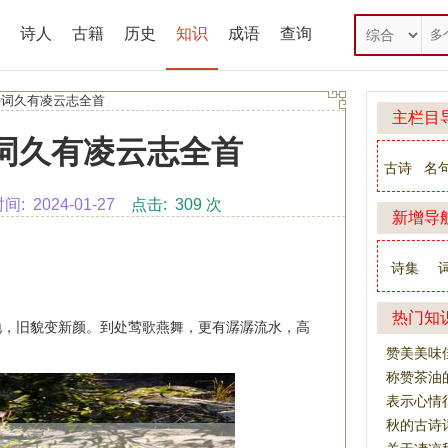
诗人
古籍
历史
知识
成语
查询
诗词久有凌云志全首
主栏目
词久有凌云志全首
古诗
名
 2024-01-27
点击: 309 次
新增导
诗集
热门知
地，旧貌变新颜。到处莺歌燕舞，更有潺潺流水，高
赞美美味
称赞茶油
表示心情
秋的古诗