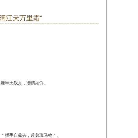
阔江天万里霜”
横塘半天残月，凄清如许。
，＂挥手自兹去，萧萧班马鸣＂。