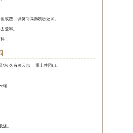
。
捉鱼或鳖，谈笑间高奏凯歌还师。
心去登攀。
...
词
/泽/东 久有凌云志， 重上井冈山。
云端。
歌还。