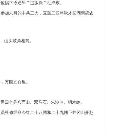
赵恒惕下令通缉＂过激派＂毛泽东。
州参加六月的中共三大，直至二四年秋才回湖南搞农
望，山头鼓角相闻。
部，方圆五百里。
一，另四个是八面山、双马石、朱沙冲、桐木岭。
派员杜修经命令红二十八团和二十九团下井冈山开赴