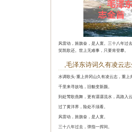
风雷动，旌旗奋，是人寰。三十八年过
笑凯歌还。世上无难事，只要肯登攀。
,毛泽东诗词久有凌云志
水调歌头·重上井冈山久有凌云志，重上
千里来寻故地，旧貌变新颜。
到处莺歌燕舞，更有潺潺流水，高路入
过了黄洋界，险处不须看。
风雷动，旌旗奋，是人寰。
三十八年过去，弹指一挥间。