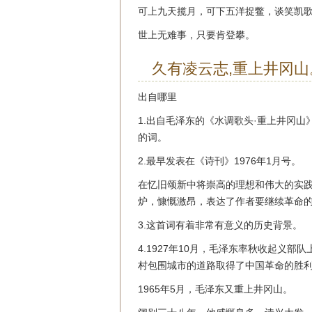
可上九天揽月，可下五洋捉鳖，谈笑凯
世上无难事，只要肯登攀。
久有凌云志,重上井冈山
出自哪里
1.出自毛泽东的《水调歌头·重上井冈山
的词。
2.最早发表在《诗刊》1976年1月号。
在忆旧颂新中将崇高的理想和伟大的实
炉，慷慨激昂，表达了作者要继续革命
3.这首词有着非常有意义的历史背景。
4.1927年10月，毛泽东率秋收起义
村包围城市的道路取得了中国革命的胜
1965年5月，毛泽东又重上井冈山。