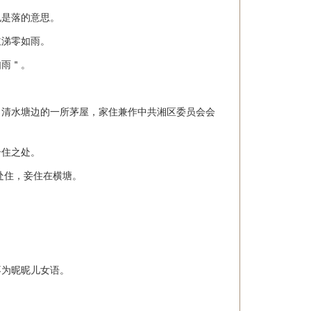
也是落的意思。
泣涕零如雨。
如雨＂。
了清水塘边的一所茅屋，家住兼作中共湘区委员会会
居住之处。
处住，妾住在横塘。
不为昵昵儿女语。