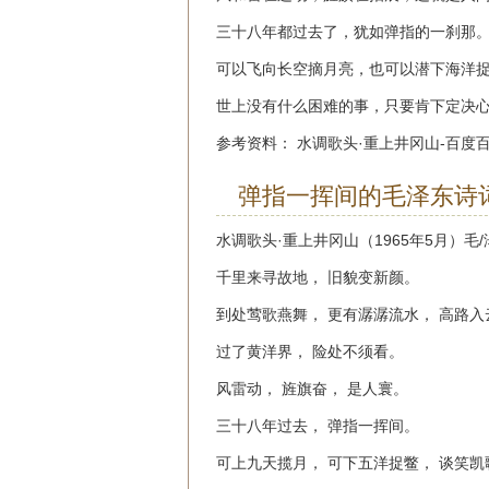
三十八年都过去了，犹如弹指的一刹那
可以飞向长空摘月亮，也可以潜下海洋
世上没有什么困难的事，只要肯下定决
参考资料： 水调歌头·重上井冈山-百度百科 
弹指一挥间的毛泽东诗
水调歌头·重上井冈山（1965年5月）毛
千里来寻故地， 旧貌变新颜。
到处莺歌燕舞， 更有潺潺流水， 高路入
过了黄洋界， 险处不须看。
风雷动， 旌旗奋， 是人寰。
三十八年过去， 弹指一挥间。
可上九天揽月， 可下五洋捉鳖， 谈笑凯