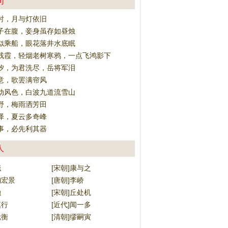
句
时，月与灯依旧
子在腹，妾身虽存如昼烛
似乘船，眼花落井水底眠
残霞，轻烟老树寒鸦，一点飞鸿影下
汐，为君洗尽，岳将军泪
意，歌罢满帘风
动风色，白波九道流雪山
野，梅雨洒芳田
泽，夏云多奇峰
事，必先利其器
人
镃
[宋朝]康与之
陶宏景
[唐朝]李峤
融
[宋朝]丘处机
慎行
[近代]闻一多
元衡
[清朝]缪嗣寅