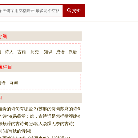
导航
句
诗人
古籍
历史
知识
成语
汉语
航栏目
词语
诗词
识
佳肴的诗句有哪些？(苏麻的诗句苏麻的诗句是什么)
的诗句(易盏堂：瞧，古诗词是怎样赞颂建盏的)
很烦躁的古诗句(形容人烦躁无奈的古诗)
词(描写秋的诗词)