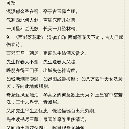
可招。
漠漠郁金香在臂，亭亭古玉佩当腰。
气寒西北何人剑，声满东南几处箫。
一川星斗烂无数，长天一月坠林梢。
9、《西郊落花歌》 清·龚自珍 西郊落花天下奇，古人但赋
伤春诗。
西郊车马一朝尽，定庵先生沽酒来赏之。
先生探春人不觉，先生送春人又嗤。
呼朋亦得三四子，出城失色神皆痴。
如钱塘潮夜澎湃，如昆阳战晨披靡； 如八万四千天女洗脸
罢，齐向此地倾胭脂。
奇龙怪凤爱漂泊，琴高之鲤何反欲上天为？ 玉皇宫中空若
洗，三十六界无一青蛾眉。
又如先生平生之忧患，恍惚怪诞百出无穷期。
先生读书尽三藏，最喜维摩卷里多清词。
又闻净土落花深四寸，瞑目观赏尤神驰。