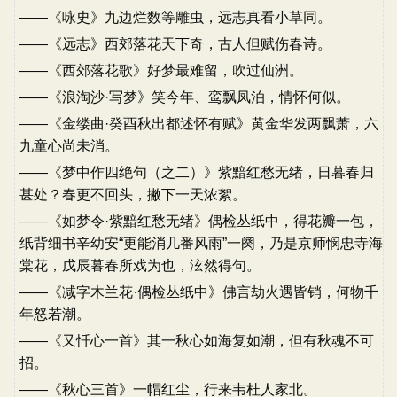
——《咏史》九边烂数等雕虫，远志真看小草同。
——《远志》西郊落花天下奇，古人但赋伤春诗。
——《西郊落花歌》好梦最难留，吹过仙洲。
——《浪淘沙·写梦》笑今年、鸾飘凤泊，情怀何似。
——《金缕曲·癸酉秋出都述怀有赋》黄金华发两飘萧，六
九童心尚未消。
——《梦中作四绝句（之二）》紫黯红愁无绪，日暮春归
甚处？春更不回头，撇下一天浓絮。
——《如梦令·紫黯红愁无绪》偶检丛纸中，得花瓣一包，
纸背细书辛幼安“更能消几番风雨”一阕，乃是京师悯忠寺海
棠花，戊辰暮春所戏为也，泫然得句。
——《减字木兰花·偶检丛纸中》佛言劫火遇皆销，何物千
年怒若潮。
——《又忏心一首》其一秋心如海复如潮，但有秋魂不可
招。
——《秋心三首》一帽红尘，行来韦杜人家北。