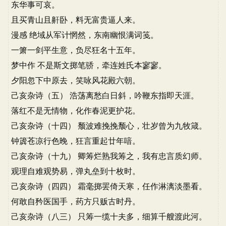
东华事可哀。
且买青山且鼾卧，料无富贵逼人来。
漫感 绝域从军计惘然，东南幽恨满词笺。
一箫一剑平生意，负尽狂名十五年。
梦中作 不是斯文掷笔骄，牵连姓氏本寥寥。
夕阳忽下中原去，笑咏风花殿六朝。
己亥杂诗（五） 浩荡离愁白日斜，吟鞭东指即天涯。
落红不是无情物，化作春泥更护花。
己亥杂诗（十四） 颓波难挽挽颓心，壮岁曾为九牧箴。
钟簴苍凉行色晚，狂言重起廿年喑。
己亥杂诗（十九） 卿筹烂熟我筹之，我有忠言质幻师。
观理自难观势易，弹丸垒到十枚时。
己亥杂诗（四四） 霜毫掷罢倚天寒，任作淋漓淡墨看。
何敢自矜医国手，药方只贩古时丹。
己亥杂诗（八三） 只筹一缆十夫多，细算千艘渡此河。