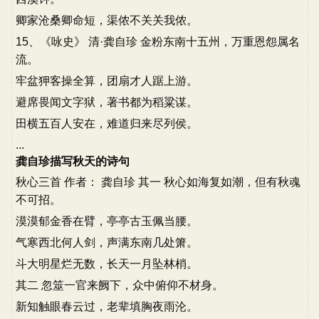
卿家沧桑卿命短，渠侬不关关我侬。
15、《咏史》 清·龚自珍 金粉东南十五州，万重恩怨属名
流。
牢盆狎客操全算，团扇才人踞上游。
避席畏闻文字狱，著书都为稻粱谋。
田横五百人安在，难道归来尽列侯。
...
龚自珍描写秋天的诗句
秋心三首 作者： 龚自珍 其一 秋心如海复如潮，但有秋魂
不可招。
漠漠郁金香在臂，亭亭古玉佩当腰。
气寒西北何人剑，声满东南几处箫。
斗大明星烂无数，长天一月坠林梢。
其二 忽筮一官来阙下，众中俯仰不材身。
新知触眼春云过，老辈填胸夜雨沦。