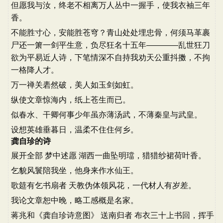
但愿我与汝，终老不相离万人丛中一握手，使我衣袖三年
香。
不能胜寸心，安能胜苍穹？青山处处埋忠骨，何须马革裹
尸还一箫一剑平生意，负尽狂名十五年————乱世狂刀
欲为平易近人诗，下笔情深不自持我劝天公重抖擞，不拘
一格降人才。
万一禅关砉然破，美人如玉剑如虹。
纵使文章惊海内，纸上苍生而已。
似春水、干卿何事少年虽亦薄汤武，不薄秦皇与武皇。
设想英雄垂暮日，温柔不住住何乡。
龚自珍的诗
展开全部 梦中述愿 湖西一曲坠明璫，猎猎纱裙荷叶香。
乞貌风鬟陪我坐，他身来作水仙王。
歌筵有乞书扇者 天教伪体领风花，一代材人有岁差。
我论文章恕中晚，略工感概是名家。
蒋兆和《龚自珍诗意图》 送南归者 布衣三十上书回，挥手