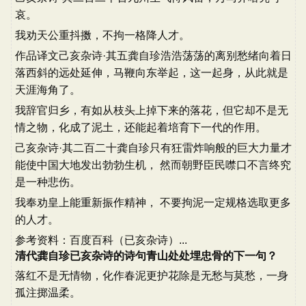
哀。
我劝天公重抖擞，不拘一格降人才。
作品译文己亥杂诗·其五龚自珍浩浩荡荡的离别愁绪向着日
落西斜的远处延伸，马鞭向东举起，这一起身，从此就是
天涯海角了。
我辞官归乡，有如从枝头上掉下来的落花，但它却不是无
情之物，化成了泥土，还能起着培育下一代的作用。
己亥杂诗·其二百二十龚自珍只有狂雷炸响般的巨大力量才
能使中国大地发出勃勃生机， 然而朝野臣民噤口不言终究
是一种悲伤。
我奉劝皇上能重新振作精神， 不要拘泥一定规格选取更多
的人才。
参考资料：百度百科（已亥杂诗）...
清代龚自珍已亥杂诗的诗句青山处处埋忠骨的下一句？
落红不是无情物，化作春泥更护花除是无愁与莫愁，一身
孤注掷温柔。