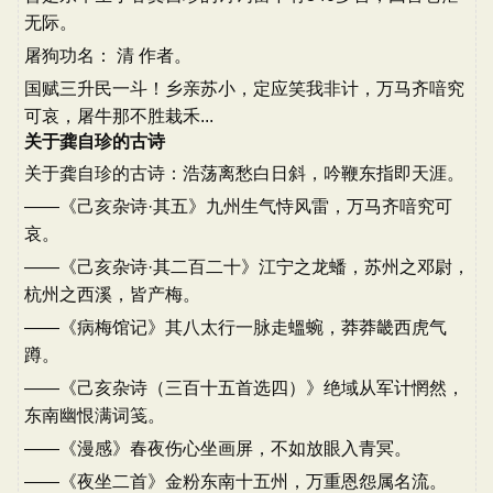
无际。
屠狗功名： 清 作者。
国赋三升民一斗！乡亲苏小，定应笑我非计，万马齐喑究
可哀，屠牛那不胜栽禾...
关于龚自珍的古诗
关于龚自珍的古诗：浩荡离愁白日斜，吟鞭东指即天涯。
——《己亥杂诗·其五》九州生气恃风雷，万马齐喑究可
哀。
——《己亥杂诗·其二百二十》江宁之龙蟠，苏州之邓尉，
杭州之西溪，皆产梅。
——《病梅馆记》其八太行一脉走蝹蜿，莽莽畿西虎气
蹲。
——《己亥杂诗（三百十五首选四）》绝域从军计惘然，
东南幽恨满词笺。
——《漫感》春夜伤心坐画屏，不如放眼入青冥。
——《夜坐二首》金粉东南十五州，万重恩怨属名流。