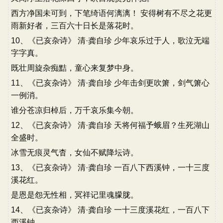
西方净国未可到，下笔绮语何漓漓！ 安得树有不尽之花更
雨新好者，三百六十日长是落花时。
10、《已亥杂诗》 清·龚自珍 少年哀乐过于人，歌泣无端
字字真。
既壮周旋杂痴黠，童心来复梦中身。
11、《已亥杂诗》 清·龚自珍 少年击剑更吹箫，剑气箫心
一例消。
谁分苍凉归棹后，万千哀乐集今朝。
12、《已亥杂诗》 清·龚自珍 天将何福予蛾眉？生死湖山
全盛时。
冰雪无痕灵气杳，女仙不赋降坛诗。
13、《已亥杂诗》 清·龚自珍 一百八下西溪钟，一十三度
溪花红。
是恩是怨无性相，冥祥记里魂朦胧。
14、《已亥杂诗》 清·龚自珍 一十三度溪花红，一百八下
西溪钟。