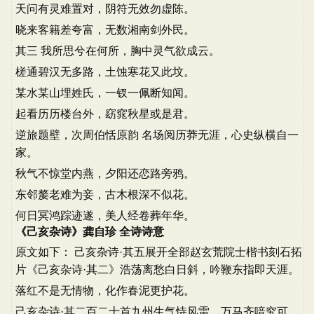
天问有灵难置对，阴符无效勿虚陈。
晓来客籍差夸富，无数湘南剑外民。
其三 我所思兮在何所，胸中灵气欲成云。
槎通碧汉无多路，土蚀寒花又此坟。
某水某山埋姓氏，一钗一佩断知闻。
起看历历楼台外，窈窕秋星或是君。
逆旅题壁，次周伯恬原韵 名场阅历莽无涯，心史纵横自一
家。
秋气不惊堂内燕，夕阳还恋路旁鸦。
东邻嫠老难为妾，古木根深不似花。
何日冥鸿踪迹遂，美人经卷葬年华。
《己亥杂诗》龚自珍 全诗诗意
原文如下： 己亥杂诗·其五展开全部赵玄荒院士楷书刻石拓
片《己亥杂诗·其二》浩荡离愁白日斜，吟鞭东指即天涯。
落红不是无情物，化作春泥更护花。
己亥杂诗·其二百二十首九州生气恃风雷，万马齐喑究可