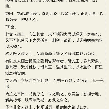
病梅馆记 江宁之龙蟠，苏州之邓尉，杭州之西溪，皆产
梅。
或曰：“梅以曲为美，直则无姿；以欹为美，正则无景；以
疏为美，密则无态。
”固也。
此文人画士，心知其意，未可明诏大号以绳天下之梅也；
又不可以使天下之民斫直，删密，锄正，以夭梅病梅为业
以求钱也。
梅之欹之疏之曲，又非蠢蠢求钱之民能以其智力为也。
有以文人画士孤癖之隐明告鬻梅者，斫其正，养其旁条，
删其密，夭其稚枝，锄其直，遏其生气，以求重价，而江
浙之梅皆病。
文人画士之祸之烈至此哉！ 予购三百盆，皆病者，无一完
者。
既泣之三日，乃誓疗之：纵之顺之，毁其盆，悉埋于地，
解其棕缚；以五年为期，必复之全之。
予本非文人画士，甘受诟厉，辟病梅之馆以贮之。