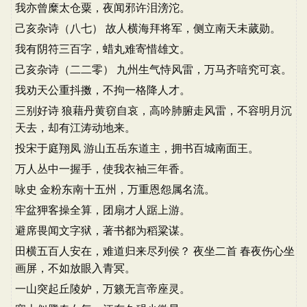
我亦曾糜太仓粟，夜闻邪许泪滂沱。
己亥杂诗（八七） 故人横海拜将军，侧立南天未蒇勋。
我有阴符三百字，蜡丸难寄惜雄文。
己亥杂诗（二二零） 九州生气恃风雷，万马齐喑究可哀。
我劝天公重抖擞，不拘一格降人才。
三别好诗 狼藉丹黄窃自哀，高吟肺腑走风雷，不容明月沉
天去，却有江涛动地来。
投宋于庭翔凤 游山五岳东道主，拥书百城南面王。
万人丛中一握手，使我衣袖三年香。
咏史 金粉东南十五州，万重恩怨属名流。
牢盆狎客操全算，团扇才人踞上游。
避席畏闻文字狱，著书都为稻粱谋。
田横五百人安在，难道归来尽列侯？ 夜坐二首 春夜伤心坐
画屏，不如放眼入青冥。
一山突起丘陵妒，万籁无言帝座灵。