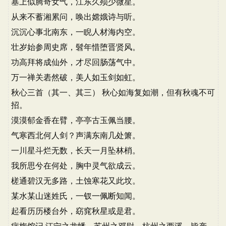
塞上似腾奇女气，江东久殒少微星。
从来不蓄湘累问，唤出嫦娥诗与听。
沉沉心事北南东，一睨人材海内空。
壮岁始参周史席，髫年惜堕晋贤风。
功高拜将成仙外，才尽回肠荡气中。
万一禅关砉然破，美人如玉剑如虹。
秋心三首（其一、其三） 秋心如海复如潮，但有秋魂不可
招。
漠漠郁金香在臂，亭亭古玉佩当腰。
气寒西北何人剑？声满东南几处箫。
一川星斗烂无数，长天一月坠林梢。
我所思兮在何处，胸中灵气欲成云。
槎通碧汉无多路，土蚀寒花又此坟。
某水某山迷姓氏，一钗一佩断知闻。
起看历历楼台外，窈窕秋星或是君。