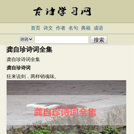
首页
诗文
作者
名句
典籍
成语
龚自珍诗词全集
龚自珍诗词全集
龚自珍诗词
狂来说剑，两样销魂味。