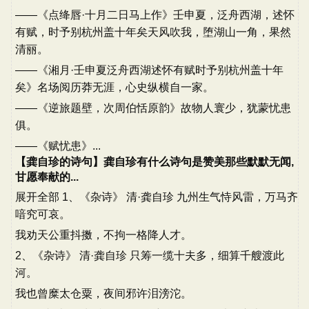
——《点绛唇·十月二日马上作》壬申夏，泛舟西湖，述怀
有赋，时予别杭州盖十年矣天风吹我，堕湖山一角，果然
清丽。
——《湘月·壬申夏泛舟西湖述怀有赋时予别杭州盖十年
矣》名场阅历莽无涯，心史纵横自一家。
——《逆旅题壁，次周伯恬原韵》故物人寰少，犹蒙忧患
俱。
——《赋忧患》...
【龚自珍的诗句】龚自珍有什么诗句是赞美那些默默无闻,
甘愿奉献的...
展开全部 1、《杂诗》 清·龚自珍 九州生气恃风雷，万马齐
喑究可哀。
我劝天公重抖擞，不拘一格降人才。
2、《杂诗》 清·龚自珍 只筹一缆十夫多，细算千艘渡此
河。
我也曾糜太仓粟，夜间邪许泪滂沱。