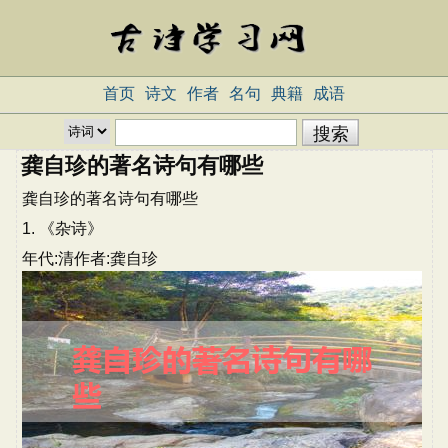
首页
诗文
作者
名句
典籍
成语
龚自珍的著名诗句有哪些
龚自珍的著名诗句有哪些
1. 《杂诗》
年代:清作者:龚自珍