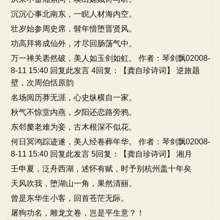
沉沉心事北南东，一睨人材海内空。
壮岁始参周史席，髫年惜堕晋贤风。
功高拜将成仙外，才尽回肠荡气中。
万一禅关砉然破，美人如玉剑如虹。 作者：琴剑飘02008-
8-11 15:40 回复此发言 4回复：【龚自珍诗词】 逆旅题
壁，次周伯恬原韵
名场阅历莽无涯，心史纵横自一家。
秋气不惊堂内燕，夕阳还恋路旁鸦。
东邻嫠老难为妾，古木根深不似花。
何日冥鸿踪迹遂，美人经卷葬年华。 作者：琴剑飘02008-
8-11 15:40 回复此发言 5回复：【龚自珍诗词】 湘月
壬申夏，泛舟西湖，述怀有赋，时予别杭州盖十年矣
天风吹我，堕湖山一角，果然清丽。
曾是东华生小客，回首苍茫无际。
屠狗功名，雕龙文卷，岂是平生意？！