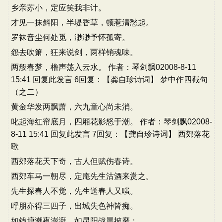
乡亲苏小，定应笑我非计。
才见一抹斜阳，半堤香草，顿惹清愁起。
罗袜音尘何处觅，渺渺予怀孤寄。
怨去吹箫，狂来说剑，两样销魂味。
两般春梦，橹声荡入云水。 作者：琴剑飘02008-8-11
15:41 回复此发言 6回复：【龚自珍诗词】 梦中作四截句
（之二）
黄金华发两飘萧，六九童心尚未消。
叱起海红帘底月，四厢花影怒于潮。 作者：琴剑飘02008-
8-11 15:41 回复此发言 7回复：【龚自珍诗词】 西郊落花
歌
西郊落花天下奇，古人但赋伤春诗。
西郊车马一朝尽，定庵先生沽酒来赏之。
先生探春人不觉，先生送春人又嗤。
呼朋亦得三四子，出城失色神皆痴。
如钱塘潮夜澎湃，如昆阳战晨披靡；