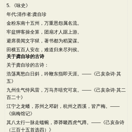
5. 《咏史》
年代:清作者:龚自珍
金粉东南十五州，万重恩怨属名流。
牢盆狎客操全算，团扇才人踞上游。
避席畏闻文字狱，著书都为稻粱谋。
田横五百人安在，难道归来尽列侯。
关于龚自珍的古诗
关于龚自珍的古诗：
浩荡离愁白日斜，吟鞭东指即天涯。——《己亥杂诗·其
五》
九州生气恃风雷，万马齐喑究可哀。——《己亥杂诗·其二
百二十》
江宁之龙蟠，苏州之邓尉，杭州之西溪，皆产梅。——
《病梅馆记》
其八太行一脉走蝹蜿，莽莽畿西虎气蹲。——《己亥杂诗
（三百十五首选四）》