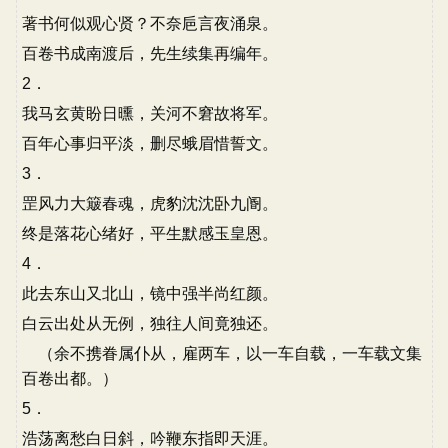
著书何似观心贤？不奈巵言夜涌泉。
百卷书成南渡后，先生续集再编年。
2．
我马玄黄盼日曛，关河不窘故将军。
百年心事归平淡，删尽蛾眉惜誓文。
3．
罡风力大簸春魂，虎豹沈沈卧九阍。
终是落花心绪好，平生默感玉皇恩。
4．
此去东山又北山，镜中强半尚红颜。
白云出处从无例，独往人间竟独还。
（余不携眷属仆从，雇两车，以一车自载，一车载文集
百卷出都。）
5．
浩荡离愁白日斜，吟鞭东指即天涯。