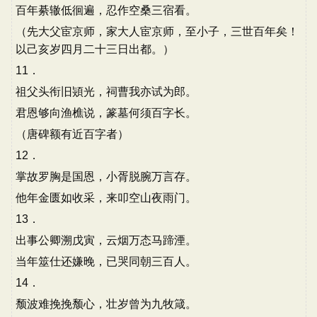
百年綦辙低徊遍，忍作空桑三宿看。
（先大父宦京师，家大人宦京师，至小子，三世百年矣！
以己亥岁四月二十三日出都。）
11．
祖父头衔旧熲光，祠曹我亦试为郎。
君恩够向渔樵说，篆墓何须百字长。
（唐碑额有近百字者）
12．
掌故罗胸是国恩，小胥脱腕万言存。
他年金匮如收采，来叩空山夜雨门。
13．
出事公卿溯戊寅，云烟万态马蹄湮。
当年筮仕还嫌晚，已哭同朝三百人。
14．
颓波难挽挽颓心，壮岁曾为九牧箴。