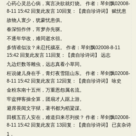
心药心灵总心病，寓言决欲就灯烧。 作者：琴剑飘02008-
8-11 15:42 回复此发言 10回复：【龚自珍诗词】 赋忧患
故物人寰少，犹蒙忧患俱。
春深恒作伴，宵梦亦先驱。
不逐年华改，难同逝水徂。
多情谁似汝？未忍托禳巫。 作者：琴剑飘02008-8-11
15:42 回复此发言 11回复：【龚自珍诗词】 远志
九边烂数等雕虫，远志真看小草同。
枉说健儿身在手，青灯夜雪阻山东。 作者：琴剑飘02008-
8-11 15:42 回复此发言 12回复：【龚自珍诗词】 咏史
金粉东南十五州，万重恩怨属名流。
牢盆狎客操全算，团扇才人踞上游。
避席畏闻文字狱，著书都为稻粱谋。
田横五百人安在，难道归来尽列侯？ 作者：琴剑飘02008-
8-11 15:42 回复此发言 13回复：【龚自珍诗词】 已亥杂诗
1．