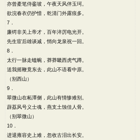
亦曾橐笔侍銮坡，午夜天风伴玉珂。
欲浣春衣仍护惜，乾清门外露痕多。
7．
廉锷非关上帝才，百年淬厉电光开。
先生宦后雄谈减，悄向龙泉祝一回。
8．
太行一脉走蝹蜿，莽莽畿西虎气蹲。
送我摇鞭竟东去，此山不语看中原。
（别西山）
9．
翠微山在柘潭侧，此山有情惨难别。
薜荔风号义士魂，燕支土蚀佳人骨。
（别翠微山）
10．
进退雍容史上难，忽收古泪出长安。