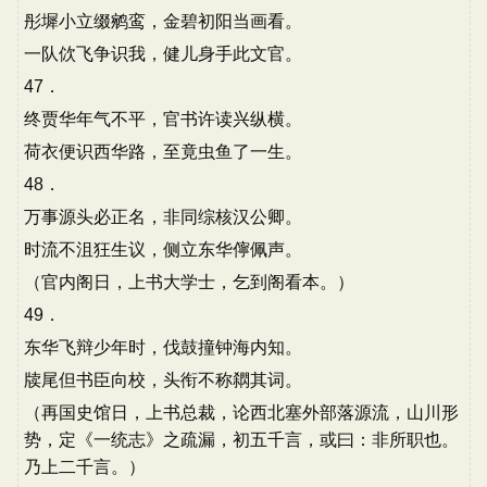
彤墀小立缀鹓鸾，金碧初阳当画看。
一队佽飞争识我，健儿身手此文官。
47．
终贾华年气不平，官书许读兴纵横。
荷衣便识西华路，至竟虫鱼了一生。
48．
万事源头必正名，非同综核汉公卿。
时流不沮狂生议，侧立东华儜佩声。
（官内阁日，上书大学士，乞到阁看本。）
49．
东华飞辩少年时，伐鼓撞钟海内知。
牍尾但书臣向校，头衔不称閷其词。
（再国史馆日，上书总裁，论西北塞外部落源流，山川形
势，定《一统志》之疏漏，初五千言，或曰：非所职也。
乃上二千言。）