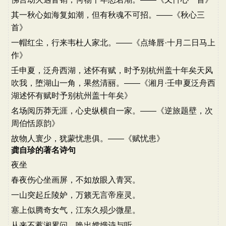
其一秋心如海复如潮，但有秋魂不可招。——《秋心三
首》
一帽红尘，行来韦杜人家北。——《点绛唇·十月二日马上
作》
壬申夏，泛舟西湖，述怀有赋，时予别杭州盖十年矣天风
吹我，堕湖山一角，果然清丽。——《湘月·壬申夏泛舟西
湖述怀有赋时予别杭州盖十年矣》
名场阅历莽无涯，心史纵横自一家。——《逆旅题壁，次
周伯恬原韵》
故物人寰少，犹蒙忧患俱。——《赋忧患》
龚自珍的著名诗句
夜坐
春夜伤心坐画屏，不如放眼入青冥。
一山突起丘陵妒，万籁无言帝座灵。
塞上似腾奇女气，江东久殒少微星。
从来不蓄湘累问，唤出嫦娥诗与听。