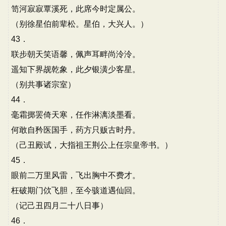
笥河寂寂覃溪死，此席今时定属公。
（别徐星伯前辈松。星伯，大兴人。）
43．
联步朝天笑语馨，佩声耳畔尚泠泠。
遥知下界觇乾象，此夕银潢少客星。
（别共事诸宗室）
44．
毫霜掷罢倚天寒，任作淋漓淡墨看。
何敢自矜医国手，药方只贩古时丹。
（己丑殿试，大指祖王荆公上任宗皇帝书。）
45．
眼前二万里风雷，飞出胸中不费才。
枉破期门佽飞胆，至今骇道遇仙回。
（记己丑四月二十八日事）
46．