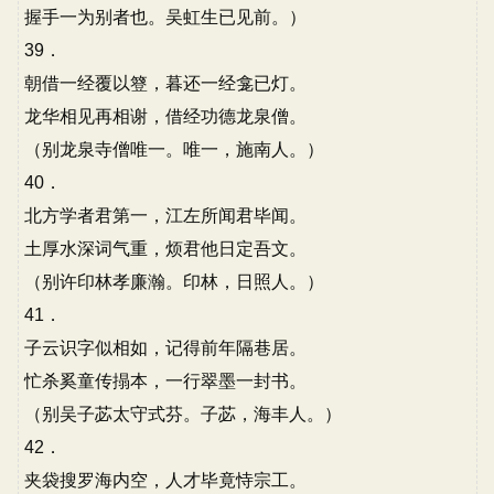
握手一为别者也。吴虹生已见前。）
39．
朝借一经覆以簦，暮还一经龛已灯。
龙华相见再相谢，借经功德龙泉僧。
（别龙泉寺僧唯一。唯一，施南人。）
40．
北方学者君第一，江左所闻君毕闻。
土厚水深词气重，烦君他日定吾文。
（别许印林孝廉瀚。印林，日照人。）
41．
子云识字似相如，记得前年隔巷居。
忙杀奚童传搨本，一行翠墨一封书。
（别吴子苾太守式芬。子苾，海丰人。）
42．
夹袋搜罗海内空，人才毕竟恃宗工。