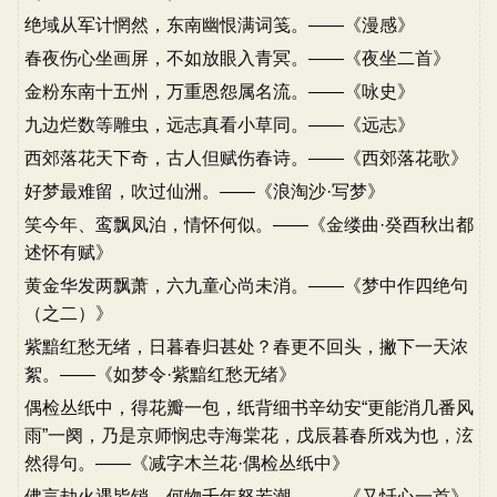
绝域从军计惘然，东南幽恨满词笺。——《漫感》
春夜伤心坐画屏，不如放眼入青冥。——《夜坐二首》
金粉东南十五州，万重恩怨属名流。——《咏史》
九边烂数等雕虫，远志真看小草同。——《远志》
西郊落花天下奇，古人但赋伤春诗。——《西郊落花歌》
好梦最难留，吹过仙洲。——《浪淘沙·写梦》
笑今年、鸾飘凤泊，情怀何似。——《金缕曲·癸酉秋出都
述怀有赋》
黄金华发两飘萧，六九童心尚未消。——《梦中作四绝句
（之二）》
紫黯红愁无绪，日暮春归甚处？春更不回头，撇下一天浓
絮。——《如梦令·紫黯红愁无绪》
偶检丛纸中，得花瓣一包，纸背细书辛幼安“更能消几番风
雨”一阕，乃是京师悯忠寺海棠花，戊辰暮春所戏为也，泫
然得句。——《减字木兰花·偶检丛纸中》
佛言劫火遇皆销，何物千年怒若潮。——《又忏心一首》