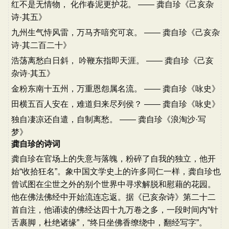
红不是无情物， 化作春泥更护花。 —— 龚自珍《己亥杂
诗·其五》
九州生气恃风雷，万马齐喑究可哀。 —— 龚自珍《己亥杂
诗·其二百二十》
浩荡离愁白日斜， 吟鞭东指即天涯。 —— 龚自珍《己亥
杂诗·其五》
金粉东南十五州，万重恩怨属名流。 —— 龚自珍《咏史》
田横五百人安在，难道归来尽列侯？ —— 龚自珍《咏史》
独自凄凉还自遣，自制离愁。 —— 龚自珍《浪淘沙·写
梦》
龚自珍的诗词
龚自珍在官场上的失意与落魄，粉碎了自我的独立，他开
始“收拾狂名”。象中国文学史上的许多同仁一样，龚自珍也
曾试图在尘世之外的别个世界中寻求解脱和慰藉的花园。
他在佛法佛经中开始流连忘返。据《已亥杂诗》第二十二
首自注，他诵读的佛经达四十九万卷之多，一段时间内“针
舌裹脚，杜绝诸缘”，“终日坐佛香缭绕中，翻经写字”。