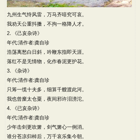
九州生气恃风雷，万马齐喑究可哀。
我劝天公重抖擞，不拘一格降人才。
2. 《己亥杂诗》
年代:清作者:龚自珍
浩荡离愁白日斜，吟鞭东指即天涯。
落红不是无情物，化作春泥更护花。
3. 《杂诗》
年代:清作者:龚自珍
只筹一缆十夫多，细算千艘渡此河。
我也曾糜太仓粟，夜间邪许泪滂沱。
4. 《已亥杂诗》
年代:清作者:龚自珍
少年击剑更吹箫，剑气箫心一例消。
谁分苍凉归棹后，万千哀乐集今朝。