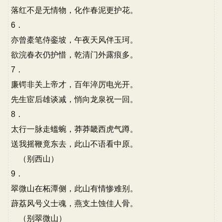
落红不是无情物，化作春泥更护花。
6．
亦曾橐笔侍銮坡，午夜天风伴玉珂。
欲浣春衣仍护惜，乾清门外露痕多。
7．
廉锷非关上帝才，百年淬厉电光开。
先生宦后雄谈减，悄向龙泉祝一回。
8．
太行一脉走蝹蜿，莽莽畿西虎气蹲。
送我摇鞭竟东去，此山不语看中原。
（别西山）
9．
翠微山在柘潭侧，此山有情惨难别。
薜荔风号义士魂，燕支土蚀佳人骨。
（别翠微山）