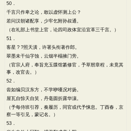
50．
千言只作卑之论，敢以虚怀测上公？
若问汉朝诸配享，少牢乞附孙叔通。
（在礼部上书堂上官，论四司政体宜沿宜革三千言。）
51．
客星 ? ?照天潢，许署头衔著作郎。
翠墨未干仙字蚀，云烟半榻掖门旁。
（官宗人府，奉旨充玉牒馆纂修官，予草剏章程，未竟其
事，改官去。）
52．
齿如编贝汉东方，不学咿嚘况对扬。
屋瓦自惊天自笑，丹毫圆折露华瀼。
（予每侍班引荐，奏履历，同官或代予悚息。丁酉春，京
察一等引见，蒙记名。）
53．