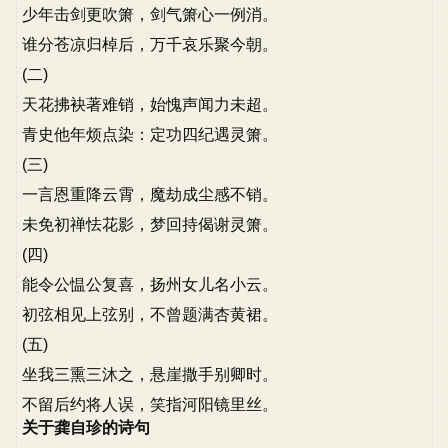
少年击剑更吹箫，剑气箫心一例消。
谁分苍凉归棹后，万千哀乐聚今朝。
(二)
天花拂袂著难销，始愧声闻力未超。
青史他年烦点染：定功四纪遇灵箫。
(三)
一言恩重降云霄，魔劫成尘感不销。
未免初禅怯花影，梦回持偈谢灵箫。
(四)
能令公愠公复喜，扬州女儿名小云。
初弦相见上弦别，不曾题满杏黄裙。
(五)
坐我三熏三沐之，悬崖撒手别卿时。
不留后约将人误，笑指河阳镜里丝。
关于龚自珍的诗句