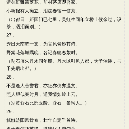
逝矣斑骓罥落花，前村茅店即吾家。
小桥报有人痴立，泪泼春帘一饼茶。
（出都日，距国门已七里，吴虹生同年立桥上候余过，设
茶，洒泪而别。）
27．
秀出天南笔一支，为官风骨称其诗。
野棠花落城隅晚，各记春骢恋絷时。
（别石屏朱丹木同年雘。丹木以引见入都，为予治装，与
予先后出都。）
28．
不是逢人苦誉君，亦狂亦侠亦温文。
照人胆似秦时月，送我情如岭上云。
（别黄蓉石比部玉阶。蓉石，番禺人。）
29．
觥觥益阳风骨奇，壮年自定千首诗。
勇于自信故英绝，胜彼优孟俯仰为。