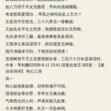
如八万四千天女洗脸罢，齐向此地倾胭脂。
奇龙怪凤爱漂泊 ，琴高之鲤何反欲上天为？
玉皇宫中空若洗，三十六界无一青蛾眉。
又如先生平生之忧患，恍惚怪诞百出无穷期。
先生读书尽三藏，最喜维摩卷里多清词。
又闻净土落花深四寸，瞑目观赏尤神驰。
西方净国未可到，下笔绮语何漓漓！
安得树有不尽之花更雨新好者，三百六十日长是落花时。
作者：琴剑飘02008-8-11 15:41 回复此发言 8回复：【龚
自珍诗词】 秋心三首
其一
秋心如海复如潮，但有秋魂不可招。
漠漠郁金香在臂，亭亭古玉佩当腰。
气寒西北何人剑，声满东南几处箫。
斗大明星烂无数，长天一月坠林梢。