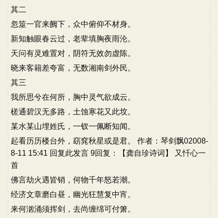
其二
忽筮一官来阙下，众中俯仰不材身。
新知触眼春云过，老辈填胸夜雨沦。
天问有灵难置对，阴符无效勿虚陈。
晓来客籍差夸富，无数湘南剑外民。
其三
我所思兮在何所，胸中灵气欲成云。
槎通碧汉无多路，土蚀寒花又此坟。
某水某山埋姓氏，一钗一佩断知闻。
起看历历楼台外，窈窕秋星或是君。 作者：琴剑飘02008-
8-11 15:41 回复此发言 9回复：【龚自珍诗词】 又忏心一
首
佛言劫火遇皆销，何物千年怒若潮。
经济文章磨白昼，幽光狂慧复中宵。
来何汹涌须挥剑，去尚缠绵可付箫。