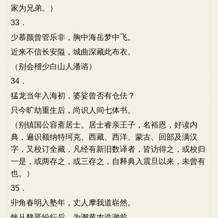
家为兄弟。）
33．
少慕颜曾管乐非，胸中海岳梦中飞。
近来不信长安隘，城曲深藏此布衣。
（别会稽少白山人潘谘）
34．
猛龙当年入海初，婆娑曾否有仓佉？
只今旷劫重生后，尚识人间七体书。
（别镇国公容斋居士。居士睿亲王子，名裕恩，好读内
典，遍识额纳特珂克、西藏、西洋、蒙古、回部及满汉
字，又校订全藏，凡经有新旧数译者，皆访得之，或校归
一是，或两存之，或三存之，自释典入震旦以来，未曾有
也。）
35．
丱角春明入塾年，丈人摩我道崭然。
恍从魏晋纷纭后，为溯黄农浩渺前。