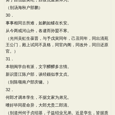
（别汤海秋户部鹏）
30．
事事相同古所难，如鹣如鲽在长安。
从今两戒河山外，各逮而孙盟不寒。
（光州吴虹生葆晋，与予戊寅同年，己丑同年，同出清苑
王公门，殿上试同不及格，同官内阁，同改外，同日还原
官。）
31．
本朝闽学自有派，文字醰醰多古情。
新识晋江陈户部，谈经颇似李文贞。
（别陈颂南户部庆镛。）
32．
何郎才调本孪生，不据文家为弟兄。
嗜好毕同星命异，大郎尤贵二郎清。
（别道州何子贞绍基，子益绍业兄弟。近是孪生，皆据质