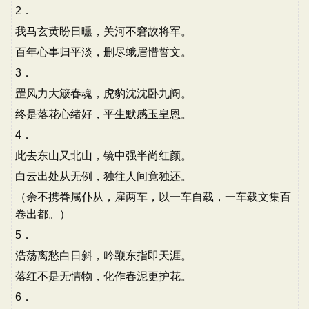
2．
我马玄黄盼日曛，关河不窘故将军。
百年心事归平淡，删尽蛾眉惜誓文。
3．
罡风力大簸春魂，虎豹沈沈卧九阍。
终是落花心绪好，平生默感玉皇恩。
4．
此去东山又北山，镜中强半尚红颜。
白云出处从无例，独往人间竟独还。
（余不携眷属仆从，雇两车，以一车自载，一车载文集百
卷出都。）
5．
浩荡离愁白日斜，吟鞭东指即天涯。
落红不是无情物，化作春泥更护花。
6．