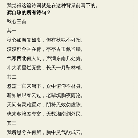
我觉得这篇诗词就是在这种背景前写下的。
龚自珍的所有诗句？
秋心三首
其一
秋心如海复如潮，但有秋魂不可招。
漠漠郁金香在臂，亭亭古玉佩当腰。
气寒西北何人剑，声满东南几处箫。
斗大明星烂无数，长天一月坠林梢。
其二
忽筮一官来阙下，众中俯仰不材身。
新知触眼春云过，老辈填胸夜雨沦。
天问有灵难置对，阴符无效勿虚陈。
晓来客籍差夸富，无数湘南剑外民。
其三
我所思兮在何所，胸中灵气欲成云。