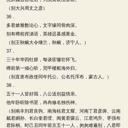
（别大兴周丈之彦）
36．
多君媕雅数论心，文字缘同骨肉深。
别有樽前挥涕语，英雄迟暮感黄金。
（别王秋畹大令继兰，秋畹，济宁人。）
37．
三十年华四牡腓，每谈宦辙壮怀飞。
樽前第一倾心听，兕甲楼船海外归。
（别直隶布政使同年托公。公名托浑布，蒙古人。）
38．
五十一人皆好我，八公送别益情亲。
他年卧听除书罢，冉冉修名独伤神。
（别南丰刘君良驹、南海桂君文耀、河南丁君彦俦、云南
戴君綗孙、长白奎君绶、闽黄君骧云、江君鸿升、枣强布
君际桐。时己丑同年留京五十一人，匆匆难遍别，八君即