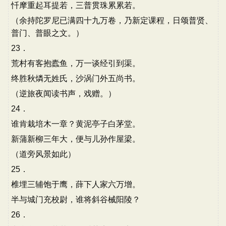
忏摩重起耳提若，三普贯珠累累若。
（余持陀罗尼已满四十九万卷，乃新定课程，日颂普贤、
普门、普眼之文。）
23．
荒村有客抱蠹鱼，万一谈经引到渠。
终胜秋燐无姓氏，沙涡门外五尚书。
（逆旅夜闻读书声，戏赠。）
24．
谁肯栽培木一章？黄泥亭子白茅堂。
新蒲新柳三年大，便与儿孙作屋梁。
（道旁风景如此）
25．
椎埋三辅饱于鹰，薛下人家六万增。
半与城门充校尉，谁将斜谷械阳陵？
26．