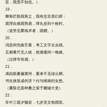
旨，我竟不知也。）
19．
卿筹烂熟我筹之，我有忠言质幻师：
观理自难观势易，弹丸垒到十枚时。
（道旁见鬻戏术者，因赠。）
20．
消息闲凭曲艺看，考工文字太丛残。
五都黍尺无人校，抢攘廛间一饱难。
（过肆市有感。）
21．
满拟新桑遍冀州，重来不见绿云稠。
书生挟策成何济？付与维南织女愁。
（曩陈北直种桑之策于畿辅大吏）
22．
车中三观夕惕若，七岁灵文电熠若。