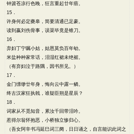
钟簴苍凉行色晚，狂言重起廿年瘖。
15．
许身何必定夔皋，简要清通已足豪。
读到嬴刘伤骨事，误渠毕竟是锥刀。
16．
弃妇丁宁嘱小姑，姑恩莫负百年劬。
米盐种种家常话，泪湿红裙未绝裾。
（有弃妇泣于路隅，因书所见。）
17．
金门缥缈廿年身，悔向云中露一鳞。
终古汉家狂执戟，谁疑臣朔是星辰？
18．
词家从不觅知音，累汝千回带泪吟。
惹得尔翁怀抱恶，小桥独立惨归心。
（吾女阿辛书冯延巳词三阕，日日诵之，自言能识此词之