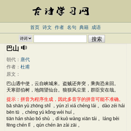
首页
诗文
作者
名句
典籍
成语
巴山
朝代：
唐代
作者：
杜甫
原文：
巴山遇中使，云自峡城来。盗贼还奔突，乘舆恐未回。
天寒邵伯树，地阔望仙台。狼狈风尘里，群臣安在哉。
提示：拼音为程序生成，因此多音字的拼音可能不准确。
bā shān yù zhōng shǐ ，yún zì xiá chéng lái 。dào zéi hái
bēn tū ，chéng yú kǒng wèi huí 。
tiān hán shào bó shù ，dì kuò wàng xiān tái 。láng bèi
fēng chén lǐ ，qún chén ān zài zāi 。