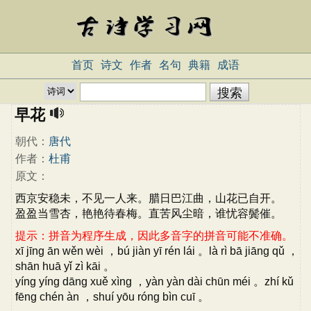
首页
诗文
作者
名句
典籍
成语
早花
朝代：
唐代
作者：
杜甫
原文：
西京安稳未，不见一人来。腊日巴江曲，山花已自开。
盈盈当雪杏，艳艳待春梅。直苦风尘暗，谁忧容鬓催。
提示：拼音为程序生成，因此多音字的拼音可能不准确。
xī jīng ān wěn wèi ，bú jiàn yī rén lái 。là rì bā jiāng qǔ ，
shān huā yǐ zì kāi 。
yíng yíng dāng xuě xìng ，yàn yàn dài chūn méi 。zhí kǔ
fēng chén àn ，shuí yōu róng bìn cuī 。