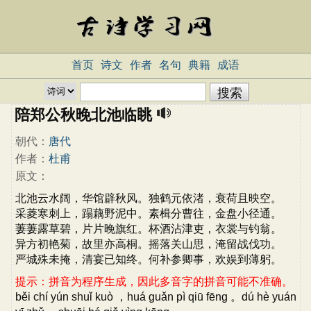
首页
诗文
作者
名句
典籍
成语
陪郑公秋晚北池临眺
朝代：
唐代
作者：
杜甫
原文：
北池云水阔，华馆辟秋风。独鹤元依渚，衰荷且映空。
采菱寒刺上，蹋藕野泥中。素楫分曹往，金盘小径通。
萋萋露草碧，片片晚旗红。杯酒沾津吏，衣裳与钓翁。
异方初艳菊，故里亦高桐。摇落关山思，淹留战伐功。
严城殊未掩，清宴已知终。何补参卿事，欢娱到薄躬。
提示：拼音为程序生成，因此多音字的拼音可能不准确。
běi chí yún shuǐ kuò ，huá guǎn pì qiū fēng 。dú hè yuán