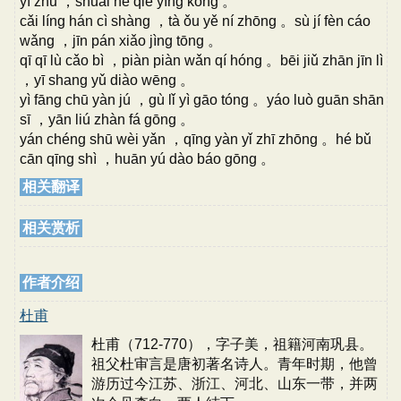
yī zhǔ ，shuāi hé qiě yìng kōng 。
cǎi líng hán cì shàng ，tà ǒu yě ní zhōng 。sù jí fèn cáo
wǎng ，jīn pán xiǎo jìng tōng 。
qī qī lù cǎo bì ，piàn piàn wǎn qí hóng 。bēi jiǔ zhān jīn lì
，yī shang yǔ diào wēng 。
yì fāng chū yàn jú ，gù lǐ yì gāo tóng 。yáo luò guān shān
sī ，yān liú zhàn fá gōng 。
yán chéng shū wèi yǎn ，qīng yàn yǐ zhī zhōng 。hé bǔ
cān qīng shì ，huān yú dào báo gōng 。
相关翻译
相关赏析
作者介绍
杜甫
杜甫（712-770），字子美，祖籍河南巩县。
祖父杜审言是唐初著名诗人。青年时期，他曾
游历过今江苏、浙江、河北、山东一带，并两