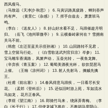
西风瘦马。
（马致远《天净沙·秋思》） 6. 马寅识路真疲路， 蝉到吞声
尚有声。 （黄景仁《杂感》） 7. 挥手自兹去， 萧萧班马
鸣。
（李白：《送友人》） 8. 好山好水看不足， 马蹄催趁月明
归。 （岳飞《池州翠微亭》） 9. 云横秦岭家何在？ 雪拥南
关马不前。
（韩愈《左迁至蓝关示侄孙湘》） 10. 山回路转不见君，
雪上空留马行处。 （《白雪歌送武判官归京》岑参） 11.
宝马雕车香满路， 凤箫声动， 玉壶光转， 一夜鱼龙舞。
（辛弃疾《青玉案》） 12. 葡萄美酒夜光杯， 欲饮琵琶马
上催。 （王翰《凉州词》） 13. 射人先射马， 擒贼先擒
王。
（杜甫《前出塞》） 14.春风得意马蹄疾， 一日看尽长安
花。 （孟郊《登科后》） 15. 还似旧时游上苑， 车如流水
马如龙， 花月正春风。
（李煜《望江南》） 16. 郎骑竹马来， 绕床弄青梅。 （李
白《长干行》） 17. 但使龙城飞将在， 不教胡马度阴山。