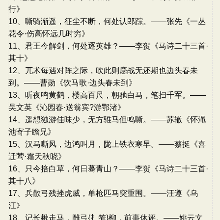
行》
10、嘶骑渐遥，征尘不断，何处认郎踪。——张先《一丛
花令·伤高怀远几时穷》
11、君王今解剑，何处逐英雄？——李贺《马诗二十三首·
其十》
12、兀术每遇对阵之际，吹此则鏖战无还期也边头春未
到。——曹勋《饮马歌·边头春未到》
13、听夜鸣黄鹤，楼高百尺，朝驰白马，笔扫千军。——
吴文英《沁园春·送翁宾?游鄂渚》
14、遥想独游佳味少，无方骓马但鸣嘶。——苏辙《怀渑
池寄子瞻兄》
15、汉马嘶风，边鸿叫月，陇上铁衣寒早。——蔡挺《喜
迁莺·霜天秋晓》
16、只今掊白草，何日蓦青山？——李贺《马诗二十三首·
其十八》
17、兵散弓残挫虎威，单枪匹马突重围。——汪遵《乌
江》
18、记长楸走马，雕弓{扌笮}柳，前事休评。——姚云文