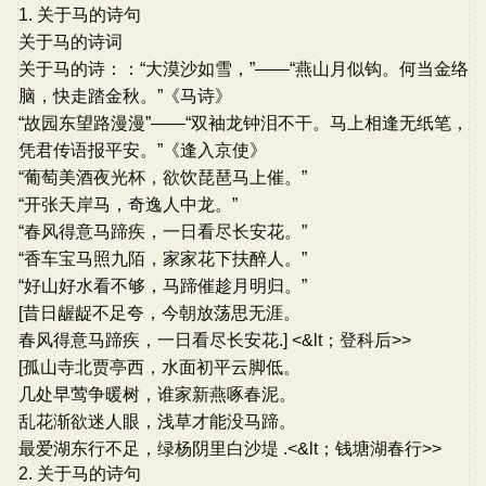
1. 关于马的诗句
关于马的诗词
关于马的诗：：“大漠沙如雪，”——“燕山月似钩。何当金络
脑，快走踏金秋。”《马诗》
“故园东望路漫漫”——“双袖龙钟泪不干。马上相逢无纸笔，
凭君传语报平安。”《逢入京使》
“葡萄美酒夜光杯，欲饮琵琶马上催。”
“开张天岸马，奇逸人中龙。”
“春风得意马蹄疾，一日看尽长安花。”
“香车宝马照九陌，家家花下扶醉人。”
“好山好水看不够，马蹄催趁月明归。”
[昔日龌龊不足夸，今朝放荡思无涯。
春风得意马蹄疾，一日看尽长安花.] <&lt；登科后>>
[孤山寺北贾亭西，水面初平云脚低。
几处早莺争暖树，谁家新燕啄春泥。
乱花渐欲迷人眼，浅草才能没马蹄。
最爱湖东行不足，绿杨阴里白沙堤 .<&lt；钱塘湖春行>>
2. 关于马的诗句