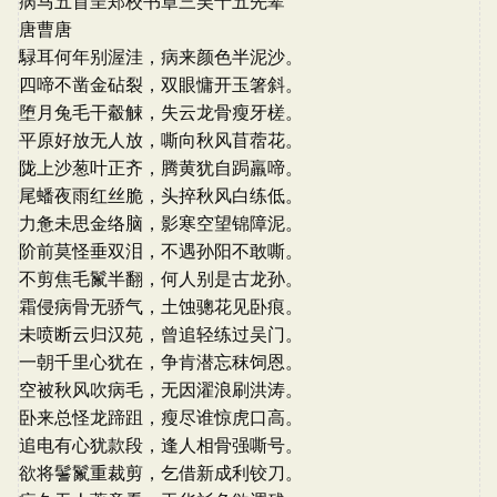
病马五首呈郑校书章三吴十五先辈
唐曹唐
騄耳何年别渥洼，病来颜色半泥沙。
四啼不凿金砧裂，双眼慵开玉箸斜。
堕月兔毛干觳觫，失云龙骨瘦牙槎。
平原好放无人放，嘶向秋风苜蓿花。
陇上沙葱叶正齐，腾黄犹自跼羸啼。
尾蟠夜雨红丝脆，头捽秋风白练低。
力惫未思金络脑，影寒空望锦障泥。
阶前莫怪垂双泪，不遇孙阳不敢嘶。
不剪焦毛鬣半翻，何人别是古龙孙。
霜侵病骨无骄气，土蚀骢花见卧痕。
未喷断云归汉苑，曾追轻练过吴门。
一朝千里心犹在，争肯潜忘秣饲恩。
空被秋风吹病毛，无因濯浪刷洪涛。
卧来总怪龙蹄跙，瘦尽谁惊虎口高。
追电有心犹款段，逢人相骨强嘶号。
欲将鬐鬣重裁剪，乞借新成利铰刀。