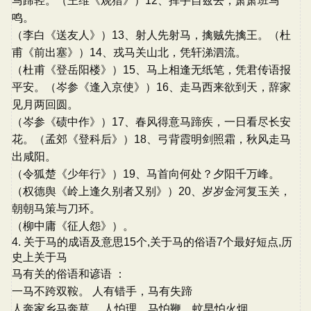
马蹄轻。（王维《观猎》）12、挥手自兹去，萧萧班马
鸣。
（李白《送友人》）13、射人先射马，擒贼先擒王。（杜
甫《前出塞》）14、戎马关山北，凭轩涕泗流。
（杜甫《登岳阳楼》）15、马上相逢无纸笔，凭君传语报
平安。（岑参《逢入京使》）16、走马西来欲到天，辞家
见月两回圆。
（岑参《碛中作》）17、春风得意马蹄疾，一日看尽长安
花。（孟郊《登科后》）18、弓背霞明剑照霜，秋风走马
出咸阳。
（令狐楚《少年行》）19、马首向何处？夕阳千万峰。
（权德舆《岭上逢久别者又别》）20、岁岁金河复玉关，
朝朝马策与刀环。
（柳中庸《征人怨》）。
4. 关于马的成语及意思15个,关于马的俗语7个最好短点,历
史上关于马
马有关的俗语和谚语 ：
一马不跨双鞍。 人有错手，马有失蹄
人奔家乡马奔草。 人怕理，马怕鞭，蚊早怕火烟。