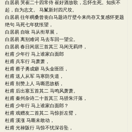
白居易 哭崔二十四常侍 崔好酒放歌，忘怀生死。知疾不
起，自为志文。 马鬣新封四尺坟。
白居易 往年稠桑曾丧白马题诗厅壁今来尚存又复感怀更题
绝句 马死七年犹怅望，
白居易 自咏 马从衔草展，
白居易 离别难词 马去车回一望尘。
白居易 春日闲居三首其三 马闲无羁绊，
杜甫 少年行 马上谁家白面郎
杜甫 兵车行 马萧萧，
杜甫 蔡子勇成癖 马头金匼匝，
杜甫 送人从军 马寒防失道，
杜甫 别赞上人 马嘶思故枥，
杜甫 后出塞五首其二 马鸣风萧萧。
杜甫 秦州杂诗二十首其三 马骄朱汗落，
杜甫 少年行 马上谁家白面郎？
杜甫 戏赠友二首其二 马惊折左臂，
杜甫 溪涨 马嘶未敢动，
杜甫 光禄阪行 马惊不忧深谷坠，