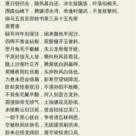
逐日朝仍去，随风暮自还。冰生疑陇坂，叶落似榆关。
躞蹀仙峰下，腾骧渭水湾。幸逢时偃武，不复鼓鼙间。
病马五首呈郑校书章三吴十五先辈
唐曹唐
騄耳何年别渥洼，病来颜色半泥沙。
四啼不凿金砧裂，双眼慵开玉箸斜。
堕月兔毛干觳觫，失云龙骨瘦牙槎。
平原好放无人放，嘶向秋风苜蓿花。
陇上沙葱叶正齐，腾黄犹自跼羸啼。
尾蟠夜雨红丝脆，头捽秋风白练低。
力惫未思金络脑，影寒空望锦障泥。
阶前莫怪垂双泪，不遇孙阳不敢嘶。
不剪焦毛鬣半翻，何人别是古龙孙。
霜侵病骨无骄气，土蚀骢花见卧痕。
未喷断云归汉苑，曾追轻练过吴门。
一朝千里心犹在，争肯潜忘秣饲恩。
空被秋风吹病毛，无因濯浪刷洪涛。
卧来总怪龙蹄跙，瘦尽谁惊虎口高。