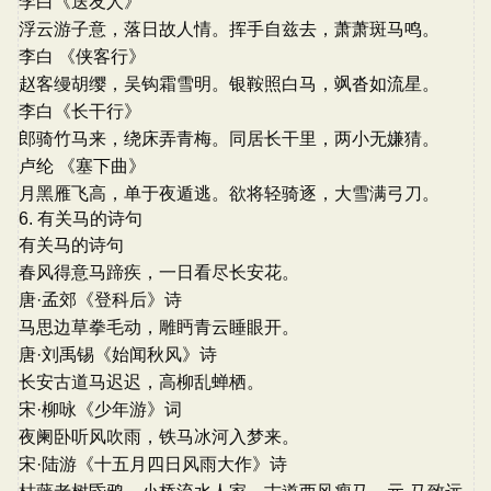
李白《送友人》
浮云游子意，落日故人情。挥手自兹去，萧萧斑马鸣。
李白 《侠客行》
赵客缦胡缨，吴钩霜雪明。银鞍照白马，飒沓如流星。
李白《长干行》
郎骑竹马来，绕床弄青梅。同居长干里，两小无嫌猜。
卢纶 《塞下曲》
月黑雁飞高，单于夜遁逃。欲将轻骑逐，大雪满弓刀。
6. 有关马的诗句
有关马的诗句
春风得意马蹄疾，一日看尽长安花。
唐·孟郊《登科后》诗
马思边草拳毛动，雕眄青云睡眼开。
唐·刘禹锡《始闻秋风》诗
长安古道马迟迟，高柳乱蝉栖。
宋·柳咏《少年游》词
夜阑卧听风吹雨，铁马冰河入梦来。
宋·陆游《十五月四日风雨大作》诗