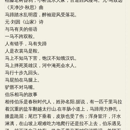
枯藤老树昏鸦，小桥流水人家，古道西风瘦马。元·马致远
《天净沙·秋思》曲
马蹄踏水乱明霞，醉袖迎风受落花。
元·刘因《山家》诗
与马有关的俗语
一马不跨双鞍。
人有错手，马有失蹄
人是衣裳马是鞍。
马上不知马下苦，饱汉不知饿汉饥。
马上摔死英雄汉，河中淹死会水人。
马行十步九回头。
马屁拍在马腿上。
驴唇不对马嘴。
伯乐相马的故事
相传伯乐是春秋时代人，姓孙名阳.据说，有一匹千里马拉
着沉重的盐车翻越太行山.在羊肠小道上，马蹄用力挣扎，
膝盖跪屈；尾巴下垂着，皮肤也受了伤；浑身冒汗，汗水
淋漓，在山坡上艰难吃力地爬行还是拉不上去，伯乐遇见