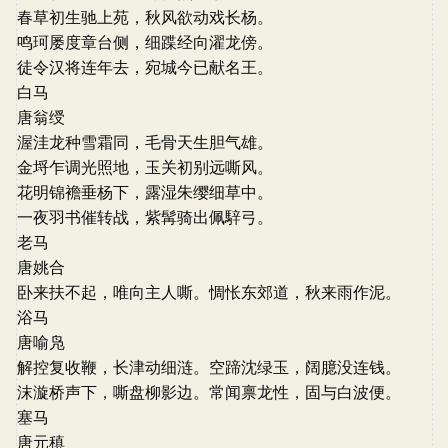
春草初生驰上苑，秋风欲动戏长杨。
鸣珂屡度章台侧，细蹀经向濯龙傍。
徒令汉将连年去，宛城今已献名王。
白马
唐翁绶
渥洼龙种雪霜同，毛骨天生胆气雄。
金埒乍调光照地，玉关初别远嘶风。
花明锦襜垂杨下，露湿朱缨细草中。
一夜羽书催转战，紫髯骑出佩騂弓。
老马
唐姚合
卧来扶不起，唯向主人嘶。惆怅东郊道，秋来雨作泥。
浴马
唐喻凫
解控复收鞭，长津动细涟。空蹄沈绿玉，阔臆没连钱。
沫漩桥声下，嘶盘柳影边。常闻禀龙性，固与白波便。
塞马
唐元稹