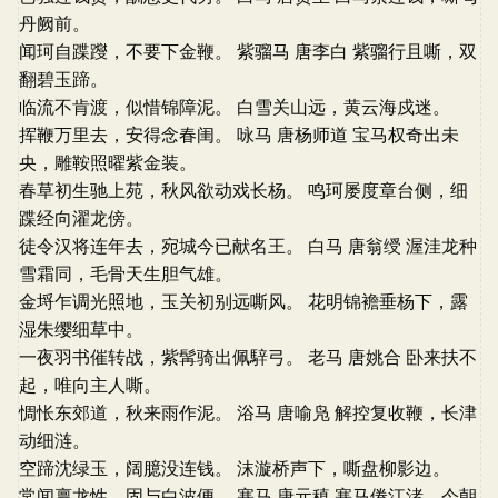
丹阙前。
闻珂自蹀躞，不要下金鞭。 紫骝马 唐李白 紫骝行且嘶，双
翻碧玉蹄。
临流不肯渡，似惜锦障泥。 白雪关山远，黄云海戍迷。
挥鞭万里去，安得念春闺。 咏马 唐杨师道 宝马权奇出未
央，雕鞍照曜紫金装。
春草初生驰上苑，秋风欲动戏长杨。 鸣珂屡度章台侧，细
蹀经向濯龙傍。
徒令汉将连年去，宛城今已献名王。 白马 唐翁绶 渥洼龙种
雪霜同，毛骨天生胆气雄。
金埒乍调光照地，玉关初别远嘶风。 花明锦襜垂杨下，露
湿朱缨细草中。
一夜羽书催转战，紫髯骑出佩騂弓。 老马 唐姚合 卧来扶不
起，唯向主人嘶。
惆怅东郊道，秋来雨作泥。 浴马 唐喻凫 解控复收鞭，长津
动细涟。
空蹄沈绿玉，阔臆没连钱。 沫漩桥声下，嘶盘柳影边。
常闻禀龙性，固与白波便。 塞马 唐元稹 塞马倦江渚，今朝