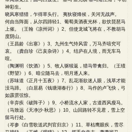
神彩生。
晓风寒猎猎，乍得草头行。 夷狄寝烽候，关河无战声。
何由当阵面，从尔四蹄轻1、葡萄美酒夜光杯，欲饮琵琶马
上催。（王翰《凉州词》）2、但使龙城飞将在，不教胡马
度阴山。
（王昌龄《出塞》）3、九州生气恃风雷，万马齐喑究可
哀。（龚自珍《己亥杂诗》）4、结庐在人境，而无车马
喧。
（陶渊明《饮酒》）5、牧人驱犊返，猎马带禽归。（王绩
《野望》）6、暗尘随马去，明月逐人来。
（苏味道《正月十五夜》）7、乱花渐欲迷人眼，浅草才能
没马蹄。（白居易《钱塘湖春行》）8、马作的卢飞快，弓
如霹雳弦惊。
（辛弃疾《破阵子》）9、小桥流水人家，古道西风瘦马。
（马致远《天净沙·秋思》）10、山回路转不见君，雪上空
留马行处。
（岑参《白雪歌送武判官归京》）11、草枯鹰眼疾，雪尽