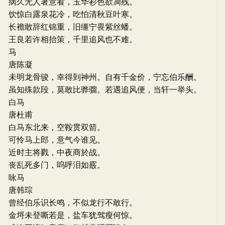
病久无人著意看，玉华衫色欲凋残。
饮惊白露泉花冷，吃怕清秋豆叶寒。
长襜敢辞红锦重，旧缰宁畏紫丝蟠。
王良若许相抬策，千里追风也不难。
马
唐陈凝
未明龙骨骏，幸得到神州。自有千金价，宁忘伯乐酬。
虽知殊款段，莫敢比骅骝。若遇追风便，当轩一举头。
白马
唐杜甫
白马东北来，空鞍贯双箭。
可怜马上郎，意气今谁见。
近时主将戮，中夜商於战。
丧乱死多门，呜呼泪如霰。
咏马
唐韩琮
曾经伯乐识长鸣，不似龙行不敢行。
金埒未登嘶若是，盐车犹驾瘦何惊。