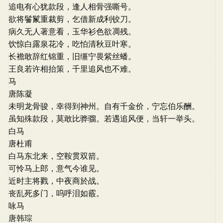
追电有心犹款段，逢人相骨强嘶号。
欲将鬐鬣重裁剪，乞借新成利铰刀。
病久无人著意看，玉华衫色欲凋残。
饮惊白露泉花冷，吃怕清秋豆叶寒。
长襜敢辞红锦重，旧缰宁畏紫丝蟠。
王良若许相抬策，千里追风也不难。
马
唐陈凝
未明龙骨骏，幸得到神州。自有千金价，宁忘伯乐酬。
虽知殊款段，莫敢比骅骝。若遇追风便，当轩一举头。
白马
唐杜甫
白马东北来，空鞍贯双箭。
可怜马上郎，意气今谁见。
近时主将戮，中夜商於战。
丧乱死多门，呜呼泪如霰。
咏马
唐韩琮