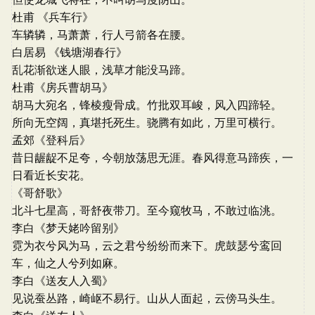
杜甫 《兵车行》
车辚辚，马萧萧，行人弓箭各在腰。
白居易 《钱塘湖春行》
乱花渐欲迷人眼，浅草才能没马蹄。
杜甫《房兵曹胡马》
胡马大宛名，锋棱瘦骨成。竹批双耳峻，风入四蹄轻。
所向无空阔，真堪托死生。骁腾有如此，万里可横行。
孟郊《登科后》
昔日龌龊不足夸，今朝放荡思无涯。春风得意马蹄疾，一
日看近长安花。
《哥舒歌》
北斗七星高，哥舒夜带刀。至今窥牧马，不敢过临洮。
李白《梦天姥吟留别》
霓为衣兮风为马，云之君兮纷纷而来下。虎鼓瑟兮鸾回
车，仙之人兮列如麻。
李白《送友人入蜀》
见说蚕丛路，崎岖不易行。山从人面起，云傍马头生。