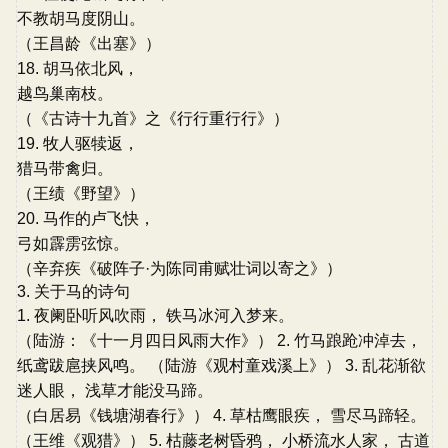
不教胡马度阴山。
（王昌龄《出塞》）
18. 胡马依北风，
越鸟巢南枝。
（《古诗十九首》之《行行重行行》）
19. 牧人驱犊返，
猎马带禽归。
（王绩《野望》）
20. 马作的卢飞快，
弓如霹雳弦惊。
（辛弃疾《破阵子·为陈同甫赋壮词以寄之》）
3. 关于马的诗句
1. 夜阑卧听风吹雨， 铁马冰河入梦来。
（陆游：《十一月四日风雨大作》） 2. 竹马踉跄冲淖去，
纸鸢跋扈挟风鸣。 （陆游《观村童戏溪上》） 3. 乱花渐欲
迷人眼， 浅草才能没马蹄。
（白居易《钱塘湖春行》） 4. 草枯鹰眼疾， 雪尽马蹄轻。
（王维《观猎》） 5. 枯藤老树昏鸦， 小桥流水人家， 古道