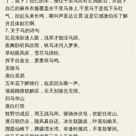
了，就下了自己的车，挽住千里马而对它淌眼泪，并脱下
自己的麻布衣服覆盖在千里马身上.千里马于是低下头吐
气，抬起头来长鸣，嘶叫声直达云霄.这是它感激伯乐了解
并且体贴它啊.
7. 关于马的诗句
乱花渐欲迷人眼，浅草才能没马蹄。
夜阑卧听风吹雨，铁马冰河入梦来。
草枯眼风疾，雪尽马蹄轻。
挥手自兹去，萧萧班马鸣。
卖骆马
唐白居易
五年花下醉骑行，临卖回头嘶一声。
项籍顾骓犹解叹，乐天别骆岂无情。
归马华山
唐白行简
牧野功成后，周王战马闲。驱驰休伏皂，饮龁任依山。
逐日朝仍去，随风暮自还。冰生疑陇坂，叶落似榆关。
躞蹀仙峰下，腾骧渭水湾。幸逢时偃武，不复鼓鼙间。