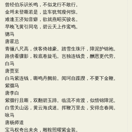
曾经伯乐识长鸣，不似龙行不敢行。
金埒未登嘶若是，盐车犹驾瘦何惊。
难逢王济知音癖，欲就燕昭买骏名。
早晚飞黄引同皂，碧云天上作鸾鸣。
骢马
唐霍总
青骊八尺高，侠客倚雄豪。踏雪生珠汗，障泥护锦袍。
路傍看骤影，鞍底卷旋毛。岂独连钱贵，酬恩更代劳。
白马
唐贾至
白马紫连钱，嘶鸣丹阙前。闻珂自蹀躞，不要下金鞭。
紫骝马
唐李白
紫骝行且嘶，双翻碧玉蹄。临流不肯渡，似惜锦障泥。
白雪关山远，黄云海戍迷。挥鞭万里去，安得念春闺。
咏马
唐杨师道
宝马权奇出未央，雕鞍照曜紫金装。