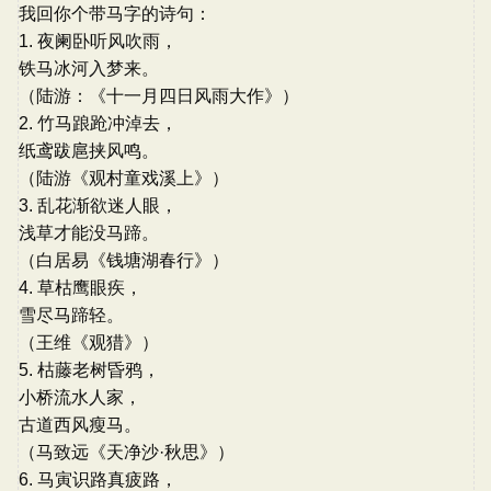
我回你个带马字的诗句：
1. 夜阑卧听风吹雨，
铁马冰河入梦来。
（陆游：《十一月四日风雨大作》）
2. 竹马踉跄冲淖去，
纸鸢跋扈挟风鸣。
（陆游《观村童戏溪上》）
3. 乱花渐欲迷人眼，
浅草才能没马蹄。
（白居易《钱塘湖春行》）
4. 草枯鹰眼疾，
雪尽马蹄轻。
（王维《观猎》）
5. 枯藤老树昏鸦，
小桥流水人家，
古道西风瘦马。
（马致远《天净沙·秋思》）
6. 马寅识路真疲路，