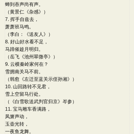
蝉到吞声尚有声。
（黄景仁《杂感》）
7. 挥手自兹去，
萧萧班马鸣。
（李白：《送友人》）
8. 好山好水看不足，
马蹄催趁月明归。
（岳飞《池州翠微亭》）
9. 云横秦岭家何在？
雪拥南关马不前。
（韩愈《左迁至蓝关示侄孙湘》）
10. 山回路转不见君，
雪上空留马行处。
（《白雪歌送武判官归京》岑参）
11. 宝马雕车香满路，
凤箫声动，
玉壶光转，
一夜鱼龙舞。