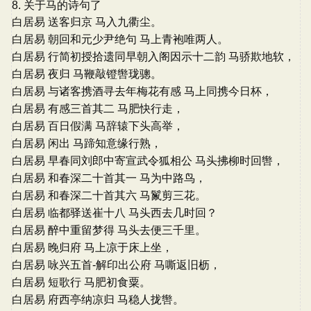
8. 关于马的诗句了
白居易 送客归京 马入九衢尘。
白居易 朝回和元少尹绝句 马上青袍唯两人。
白居易 行简初授拾遗同早朝入阁因示十二韵 马骄欺地软，
白居易 夜归 马鞭敲镫辔珑骢。
白居易 与诸客携酒寻去年梅花有感 马上同携今日杯，
白居易 有感三首其二 马肥快行走，
白居易 百日假满 马辞辕下头高举，
白居易 闲出 马蹄知意缘行熟，
白居易 早春同刘郎中寄宣武令狐相公 马头拂柳时回辔，
白居易 和春深二十首其一 马为中路鸟，
白居易 和春深二十首其六 马鬣剪三花。
白居易 临都驿送崔十八 马头西去几时回？
白居易 醉中重留梦得 马头去便三千里。
白居易 晚归府 马上凉于床上坐，
白居易 咏兴五首-解印出公府 马嘶返旧枥，
白居易 短歌行 马肥初食粟。
白居易 府西亭纳凉归 马稳人拢辔。