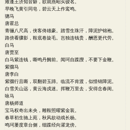
难逢王济知音癖，欲就燕昭买骏名。
早晚飞黄引同皂，碧云天上作鸾鸣。
骢马
唐霍总
青骊八尺高，侠客倚雄豪。踏雪生珠汗，障泥护锦袍。
路傍看骤影，鞍底卷旋毛。岂独连钱贵，酬恩更代劳。
白马
唐贾至
白马紫连钱，嘶鸣丹阙前。闻珂自蹀躞，不要下金鞭。
紫骝马
唐李白
紫骝行且嘶，双翻碧玉蹄。临流不肯渡，似惜锦障泥。
白雪关山远，黄云海戍迷。挥鞭万里去，安得念春闺。
咏马
唐杨师道
宝马权奇出未央，雕鞍照曜紫金装。
春草初生驰上苑，秋风欲动戏长杨。
鸣珂屡度章台侧，细蹀经向濯龙傍。