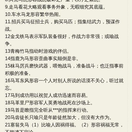
9.走马看花大略观看事务外象，无暇细究其底蕴。
10.车水马龙形容繁华热闹。
11.招兵买马征招士兵，购买马匹；指集结武力，预谋作
战。
12金戈铁马表示军队装备很好，作战力非常强；或喻战
争。
13青梅竹马指幼时游戏的伴侣。
14指鹿为马形容歪曲事实颠倒是非。
15秣马厉兵磨快武器，喂饱战马，准备战斗；也泛指事前
积极的准备。
16马耳东风形容一个人对别人所说的话漠不关心，听过就
忘。
17马到成功用以祝贺人成功迅速而容易。
18马革里尸形容军人英勇地战死在沙场上。
19马首是瞻指完全听从***的指挥来行动。
20马齿徒长只喻只是年龄徒然加大，但没有大作为。
21塞翁失马（1）比喻人因祸得福。（2）形容祸福无常，