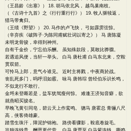
（王昌龄《出塞》） 18. 胡马依北风， 越鸟巢南枝。
（《古诗十九首》之《行行重行行》） 19. 牧人驱犊返，
猎马带禽归。
（王绩《野望》） 20. 马作的卢飞快， 弓如霹雳弦惊。
（辛弃疾《破阵子·为陈同甫赋壮词以寄之》） 马 唐陈凝
未明龙骨骏，幸得到神州。
自有千金价，宁忘伯乐酬。 虽知殊款段，莫敢比骅骝。
若遇追风便，当轩一举头。 白马 唐杜甫 白马东北来，空鞍
贯双箭。
可怜马上郎，意气今谁见。 近时主将戮，中夜商於战。
丧乱死多门，呜呼泪如霰。 咏马 唐韩琮 曾经伯乐识长鸣，
不似龙行不敢行。
金埒未登嘶若是，盐车犹驾瘦何惊。 难逢王济知音癖，欲
就燕昭买骏名。
早晚飞黄引同皂，碧云天上作鸾鸣。 骢马 唐霍总 青骊八尺
高，侠客倚雄豪。
踏雪生珠汗，障泥护锦袍。 路傍看骤影，鞍底卷旋毛。
岂独连钱贵，酬恩更代劳。 白马 唐贾至 白马紫连钱，嘶鸣