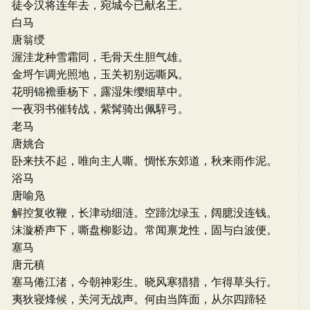
徒令汉将连年去，宛城今已献名王。
白马
唐翁绶
渥洼龙种雪霜同，毛骨天生胆气雄。
金埒乍调光照地，玉关初别远嘶风。
花明锦襜垂杨下，露湿朱缨细草中。
一夜羽书催转战，紫髯骑出佩騂弓。
老马
唐姚合
卧来扶不起，唯向主人嘶。惆怅东郊道，秋来雨作泥。
浴马
唐喻凫
解控复收鞭，长津动细涟。空蹄沈绿玉，阔臆没连钱。
沫漩桥声下，嘶盘柳影边。常闻禀龙性，固与白波便。
塞马
唐元稹
塞马倦江渚，今朝神彩生。晓风寒猎猎，乍得草头行。
夷狄寝烽候，关河无战声。何由当阵面，从尔四蹄轻