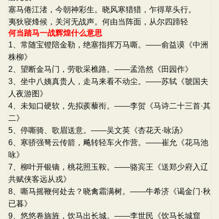
塞马倦江渚，今朝神彩生。晓风寒猎猎，乍得草头行。
夷狄寝烽候，关河无战声。何由当阵面，从尔四蹄轻
何当踏马一战辉煌什么意思
1、常随宝镫陪金勒，绝塞指挥万马嘶。——俞益谟《中洲
株柳》
2、望断金马门，劳歌采樵路。——孟浩然《田园作》
3、坐中八姨真贵人，走马来看不动尘。——苏轼《虢国夫
人夜游图》
4、未知口硬软，先拟蒺藜衔。——李贺《马诗二十三首·其
二》
5、停嘶骑、歌眉送意。——吴文英《杏花天·咏汤》
6、寒骄强弩云传箭，飚转轻车火作营。——崔允《花马池
咏》
7、柳叶开银镝，桃花照玉鞍。——骆宾王《送郑少府入辽
共赋侠客远从戎》
8、嘶马摇鞭何处去？晓禽霜满树。——牛希济《谒金门·秋
已暮》
9、悠悠卷旆旌，饮马出长城。——李世民《饮马长城窟