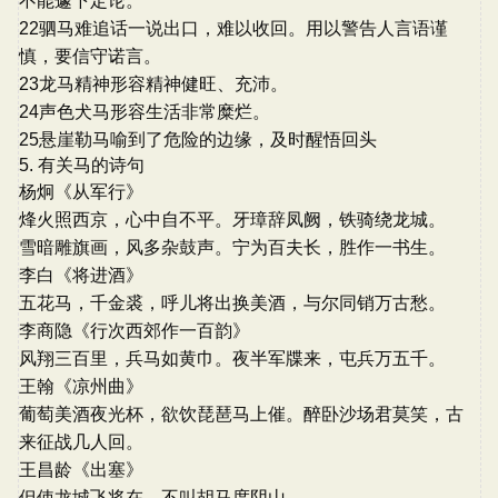
不能遽下定论。
22驷马难追话一说出口，难以收回。用以警告人言语谨
慎，要信守诺言。
23龙马精神形容精神健旺、充沛。
24声色犬马形容生活非常糜烂。
25悬崖勒马喻到了危险的边缘，及时醒悟回头
5. 有关马的诗句
杨炯《从军行》
烽火照西京，心中自不平。牙璋辞凤阙，铁骑绕龙城。
雪暗雕旗画，风多杂鼓声。宁为百夫长，胜作一书生。
李白《将进酒》
五花马，千金裘，呼儿将出换美酒，与尔同销万古愁。
李商隐《行次西郊作一百韵》
风翔三百里，兵马如黄巾。夜半军牒来，屯兵万五千。
王翰《凉州曲》
葡萄美酒夜光杯，欲饮琵琶马上催。醉卧沙场君莫笑，古
来征战几人回。
王昌龄《出塞》
但使龙城飞将在，不叫胡马度阴山。