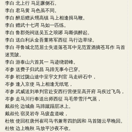
李白 北上行 马足蹶侧石。
李白 君马黄 马色虽不同。
李白 醉后赠从甥高镇 马上相逢揖马鞭。
李白 赠武十七谔 马如一匹练。
李白 鲁郡尧祠送吴五之琅琊 马嘶俱醉起。
李白 送白利从金吾董将军西征 马行边草绿。
李白 寻鲁城北范居士失道落苍耳中见范置酒摘苍耳作 马首
迷荒陂。
李白 游泰山六首其一 马迹绕碧峰。
岑参 送费子归武昌 马蹄无事今已穿。
岑参 初过陇山途中呈宇文判官 马走碎石中，
岑参 逢入京使 马上相逢无纸笔，
岑参 武威送刘单判官赴安西行营便呈高开府 马疾过飞鸟，
岑参 走马川行奉送出师西征 马毛带雪汗气蒸，
戴叔伦 边城曲 马蹄蹴蹋层冰上。
戴叔伦 宿灵岩寺 马疲盘道峻，
杜牧 使回枉唐州崔司马书兼寄四韵因和 马首随云早晚回。
杜牧 边上晚秋 马放平沙夜不收。