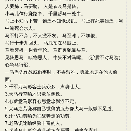
人要炼，马要骑。 人是衣裳马是鞍。
小马儿乍行嫌路窄。 千里骡马一处牛。
马上不知马下苦，饱汉不知饿汉饥。 马上摔死英雄汉，河
中淹死会水人。
马不打不奔，不人激不发。 马至滩，不加鞭。
马行十步九回头。 马屁拍在马腿上。
马看牙板，树看年轮。 马群奔驰靠头马。
见鞍思马，睹物思人。 牛头不对马嘴。（驴唇不对马嘴）
心急马行迟。
一马当先作战或做事时，不畏艰难，勇敢地走在他人前
面。
2.千军万马形容士兵众多，声势壮大。
3.天马行空喻才思豪放飘逸。
4.心猿意马形容心思意念飘浮不定。
5.犬马之劳谦称自己微薄的服务像犬马一般微不足道。
6.汗马功劳喻为征战奔走的功劳。
7.老马识途喻经验丰富的人。
8.兵荒马乱形容战乱破坏之严重，秩序之紊乱。