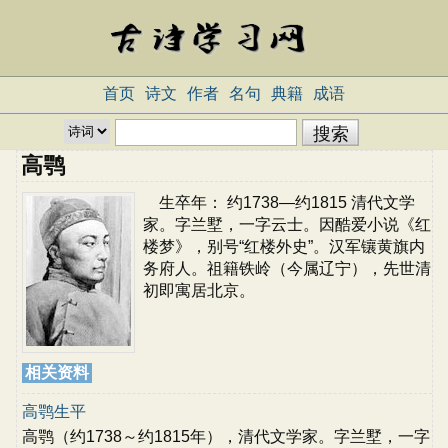
首页
诗文
作者
名句
典籍
成语
高鹗
生卒年： 约1738—约1815 清代文学
家。字兰墅，一字云士。因酷爱小说《红
楼梦》，别号“红楼外史”。汉军镶黄旗内
务府人。祖籍铁岭（今属辽宁），先世清
初即寓居北京。
相关资料
高鹗生平
高鹗（约1738～约1815年），清代文学家。字兰墅，一字