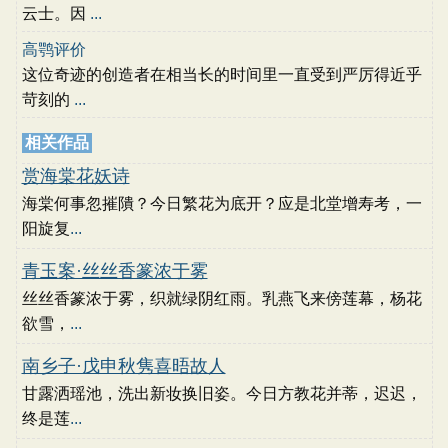
云士。因
...
高鹗评价
这位奇迹的创造者在相当长的时间里一直受到严厉得近乎
苛刻的
...
相关作品
赏海棠花妖诗
海棠何事忽摧隤？今日繁花为底开？应是北堂增寿考，一
阳旋复
...
青玉案·丝丝香篆浓于雾
丝丝香篆浓于雾，织就绿阴红雨。乳燕飞来傍莲幕，杨花
欲雪，
...
南乡子·戊申秋隽喜晤故人
甘露洒瑶池，洗出新妆换旧姿。今日方教花并蒂，迟迟，
终是莲
...