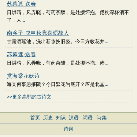
苏幕遮·送春
日烘晴，风弄晓，芍药荼醾，是处撄怀抱。倦枕深杯消不
了，人
...
南乡子·戊申秋隽喜晤故人
甘露洒瑶池，洗出新妆换旧姿。今日方教花并
...
苏幕遮·送春
日烘晴，风弄晓，芍药荼醾，是处撄怀抱。倦
...
赏海棠花妖诗
海棠何事忽摧隤？今日繁花为底开？应是北堂
...
>>更多高鹗的古诗文
首页
历史
知识
汉语
词语
诗集
诗词