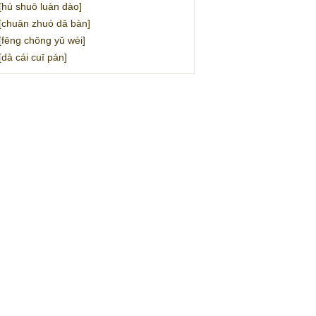
 shuō luàn dào]
huān zhuó dǎ bàn]
ng chōng yǔ wèi]
 cái cuī pán]