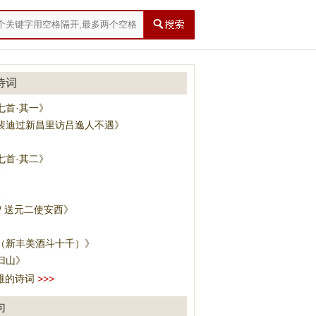
诗词
七首·其一》
裴迪过新昌里访吕逸人不遇》
》
七首·其二》
》
》
/ 送元二使安西》
》
（新丰美酒斗十千）》
归山》
维的诗词
>>>
句