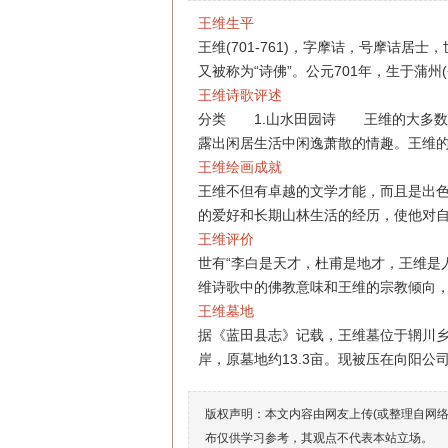
王维生平
王维(701-761)，字摩诘，号摩诘居
又被称为“诗佛”。公元701年，生于蒲州(
王维诗歌评述
分类 1.山水田园诗 王维的大多数
露出闲居生活中闲逸萧散的情趣。王维
王维绘画成就
王维不但有卓越的文学才能，而且是出
的爱好和长期山林生活的经历，使他对
王维评价
世有“李白是天才，杜甫是地才，王维是
维诗歌中的佛教意味和王维的宗教倾向
王维墓地
据《蓝田县志》记载，王维墓位于辋川乡
岸，原墓地约13.3亩。现被压在向阳公
版权声明：本文内容由网友上传(或整理自网
布仅供学习参考，其观点不代表本站立场。