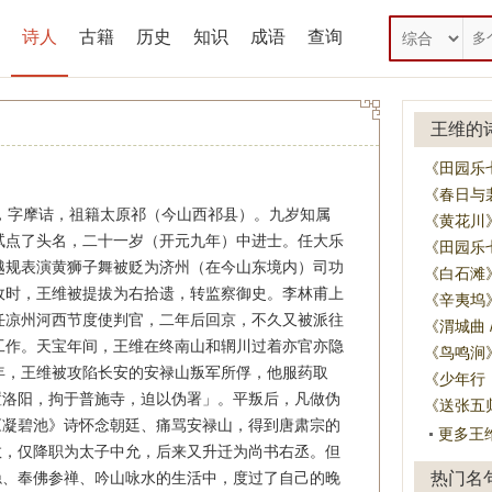
诗人
古籍
历史
知识
成语
查询
王维的
《田园乐
《春日与
），字摩诘，祖籍太原祁（今山西祁县）。九岁知属
《黄花川
试点了头名，二十一岁（开元九年）中进士。任大乐
《田园乐
越规表演黄狮子舞被贬为济州（在今山东境内）司功
《白石滩
政时，王维被提拔为右拾遗，转监察御史。李林甫上
《辛夷坞
任凉州河西节度使判官，二年后回京，不久又被派往
《渭城曲 
工作。天宝年间，王维在终南山和辋川过着亦官亦隐
《鸟鸣涧
年，王维被攻陷长安的安禄山叛军所俘，他服药取
《少年行
置洛阳，拘于普施寺，迫以伪署」。平叛后，凡做伪
《送张五
《凝碧池》诗怀念朝廷、痛骂安禄山，得到唐肃宗的
更多王
救，仅降职为太子中允，后来又升迁为尚书右丞。但
隐、奉佛参禅、吟山咏水的生活中，度过了自己的晚
热门名