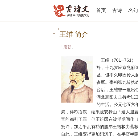
首页
古诗
名句
王维 简介
「
唐朝
」
王维（701─761
辞，十九岁应京兆府
丞。但不久即因伶人
参军。宰相张九龄执
台后，王维曾一度出
湖北襄阳去主持考试
的生活。公元七五六
痢，佯称瘖疾，结果被安禄山「遣人迎
官的都判了罪，但王维因在被俘期间作
赞许，加之平乱有功的胞弟王缙极力营
自此，王维变得更加消沉了。在半官半