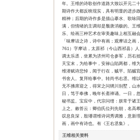
年。王维的诗歌创作道路大致以开元二十
期诗作大都反映现实，具有明显的进步
精神；后期的诗作多是描山摹水、歌咏
满，但情绪的主调却是颓唐消极的。王
乐、绘画三种艺术在审美趣味上相互融
「味摩诘之诗，诗中有画；观摩诘之画，
761）字摩诘，太原祁（今山西祁县）
调太乐丞，坐累为济州司仓参军，历右
天宝末，为给事中，安禄山陷两都，维
维潜赋诗悲悼，闻于行在，贼平。陷贼
书舍人。复拜给事中。转尚书右丞。维
无不拂席迎之，得宋之问辋川别墅，山
日，笃于奉佛，晚年长斋禅诵。一日，
秘书监。宝应中，代宗问缙：朕常于诸
上之。敕答云：卿伯氏位列先朝，名高
叹息良深，殷璠谓维诗词秀调雅，意新
画，画中有诗也。有《王右丞集》。
王维相关资料