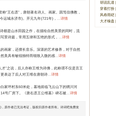
胡说乱道 [hú
穿着打扮 [c
士，世称“王右丞”，唐朝著名诗人、画家。因笃信佛教，
风舂雨硙 [fē
今运城永济市)。开元九年(721年)，…
详情
大才榱盘 [dà
诗都是山水田园之作，在描绘自然美景的同时，流
的写景诗篇，常用五律和五绝的形式，…
详情
色的画家，还擅长音乐。深湛的艺术修养，对于自然
自然美具有敏锐独特而细致入微的感…
详情
人才”之说，后人亦称王维为诗佛，此称谓不仅是言王
，更表达了后人对王维在唐朝诗…
详情
白家坪村东60米处，墓地前临飞云山下的辋川河
司14号厂房下。《唐右丞王公维墓》碑石被…
详情
络)，原作者已无法考证，版权归原作者所有。诗词吧免费发