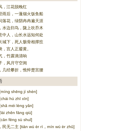
风，江花脱晚红
经雨后，一蓬烟火饭鱼船
问落花，绿阴冉冉遍天涯
，水边归鸟，陇上吹乔木
意中人，山长水远知何处
长城下，死人骸骨相撑拄
泱，宫人正靥黄。
气，竹露滴清响
子，风月守空闺
，几经攀折，憔悴楚宫腰
语
ng shēng jí shèn]
ái hú zhī xīn]
ǎ méi lèng yǎn]
i zhěn fāng qiú]
n fēng sù shuǐ]
二主 [tiān wú èr rì，mín wú èr zhǔ]