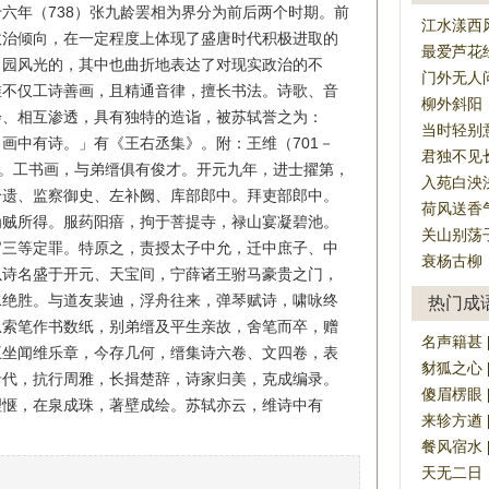
六年（738）张九龄罢相为界分为前后两个时期。前
江水漾西
政治倾向，在一定程度上体现了盛唐时代积极进取的
最爱芦花
田园风光的，其中也曲折地表达了对现实政治的不
门外无人
维不仅工诗善画，且精通音律，擅长书法。诗歌、音
柳外斜阳
会、相互渗透，具有独特的造诣，被苏轼誉之为：
当时轻别
画中有诗。」有《王右丞集》。附：王维（701－
君独不见
人。工书画，与弟缙俱有俊才。开元九年，进士擢第，
入苑白泱
拾遗、监察御史、左补阙、库部郎中。拜吏部郎中。
荷风送香
为贼所得。服药阳瘖，拘于菩提寺，禄山宴凝碧池。
关山别荡
官三等定罪。特原之，责授太子中允，迁中庶子、中
衰杨古柳
以诗名盛于开元、天宝间，宁薛诸王驸马豪贵之门，
水绝胜。与道友裴迪，浮舟往来，弹琴赋诗，啸咏终
热门成
忽索笔作书数纸，别弟缙及平生亲故，舍笔而卒，赠
名声籍甚 [mí
王坐闻维乐章，今存几何，缙集诗六卷、文四卷，表
豺狐之心 [ch
希代，抗行周雅，长揖楚辞，诗家归美，克成编录。
傻眉楞眼 [sh
理惬，在泉成珠，著壁成绘。苏轼亦云，维诗中有
来轸方遒 [lá
餐风宿水 [cā
天无二日，民无