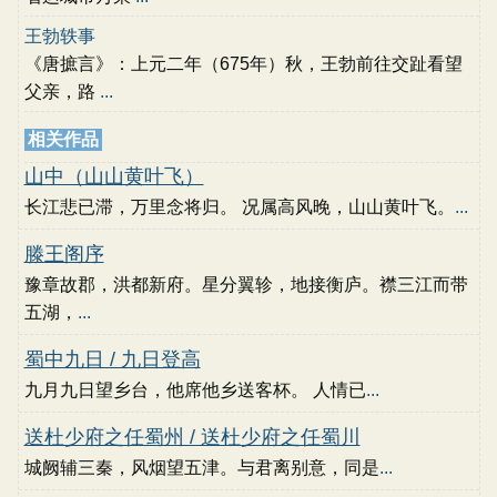
王勃轶事
《唐摭言》：上元二年（675年）秋，王勃前往交趾看望
父亲，路
...
相关作品
山中（山山黄叶飞）
长江悲已滞，万里念将归。 况属高风晚，山山黄叶飞。
...
滕王阁序
豫章故郡，洪都新府。星分翼轸，地接衡庐。襟三江而带
五湖，
...
蜀中九日 / 九日登高
九月九日望乡台，他席他乡送客杯。 人情已
...
送杜少府之任蜀州 / 送杜少府之任蜀川
城阙辅三秦，风烟望五津。与君离别意，同是
...