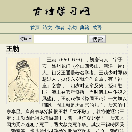
首页
诗文
作者
名句
典籍
成语
王勃
王勃（650─676），初唐诗人。字子
安，绛州龙门（今山西稷山、河津一带）
人。祖父王通是著名学者。王勃少时即聪
慧过人，据传六岁就会作文章，有「神
童」之誉；十四岁时应举及第，授朝散
郎，沛王召署府修撰。当时诸王中斗鸡之
风盛行，王勃戏作《檄周王鸡》一文加以
嘲讽。周王就是唐高宗的儿子、后来的中
宗李显。唐高宗李治恼恨王勃「大不敬」，就将他逐出王
府；王勃因此得以漫游蜀中，曾一度任虢州参军；后来又
因为受牵连犯了死罪，遇大赦免死革职。其父王福畴因受
王勃牵连，也从雍州司功参军贬为交趾令。不久王勃前往