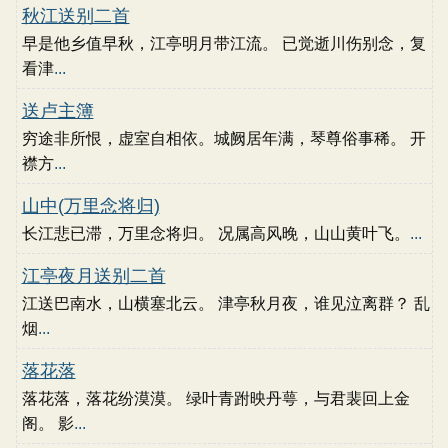
秋江送别二首
早是他乡值早秋，江亭明月带江流。 已觉逝川伤别念，复
看津
...
送卢主簿
穷途非所恨，虚室自相依。城阙居年满，琴尊俗事稀。 开
襟方
...
山中(万里念将归)
长江悲已滞，万里念将归。 况属高风晚，山山黄叶飞。
...
江亭夜月送别二首
江送巴南水，山横塞北云。 津亭秋月夜，谁见泣离群？ 乱
烟
...
落花落
落花落，落花纷漠漠。 绿叶青跗映丹萼，与君裴回上金
阁。 影
...