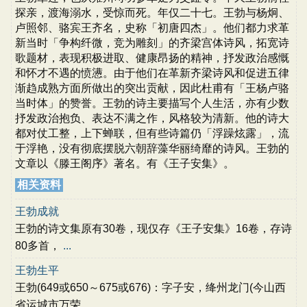
探亲，渡海溺水，受惊而死。年仅二十七。王勃与杨炯、
卢照邻、骆宾王齐名，史称「初唐四杰」。他们都力求革
新当时「争构纤微，竞为雕刻」的齐梁宫体诗风，拓宽诗
歌题材，表现积极进取、健康昂扬的精神，抒发政治感慨
和怀才不遇的愤懑。由于他们在革新齐梁诗风和促进五律
渐趋成熟方面所做出的突出贡献，因此杜甫有「王杨卢骆
当时体」的赞誉。王勃的诗主要描写个人生活，亦有少数
抒发政治抱负、表达不满之作，风格较为清新。他的诗大
都对仗工整，上下蝉联，但有些诗篇仍「浮躁炫露」，流
于浮艳，没有彻底摆脱六朝辞藻华丽绮靡的诗风。王勃的
文章以《滕王阁序》著名。有《王子安集》。
相关资料
王勃成就
王勃的诗文集原有30卷，现仅存《王子安集》16卷，存诗
80多首，
...
王勃生平
王勃(649或650～675或676)：字子安，绛州龙门(今山西
省运城市万荣
...