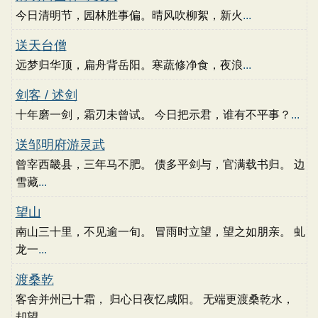
今日清明节，园林胜事偏。晴风吹柳絮，新火
...
送天台僧
远梦归华顶，扁舟背岳阳。寒蔬修净食，夜浪
...
剑客 / 述剑
十年磨一剑，霜刃未曾试。 今日把示君，谁有不平事？
...
送邹明府游灵武
曾宰西畿县，三年马不肥。 债多平剑与，官满载书归。 边
雪藏
...
望山
南山三十里，不见逾一旬。 冒雨时立望，望之如朋亲。 虬
龙一
...
渡桑乾
客舍并州已十霜， 归心日夜忆咸阳。 无端更渡桑乾水，
却望
...