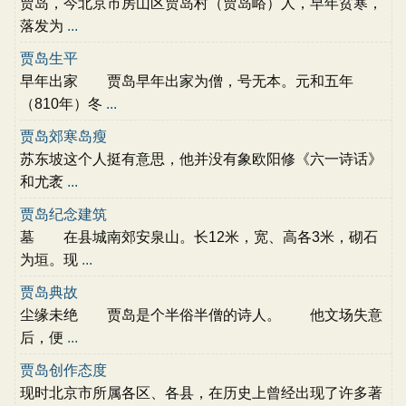
贾岛，今北京市房山区贾岛村（贾岛峪）人，早年贫寒，
落发为
...
贾岛生平
早年出家 贾岛早年出家为僧，号无本。元和五年
（810年）冬
...
贾岛郊寒岛瘦
苏东坡这个人挺有意思，他并没有象欧阳修《六一诗话》
和尤袤
...
贾岛纪念建筑
墓 在县城南郊安泉山。长12米，宽、高各3米，砌石
为垣。现
...
贾岛典故
尘缘未绝 贾岛是个半俗半僧的诗人。 他文场失意
后，便
...
贾岛创作态度
现时北京市所属各区、各县，在历史上曾经出现了许多著