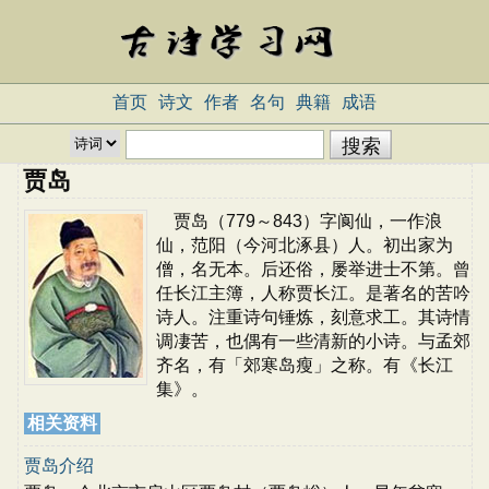
首页
诗文
作者
名句
典籍
成语
贾岛
贾岛（779～843）字阆仙，一作浪
仙，范阳（今河北涿县）人。初出家为
僧，名无本。后还俗，屡举进士不第。曾
任长江主簿，人称贾长江。是著名的苦吟
诗人。注重诗句锤炼，刻意求工。其诗情
调凄苦，也偶有一些清新的小诗。与孟郊
齐名，有「郊寒岛瘦」之称。有《长江
集》。
相关资料
贾岛介绍