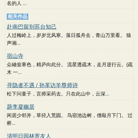
名的人
...
相关作品
赴南巴留别苏台知己
人过梅岭上，岁岁北风寒。落日孤舟去，青山万里看。 猿
声湘
...
宿山寺
众岫耸寒色，精庐向此分。 流星透疏木，走月逆行云。(疏
木 一
...
寻隐者不遇 / 孙革访羊尊师诗
松下问童子，言师采药去。只在此山中，云深
...
题李凝幽居
闲居少邻并，草径入荒园。 鸟宿池边树，僧敲月下门。 过
桥
...
清明日园林寄友人