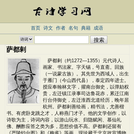
首页
诗文
作者
名句
典籍
成语
萨都剌
萨都剌（约1272—1355）元代诗人、
画家、书法家。字天锡，号直斋。回族
（一说蒙古族）。其先世为西域人，出生
于雁门（今山西代县），泰定四年进士。
授应奉翰林文字，擢南台御史，以弹劾权
贵，左迁镇江录事司达鲁花赤，累迁江南
行台侍御史，左迁淮西北道经历，晚年居
杭州。萨都剌善绘画，精书法，尤善楷
书。有虎卧龙跳之才，人称燕门才子。他的文学创作，以
诗歌为主，诗词内容，以游山玩水、归隐赋闲、慕仙礼
佛、酬酢应答之类为多，思想价值不高。萨都剌还留有
《严陵钓台图》和《梅雀》等画，现珍藏于北京故宫博物