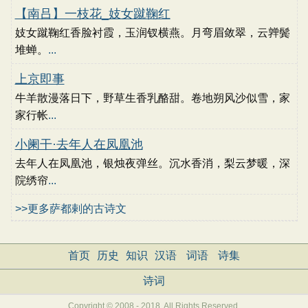
【南吕】一枝花_妓女蹴鞠红
妓女蹴鞠红香脸衬霞，玉润钗横燕。月弯眉敛翠，云亸鬓
堆蝉。
...
上京即事
牛羊散漫落日下，野草生香乳酪甜。卷地朔风沙似雪，家
家行帐
...
小阑干·去年人在凤凰池
去年人在凤凰池，银烛夜弹丝。沉水香消，梨云梦暖，深
院绣帘
...
>>更多萨都剌的古诗文
首页
历史
知识
汉语
词语
诗集
诗词
Copyright © 2008 - 2018, All Rights Reserved.