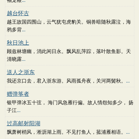
袖笼鞭
...
越台怀古
越王故国四围山，云气犹屯虎豹关。铜兽暗随秋露泣，海
鸦多背
...
秋日池上
顾兹林塘幽，消此闲日永。飘风乱萍踪，落叶散鱼影。天
清晓露
...
送人之浙东
我还京口去，君入浙东游。风雨孤舟夜，关河两鬓秋。
...
赠弹筝者
银甲弹冰五十弦， 海门风急雁行偏。故人情怨知多少， 扬
子江
...
过高邮射阳湖
飘萧树梢风，淅沥湖上雨。不见打鱼人，菰浦雁相语。
...