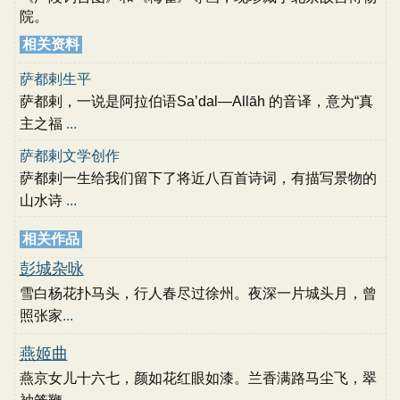
院。
相关资料
萨都剌生平
萨都剌，一说是阿拉伯语Sa’dal—Allāh 的音译，意为“真
主之福
...
萨都剌文学创作
萨都剌一生给我们留下了将近八百首诗词，有描写景物的
山水诗
...
相关作品
彭城杂咏
雪白杨花扑马头，行人春尽过徐州。夜深一片城头月，曾
照张家
...
燕姬曲
燕京女儿十六七，颜如花红眼如漆。兰香满路马尘飞，翠