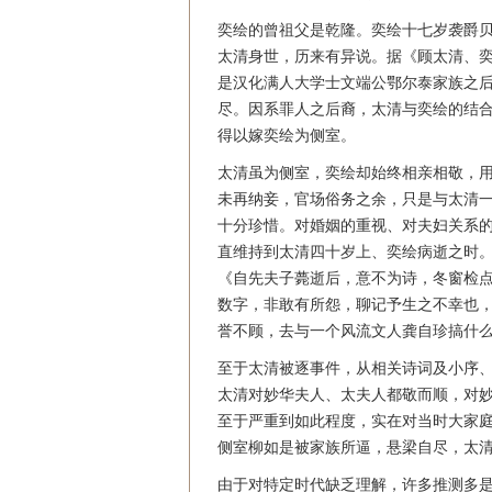
奕绘的曾祖父是乾隆。奕绘十七岁袭爵
太清身世，历来有异说。据《顾太清、
是汉化满人大学士文端公鄂尔泰家族之
尽。因系罪人之后裔，太清与奕绘的结
得以嫁奕绘为侧室。
太清虽为侧室，奕绘却始终相亲相敬，
未再纳妾，官场俗务之余，只是与太清
十分珍惜。对婚姻的重视、对夫妇关系
直维持到太清四十岁上、奕绘病逝之时
《自先夫子薨逝后，意不为诗，冬窗检
数字，非敢有所怨，聊记予生之不幸也
誉不顾，去与一个风流文人龚自珍搞什
至于太清被逐事件，从相关诗词及小序
太清对妙华夫人、太夫人都敬而顺，对
至于严重到如此程度，实在对当时大家
侧室柳如是被家族所逼，悬梁自尽，太
由于对特定时代缺乏理解，许多推测多