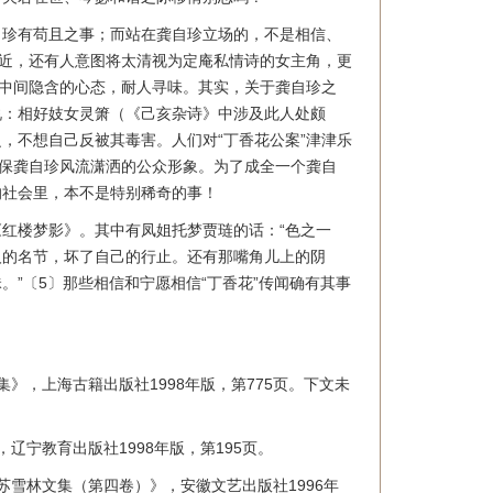
自珍有苟且之事；而站在龚自珍立场的，不是相信、
最近，还有人意图将太清视为定庵私情诗的女主角，更
这中间隐含的心态，耐人寻味。其实，关于龚自珍之
说：相好妓女灵箫（《己亥杂诗》中涉及此人处颇
，不想自己反被其毒害。人们对“丁香花公案”津津乐
确保龚自珍风流潇洒的公众形象。为了成全一个龚自
的社会里，本不是特别稀奇的事！
红楼梦影》。其中有凤姐托梦贾琏的话：“色之一
人的名节，坏了自己的行止。还有那嘴角儿上的阴
。”〔5〕那些相信和宁愿相信“丁香花”传闻确有其事
》，上海古籍出版社1998年版，第775页。下文未
辽宁教育出版社1998年版，第195页。
苏雪林文集（第四卷）》，安徽文艺出版社1996年