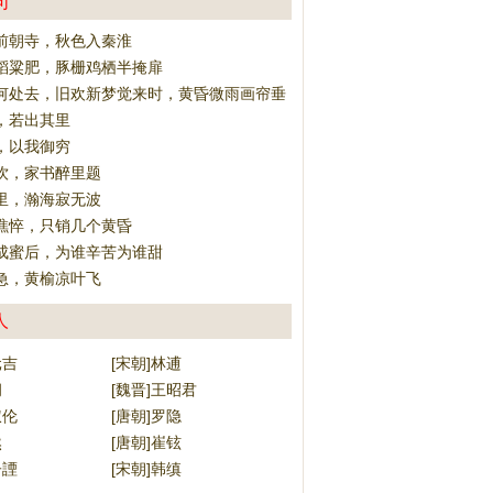
句
前朝寺，秋色入秦淮
稻粱肥，豚栅鸡栖半掩扉
何处去，旧欢新梦觉来时，黄昏微雨画帘垂
，若出其里
，以我御穷
饮，家书醉里题
里，瀚海寂无波
憔悴，只销几个黄昏
成蜜后，为谁辛苦为谁甜
急，黄榆凉叶飞
人
元吉
[宋朝]林逋
侗
[魏晋]王昭君
叔伦
[唐朝]罗隐
然
[唐朝]崔铉
子諲
[宋朝]韩缜