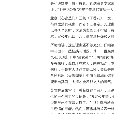
是小说野史，较不得真。直到清史专家
诬，“丁香花公案”才被当作清代文坛一
孟森《心史丛刊》三集《丁香花》一文
与顾太清的艳史，作者予以否定。其理
以寻仇？其时，太清为奕绘长子排挤，移
寡，定公年已四十八，俱非清狂荡检之时
严格地讲，这些理由还不够充分。仔细读
中却留下一些疑惑与话题。其一，孟森并
风·出其东门》中“缟衣綦巾”，将“缟衣
多有来往，龚自珍亦杭人，内眷笺赠，
来往，于是有人造作蜚语以诬，奕绘去
章还拈出《天游阁集》中痛斥碧城仙馆
能出自其口，太清才会发那么大的脾气
苏雪林后来写《丁香花疑案再辩》，正
供的一个有力的反证是：“考定公年谱，
贝勒早已不在宗人府了。”〔3〕龚自珍
生恋情的可能。然而，苏雪林与孟森一样