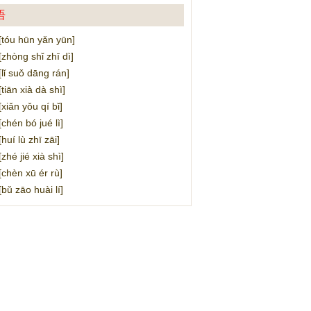
语
u hūn yǎn yūn]
òng shǐ zhī dì]
 suǒ dāng rán]
ān xià dà shì]
ǎn yǒu qí bǐ]
én bó jué lì]
í lù zhī zāi]
é jié xià shì]
èn xū ér rù]
 zāo huài lí]