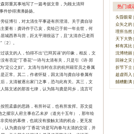
孟森郑重其事地写了一篇考据文章，为顾太清辩
热门成
大事件炒得沸沸扬扬。
头昏眼晕 [tó
，旁征博引，对太清生平事迹有所澄清。关于龚自珍
众矢之的 [zh
由主要有：龚诗作于己亥，奕绘已于前一年去世，何
理所当然 [lǐ
居城西养马营，距太平湖很远了，且“太清亦已老而
天下大势 [ti
”〔2〕。
鲜有其比 [xi
过该文的人，怕得不出“已辩其诬”的印象，相反，文
沈博绝丽 [ch
没有否定“丁香花”一诗与太清有关，只是引《诗·郑
回禄之灾 [hu
”释为“定公之妇”。太清与当时在京的杭州籍官员之眷属
折节下士 [zh
本是正常。其二，作者怀疑，因太清与龚自珍眷属有
趁虚而入 [ch
世后，太清被逐出家门之事，恐与此有关。其三，文
餔糟歠漓 [bǔ
主人陈文述的那首七律，认为陈与龚是同乡，流言可
。
是按照孟森的思路，有所补证，也有所发挥。苏文提
他之擢宗人府主事在乙未岁（道光十五年），那年绘
既非奕绘的幕僚，也就没有接触太清的机会，更无发
，认为龚自珍“丁香花”诗是写内眷与太清的交谊，并