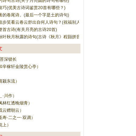
的诗句古诗(关于月亮圆的诗句有哪些)
技巧(优美古诗词鉴赏20首有哪些？)
著的卷尾诗。(最后一个字是土的诗句)
信步笑看云卷云舒出自何人诗句？(祝福别人出门顺利的诗句)
整首古诗(有关月亮的古诗20首)
秋叶秋月秋露的诗句(古诗《秋月》程颢拼音)
文
碧苔深锁长
和辛稼轩金陵赏心亭）
清颍东流）
＿·川作）
枫林红透晚烟青）
或云赠朝云）
圣寿·二之一·双调）
枕上）