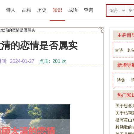
诗人
古籍
历史
知识
成语
查询
顾太清的恋情是否属实
主栏目
太清的恋情是否属实
古诗
名
 2024-01-27
点击: 201 次
新增导
诗集
热门知
关于思念
关于枯荷
描写黄山
赖勒歌的