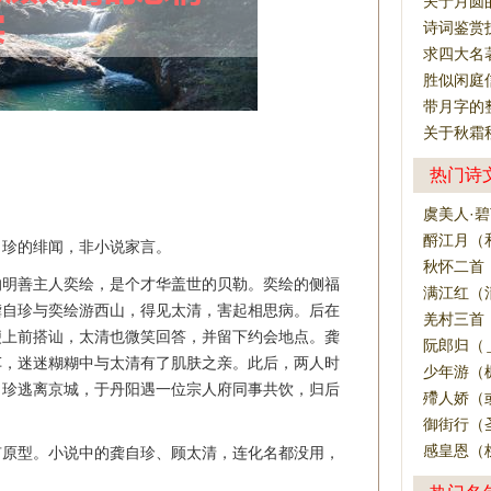
关于月圆
诗词鉴赏
求四大名
胜似闲庭
带月字的
关于秋霜
热门诗
虞美人·
酹江月（
自珍的绯闻，非小说家言。
秋怀二首
的明善主人奕绘，是个才华盖世的贝勒。奕绘的侧福
满江红（
龚自珍与奕绘游西山，得见太清，害起相思病。后在
羌村三首
便上前搭讪，太清也微笑回答，并留下约会地点。龚
阮郎归（
车，迷迷糊糊中与太清有了肌肤之亲。此后，两人时
少年游（
自珍逃离京城，于丹阳遇一位宗人府同事共饮，归后
殢人娇（
御街行（
感皇恩（
有原型。小说中的龚自珍、顾太清，连化名都没用，
。