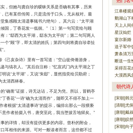
热门名
属实，但她与龚自珍的暧昧关系是否确有其事，历来
江皋楼观
前，已有某些传闻，只是流传于口头，无从核对。最
鹅湖山下
堂集感顾太清遗事辄书六绝句》。其六云：“太平湖
天上人间
倾国，丁香花发一低徊。”〔1〕第一句写奕绘与顾
星汉灿烂
有：“邸西为太平湖，邸东为太平街”；第二句写两人
宴尔新婚
一个“顾”字，即太清的姓氏；第四句则将龚自珍牵扯
送子军中
”。
萧条清万
自珍《己亥杂诗》里有一首写道：“空山徙倚倦游身，
断送一生
递与缟衣人。”其后自注称：“忆宣武门内太平湖之丁
采得百花
明说“太平湖”，又说“朱邸”，显然指奕绘贝勒府；
大漠西风
疑为太清西林春。
朝代诗
的“确凿”证据，诗无达诂，不足为凭。所以，冒鹤亭
[宋朝]韩
“丁香花”一诗“确为太清而作”，随即又不得不加上一
[清朝]尤
的作者根据“太清遗事诗”的提示，编排出那么一段猥亵
[唐朝]戴
不意作者拾掇入书，唐突至此，我当堕拔舌地狱矣。”
[唐朝]皎
遗事的详情，却没有提供更多的内容。曾朴的附会，
[宋朝]向
有口耳相传的来源。可对一般读者而言，这些都不过