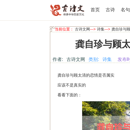
首页
古诗
名句
当前位置：
古诗文网
--->
诗集
--->
龚自珍与
龚自珍与顾
作者: 古诗文网
类别: 诗集
发布时间:
龚自珍与顾太清的恋情是否属实
应该不是真实的
看看下面的：