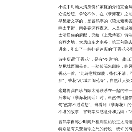
小说中对顾太清身份和家庭的介绍完全
众说纷纭、争论不休。在《孽海花》之
早见诸文字的，是冒鹤亭的《读太素明善
畔太平街，南谷春深葬夜来。人是倾城姓
太清居住的府邸，奕绘《上元侍宴》诗注
合葬之地，大房山东之南谷；第三句隐去
进来，引出了一桩扑朔迷离的“丁香花公案
诗中所谓“丁香花”，是有“今典”的。龚
梦见城西阆苑春。一骑传笺朱邸晚，临风
香花一首。”此诗意境朦胧，指代不清，可
那“丁香花”及“城西阆苑春”，自然让人
这是将龚自珍与顾太清联系在一起的惟一
后来写《孽海花闲话》时，虽然依旧坚信
句“然亦不过遐想”。当看到《孽海花》
不堪的故事，冒鹤亭深感意外和后悔：“
冒鹤亭自称少时闻外祖周星诒说过太清
特别是有关龚自珍之死的传说，或许另