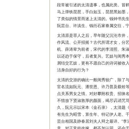
段常被引述的太清遗事，也属此类。冒鹤
马上弹铁琵琶，手白如玉，琵琶黑如墨，
了类似的情景而迷上太清的。钱钟书先生
阮芸台、许滇生、钱衎石家眷属交往，宁
太清原是罪人之后，早年随父沉沦市井，
作风流、公开招摇？古代所谓才女，分
机、薛涛辈为前者，宋代的李清照、朱
以还趋于保守，后者复兴。艺妓与闺秀
屑结交艺妓，更有不愿自己的诗词被收
洁身自好的行为？
太清的交游的确比一般闺秀较广，除了
官名流如阮元、潘世恩、许乃普及载铨
点关系男女之情。对好攀附权贵、招徕
不惜放下贤淑敦厚的颜面，竭尽讥诮咒
久，阮元示以宋本《金石录》，太清题《
有先生为昭雪，算生年、特记伊人老。千
芸台相国及静春居刘夫人辩之最详。”李
意。对正常的改嫁，都不加认同，还会