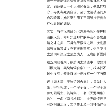
进一步推测谣言或许正是起自这批杭人
定。她还提出一个大胆的假设：是载钧
邸，寻仇毒死龚自珍。至于太清被诬的
合和暗示，她甚至引用了王国维指责龚自
存心影射的嫌疑。
其实，当年况周颐为《东海渔歌》作序
清的人品，即可知道那样的事会不会发生
清之才之美，不得免于微云之滓。变乱
加察而扬其波；亦有援据事实，钩考岁
太清词可决定太清之为人，无庸龂龂置辩
在况周颐看来，欲辨明太清遗事，需知
《顾太清、奕绘诗词合集》中，根本找不
词中没有，奕绘诗词中也没有一个字与
读《顾太清、奕绘诗词合集》，首先让
生，字号相连，一个字子春，一个字子
称幻园居士。其诗集，一名《天游阁集
歌》，一名《南谷樵唱》。夫妻间情投
和赵明诚之后，文学史上又一对神仙伴