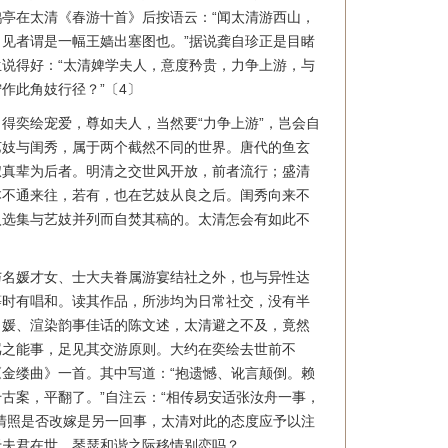
亭在太清《春游十首》后按语云：“闻太清游西山，
见者谓是一幅王嫱出塞图也。”据说龚自珍正是目睹
说得好：“太清婢学夫人，意度矜贵，力争上游，与
作此角妓行径？”〔4〕
得奕绘宠爱，尊如夫人，当然要“力争上游”，岂会自
艺妓与闺秀，属于两个截然不同的世界。唐代的鱼玄
淑真辈为后者。明清之交世风开放，前者流行；盛清
本不通来往，若有，也在艺妓从良之后。闺秀向来不
入选集与艺妓并列而自焚其稿的。太清怎会有如此不
与名媛才女、士大夫眷属游宴结社之外，也与异性达
等时有唱和。读其作品，所涉均为日常社交，没有半
名媛、渲染韵事佳话的陈文述，太清避之不及，竟然
骂之能事，足见其交游原则。大约在奕绘去世前不
金缕曲》一首。其中写道：“抱遗憾、讹言颠倒。赖
古案，平翻了。”自注云：“相传易安适张汝舟一事，
清照是否改嫁是另一回事，太清对此的态度应予以注
于夫君在世、琴瑟和谐之际移情别恋吗？