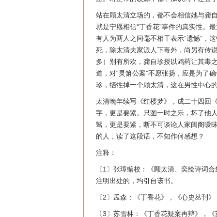
站在顾太清立场的，都不会相信她与龚
就是宁愿相信“丁香花”事件的真实性。
有人为两人之间毫不相干表示“遗憾”，
死，除太清夫家派人下毒外，尚另有传
多）别有所欢，龚自珍授以鸩药让其毒之
道，对“灵箫公案”不愿张扬，应是为了
珍，牺牲掉一个顾太清，这在男性中心
太清晚年续写《红楼梦》，成二十四回《
字，更是要紧。只图一时之乐，坏了他
骘，更是要紧，断不可谈论人家闺阁暧昧
的人，读了这段话，不知作何感想？
注释：
〔1〕张璋编校：《顾太清、奕绘诗词合集
注明出处的，均引自该书。
〔2〕孟森：《丁香花》，《心史丛刊》，
〔3〕苏雪林：《丁香花疑案再辩》，《