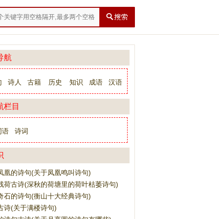
导航
句
诗人
古籍
历史
知识
成语
汉语
航栏目
词语
诗词
识
凤凰的诗句(关于凤凰鸣叫诗句)
残荷古诗(深秋的荷塘里的荷叶枯萎诗句)
奇石的诗句(衡山十大经典诗句)
古诗(关于满楼诗句)