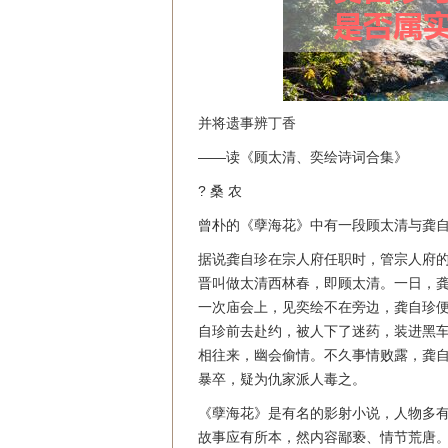
并将遗事辨丁香
——读《顾太清、奕绘诗词合集》
? 桑 农
曾朴的《孽海花》中有一段顾太清与龚
据说龚自珍在宗人府任职时，管宗人府
晋叫做太清西林春，即顾太清。一日，
一次庙会上，见奕绘不在旁边，龚自珍
自珍前去赴约，被人下了迷药，装进黑
相往来，幽会偷情。不久事情败露，龚
暴卒，疑为仇家派人毒之。
《孽海花》是有名的影射小说，人物多
故事应有所本，然内容鄙亵、情节荒唐