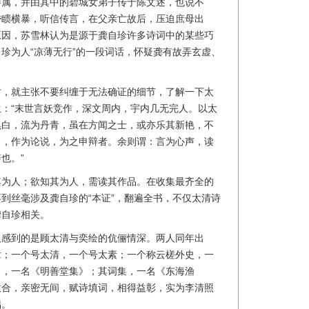
眷属，并由其中的碧城女弟子传于陈文述，也说不
昏瞆横暴，听信传言，在父亲亡故后，压迫庶母出
原因，苏雪林认为是源于龚自珍许多诗词中的某些巧
珍为人“凉薄无行”的一段词话，怀疑龚有故弄玄虚、
时，就主张不要纠缠于无法确证的细节，了解一下太
：“末世言妖竞作，深文周内，宇内几无完人。以太
黑白，流为丹青，虽在方闻之士，或亦乐其新艳，不
月，作为论说，为之申辩者。余则谓：言为心声，读
也。”
其为人；欲知其为人，需读其作品。在收集最齐全的
到丝毫涉及龚自珍的“本证”，翻遍全书，不仅太清诗
龚自珍相关。
人感到的是顾太清与奕绘的伉俪情深。两人同年出
章；一个号太清，一个号太素；一个称云槎外史，一
》，一名《明善堂集》；其词集，一名《东海渔
意合，亲密无间，赋诗填词，相得益彰，实为李清照
侣。