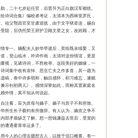
贝勒，二十七岁起任官，后晋升为正白旗汉军都统。
奕绘诗词合集》编校者考证，太清本为西林觉罗氏，
后。祖父鄂昌官至甘肃巡抚，由于文字狱牵连，赐自
合受阻，后伪托荣王府护卫顾文星之女，改姓顾，才
用情专一。嫡配夫人妙华早逝后，奕绘既未续娶，又
一道，登山临水，吟诗作画，太清对这份情谊，更是
的重视，见诸诗词，不胜枚举。这段美好的姻缘，一
。诗词集中收有哀悼、思念亡夫之作多首，其一题为
点遗稿，卷中诗多唱和，触目感怀，积习难忘，遂赋
，兼示钊初两儿》。感情深挚如此，而称其置家庭名
么婚外情，真不知从何说起。
、自注看，应为庶母与嫡子、嫡子与庶子不和所致。
妙华所生长子载钧有所微辞。有人认为，嫡庶之争不
庭内部矛盾缺乏了解。想一想钱谦益去世后，受宠的
清的遭遇要算幸运多了。
是用今人的心理去臆想古人，以致于信口雌黄。有一