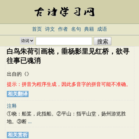
首页
诗文
作者
名句
典籍
成语
白鸟朱荷引画桡，垂杨影里见红桥，欲寻
往事已魂消
出自
的《
》
提示：拼音为程序生成，因此多音字的拼音可能不准确。
相关翻译
注释
①桡：船桨，此指船。②平山：指平山堂，扬州游览胜
地。③断
...
相关赏析