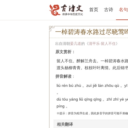
首页
古诗
名句
一棹碧涛春水路过尽晓莺
出自清朝
晏几道
的《
清平乐·留人不住
》
原文赏析：
留人不住。醉解兰舟去。一棹碧涛春水
渡头杨柳青青。枝枝叶叶离情。此后锦
拼音解读
：
liú rén bú zhù 。zuì jiě lán zhōu qù 。yī
。
dù tóu yáng liǔ qīng qīng 。zhī zhī yè y
píng 。
※提示：拼音为程序生成，因此多音字的拼音可能不准确
相关翻译