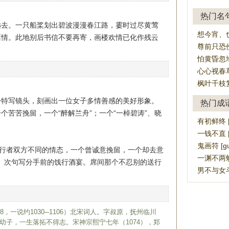
热门名
远去。一只船桨划出碧波漫漫春江路，霎时过尽黄莺
想今宵、
离情。此地别后书信不要再寄，画楼欢情已化作残云
尊前只恐
怕黄昏忽
心心视春
枫叶千枝
一特写镜头，刻画出一位女子多情善感的美好形象。
热门成
个苦苦挽留，一个“醉解兰舟”；一个“一棹碧涛”、晓
有初鲜终 [yǒ
一钱不直 [yī
鬼画符 [guǐ
、行者双方不同的情态，一个曾诚意挽留，一个却去意
一渊不两蛟 [y
怨思。次句写分手前的饯行酒宴。席间那个不忍别的送行
男不与女斗 [
18，一说约1030─1106）北宋词人。字叔原，抚州临川
幼子，一生落拓不得志。宋神宗熙宁七年（1074），郑