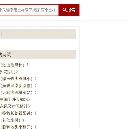
别
的诗词
（远山眉黛长）》
令·花阴月》
（碾玉钗头双凤小）》
（娇香淡染胭脂雪）》
（无端恼破桃源梦）》
·曲阑干外天如水》
·东风又作无情计》
（晚妆长趁景阳钟）》
（花信来时）》
（卧鸭池头小苑开）》