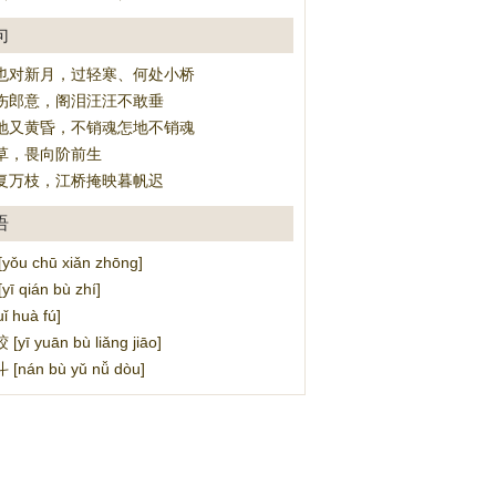
句
也对新月，过轻寒、何处小桥
伤郎意，阁泪汪汪不敢垂
地又黄昏，不销魂怎地不销魂
草，畏向阶前生
复万枝，江桥掩映暮帆迟
语
u chū xiǎn zhōng]
 qián bù zhí]
 huà fú]
ī yuān bù liǎng jiāo]
nán bù yǔ nǚ dòu]