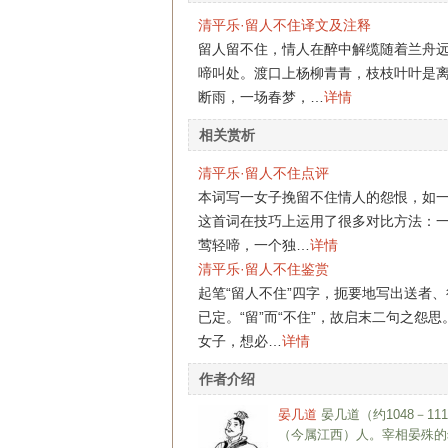
清平乐·留人不住译文及注释
留人留不住，情人在醉中解缆随着兰舟
啼叫处。渡口上杨柳青青，枝枝叶叶是
断雨，一场春梦，…
详情
相关赏析
清平乐·留人不住点评
本词写一女子挽留不住情人的怨恨，如
这首词在技巧上运用了很多对比方法：一
莺轻啼，一个独…
详情
清平乐·留人不住鉴赏
起笔“留人不住”四字，扼要地写出送者
已定。“留”而“不住”，故启末二句之
女子，想必…
详情
作者介绍
晏几道
晏几道（约1048－11
（今属江西）人。宰相晏殊的