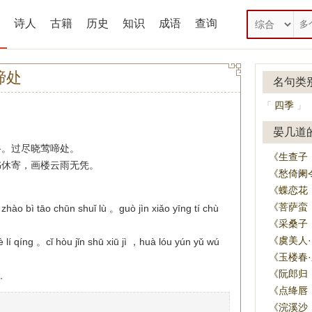
诗人
古籍
历史
知识
成语
查询
啼处
名句类
四季
「
」
晏几道
路。过尽晓莺啼处。
《生查子
书休寄，画楼云雨无凭。
《愁倚阑
《蝶恋花
《菩萨蛮
 zhào bì tāo chūn shuǐ lù 。guò jìn xiǎo yīng tí chù
《采桑子
《虞美人
è lí qíng 。cǐ hòu jǐn shū xiū jì ，huà lóu yún yǔ wú
《玉楼春
《阮郎归
。
《点绛唇
《浣溪沙