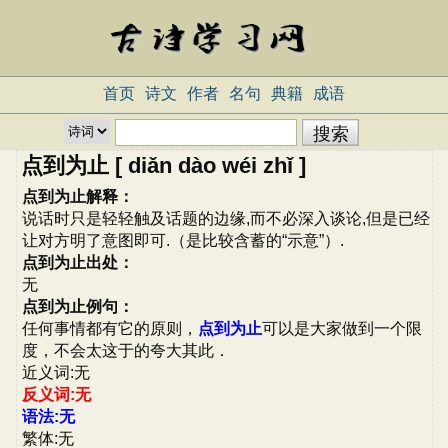
首页
诗文
作者
名句
典籍
成语
点到为止 [ diǎn dào wéi zhǐ ]
点到为止解释：
说话时只是轻轻触及话题的边缘,而不必深入谈论,但是已经
让对方明了意图即可.（是比较含蓄的“示意”）.
点到为止出处：
无
点到为止例句：
任何事情都有它的原则，
点到为止
可以是大家做到一个限
度，不会太这于的夸大其此．
近义词:无
反义词:无
语法:无
繁体:无